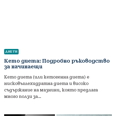
ДИЕТИ
Кето диета: Подробно ръководство
за начинаещи
Кето диета (или кетогенна диета) е
нисковъглехидратна диета и високо
съдържание на мазнини, която предлага
много ползи за…