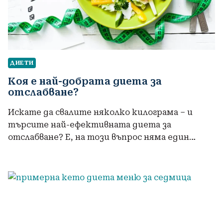
ДИЕТИ
Коя е най-добрата диета за
отслабване?
Искате да свалите няколко килограма – и
търсите най-ефективната диета за
отслабване? Е, на този въпрос няма един…