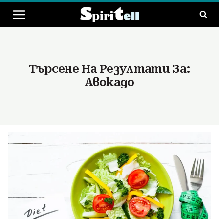
Към
съдържанието
Търсене На Резултати За:
Авокадо