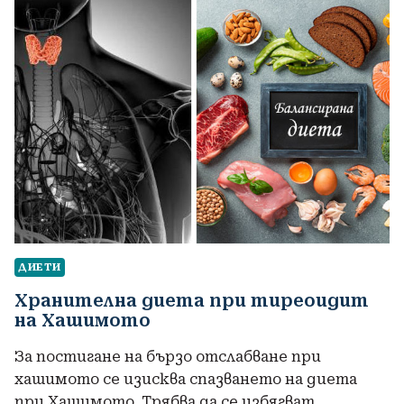
ДИЕТИ
Хранителна диета при тиреоидит
на Хашимото
За постигане на бързо отслабване при
хашимото се изисква спазването на диета
при Хашимото. Трябва да се избягват…