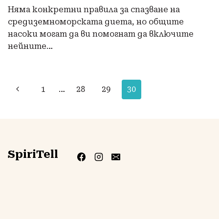
Няма конкретни правила за спазване на
средиземноморската диета, но общите
насоки могат да ви помогнат да включите
нейните…
Навигация
Предишна
1
…
28
29
30
на
страница
страницата
SpiriTell