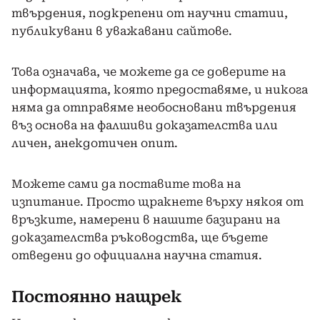
твърдения, подкрепени от научни статии,
публикувани в уважавани сайтове.
Това означава, че можете да се доверите на
информацията, която предоставяме, и никога
няма да отправяме необосновани твърдения
въз основа на фалшиви доказателства или
личен, анекдотичен опит.
Можете сами да поставите това на
изпитание. Просто щракнете върху някоя от
връзките, намерени в нашите базирани на
доказателства ръководства, ще бъдете
отведени до официална научна статия.
Постоянно нащрек