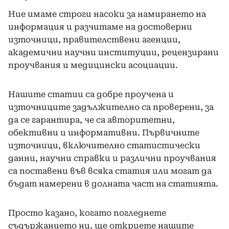
Ние имаме строги насоки за намирането на
информация и разчитаме на достоверни
източници, правителствени агенции,
академични научни институции, рецензирани
проучвания и медицински асоциации.
Нашите статии са добре проучена и
източниците задължително са проверени, за
да се гарантира, че са авторитетни,
обективни и информативни. Първичните
източници, включително статистически
данни, научни справки и различни проучвания
са поставени във всяка статия или могат да
бъдат намерени в долната част на статията.
Просто казано, когато погледнете
съдържанието ни, ще откриете нашите