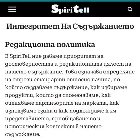
Към
съдържанието
Интегритет На Съдържанието
Редакционна политика
В SpiriTell ние даваме приоритет на
достоверността и редакционната цялост на
нашето съдържание. Това означава определяне
на строги стандарти относно начина, по
който създаваме съдържание, как избираме
продукти, които да споменаваме, как
оценяваме партньорите на марката, как
използваме езика и как подхождаме към
представянето, приобщаването и
историческия контекст в нашето
съдържание.