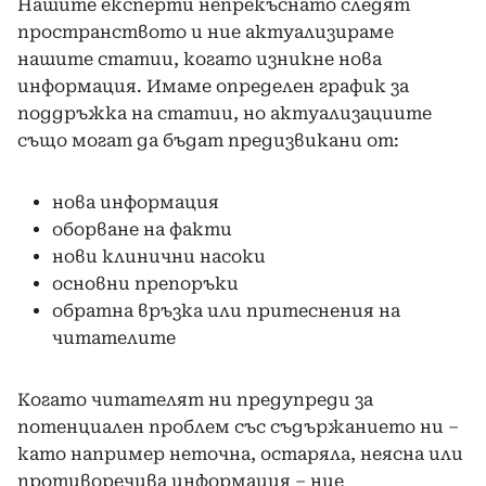
Нашите експерти непрекъснато следят
пространството и ние актуализираме
нашите статии, когато изникне нова
информация. Имаме определен график за
поддръжка на статии, но актуализациите
също могат да бъдат предизвикани от:
нова информация
оборване на факти
нови клинични насоки
основни препоръки
обратна връзка или притеснения на
читателите
Когато читателят ни предупреди за
потенциален проблем със съдържанието ни –
като например неточна, остаряла, неясна или
противоречива информация – ние