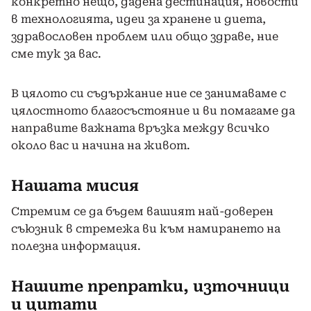
конкретно нещо, дадена дестинация, новости
в технологията, идеи за хранене и диета,
здравословен проблем или общо здраве, ние
сме тук за вас.
В цялото си съдържание ние се занимаваме с
цялостното благосъстояние и ви помагаме да
направите важната връзка между всичко
около вас и начина на живот.
Нашата мисия
Стремим се да бъдем вашият най-доверен
съюзник в стремежа ви към намирането на
полезна информация.
Нашите препратки, източници
и цитати