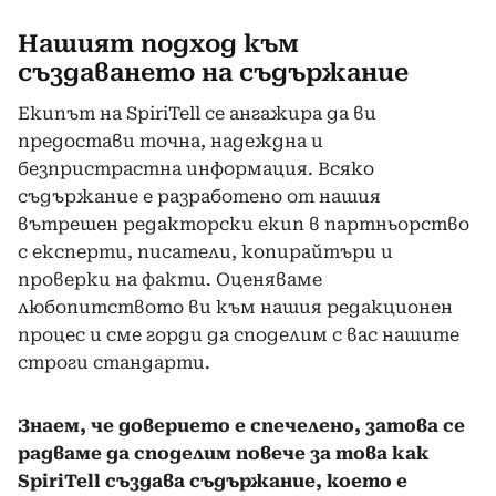
Нашият подход към
създаването на съдържание
Екипът на SpiriTell се ангажира да ви
предостави точна, надеждна и
безпристрастна информация. Всяко
съдържание е разработено от нашия
вътрешен редакторски екип в партньорство
с експерти, писатели, копирайтъри и
проверки на факти. Оценяваме
любопитството ви към нашия редакционен
процес и сме горди да споделим с вас нашите
строги стандарти.
Знаем, че доверието е спечелено, затова се
радваме да споделим повече за това как
SpiriTell създава съдържание, което е