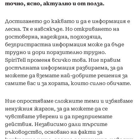
точно, ясно, актуално и от полза.
Достигането до каквато и да е информация е
лесна. Тя е навсякъде. Но откриването на
достоверна, надеждна, подходяща,
безпристрастна информация може да бъде
трудно и дори поразително трудно.
SpiriTell променя всичко това. Ние правим
достъпната информация разбираема, за да
можете да вземате най-добрите решения за
самите вас и за хората, които силно обичате.
Ние опростяваме сложните теми и избягваме
ненужния жаргон, за да можете да се
чувствате уверени и да предприемате
действия. Независимо дали търсите
ръководство, основано на факти за