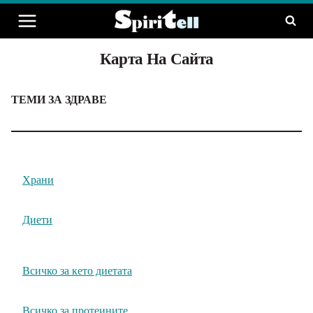
Към
съдържанието
Карта На Сайта
ТЕМИ ЗА ЗДРАВЕ
Храни
Диети
Всичко за кето диетата
Всичко за протеините