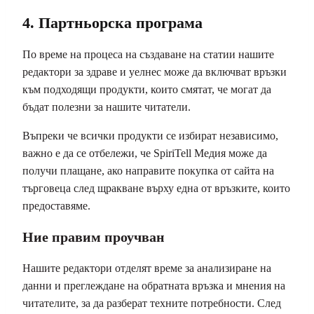
4. Партньорска програма
По време на процеса на създаване на статии нашите
редактори за здраве и уелнес може да включват връзки
към подходящи продукти, които смятат, че могат да
бъдат полезни за нашите читатели.
Въпреки че всички продукти се избират независимо,
важно е да се отбележи, че SpiriTell Медия може да
получи плащане, ако направите покупка от сайта на
търговеца след щракване върху една от връзките, които
предоставяме.
Ние правим проучван
Нашите редактори отделят време за анализиране на
данни и преглеждане на обратната връзка и мнения на
читателите, за да разберат техните потребности. След