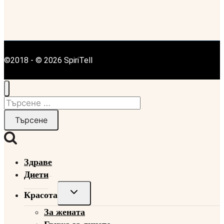
©2018 - © 2026 SpiriTell
Търсене
за:
Здраве
Диети
Toggle
Красота
child
За жената
menu