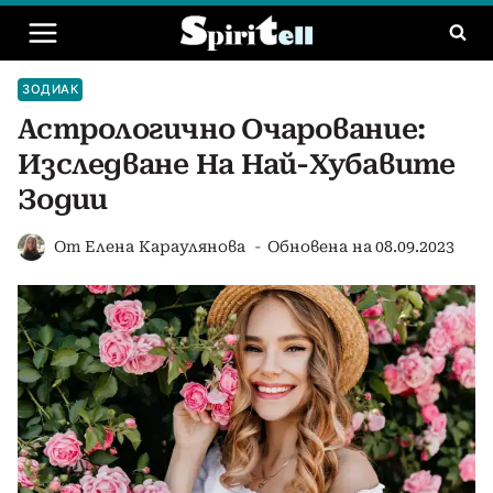
Към
съдържанието
ЗОДИАК
Астрологично Очарование:
Изследване На Най-Хубавите
Зодии
От
Елена Караулянова
Обновена на
08.09.2023