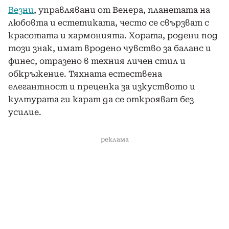
Везни
, управлявани от Венера, планетата на
любовта и естетиката, често се свързват с
красотата и хармонията. Хората, родени под
този знак, имат вродено чувство за баланс и
финес, отразено в техния личен стил и
обкръжение. Тяхната естествена
елегантност и преценка за изкуството и
културата ги карат да се открояват без
усилие.
реклама