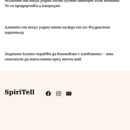
Мъжете от тези зодии лесно губят интерес към жените.
Те са придирчиви и капризни
Дамите от тези зодии имат нужда от по-възрастен
партньор
Зодиите които трябва да внимават с хапването – има
опасност да напълнеят през месец май
SpiriTell