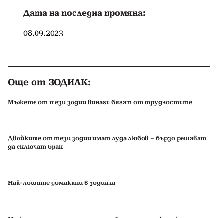
Дата на последна промяна:
08.09.2023
Още от ЗОДИАК:
Мъжете от тези зодии винаги бягат от трудностите
Двойките от тези зодии имат луда любов – бързо решават
да сключат брак
Най-лошите домакини в зодиака