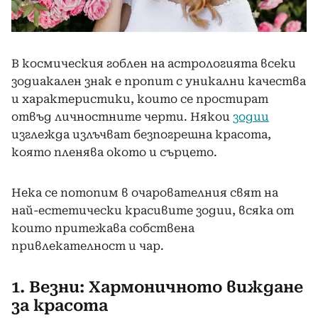
В космическия гоблен на астрологията всеки
зодиакален знак е пропит с уникални качества
и характеристики, които се простират
отвъд личностните черти. Някои
зодии
изглежда излъчват безпогрешна красота,
която пленява окото и сърцето.
Нека се потопим в очарователния свят на
най-естетически красивите зодии, всяка от
които притежава собствена
привлекателност и чар.
1. Везни: Хармоничното виждане
за красота