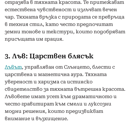
отразява в тяхната красота. Те притежават
естествена чувственост и излъчват вечен
чар. Тяхната връзка с природата се превръща
в техния стил, като често предпочитат
земни тонове и текстури, които подобряват
присъщата им грация.
3. Лъв: Царствен блясък
Лъвът
, управляван от Слънцето, блести с
царствена и магнетична аура. Тяхната
увереност и харизма са истинско
свидетелство за тяхната вътрешна красота.
Лъвовете имат усет към драматичното и
често гравитират към смели и луксозни
модни решения, които предизвикват
внимание и възхищение.