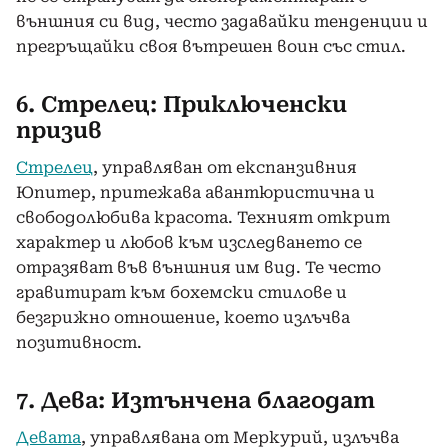
външния си вид, често задавайки тенденции и
прегръщайки своя вътрешен воин със стил.
6. Стрелец: Приключенски
призив
Стрелец
, управляван от експанзивния
Юпитер, притежава авантюристична и
свободолюбива красота. Техният открит
характер и любов към изследването се
отразяват във външния им вид. Те често
гравитират към бохемски стилове и
безгрижно отношение, което излъчва
позитивност.
7. Дева: Изтънчена благодат
Девата
, управлявана от Меркурий, излъчва