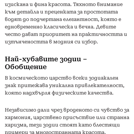
изискана и фина красота. Тяхното внимание
към детайла и преценката за простотата
водят до подчертана елегантност, която е
едновременно класическа и вечна. Девите
често дават приоритет на практичността и
изтънчеността в модния си избор.
Най-хубавите зодии –
Обобщение
В космическото царство всеки зодиакален
знак притежава уникална привлекателност,
която надхвърля физическите качества.
Независимо дали чрез вроденото си чувство за
хармония, царствено присъствие или странна
харизма, тези зодии стоят като блестящи
примери за многостранната красота,