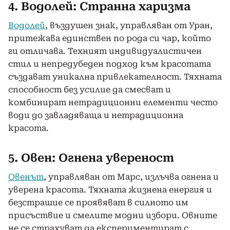
4. Водолей: Странна харизма
Водолей
, въздушен знак, управляван от Уран,
притежава единствен по рода си чар, който
ги отличава. Техният индивидуалистичен
стил и непредубеден подход към красотата
създават уникална привлекателност. Тяхната
способност без усилие да смесват и
комбинират нетрадиционни елементи често
води до завладяваща и нетрадиционна
красота.
5. Овен: Огнена увереност
Овенът
, управляван от Марс, излъчва огнена и
уверена красота. Тяхната жизнена енергия и
безстрашие се проявяват в силното им
присъствие и смелите модни избори. Овните
не се страхуват да експериментират с