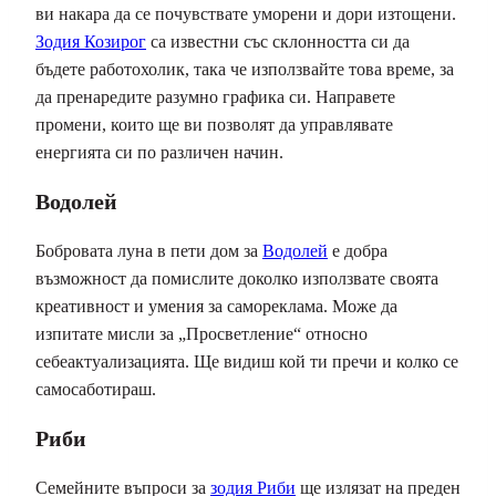
ви накара да се почувствате уморени и дори изтощени.
Зодия Козирог
са известни със склонността си да
бъдете работохолик, така че използвайте това време, за
да пренаредите разумно графика си. Направете
промени, които ще ви позволят да управлявате
енергията си по различен начин.
Водолей
Бобровата луна в пети дом за
Водолей
е добра
възможност да помислите доколко използвате своята
креативност и умения за самореклама. Може да
изпитате мисли за „Просветление“ относно
себеактуализацията. Ще видиш кой ти пречи и колко се
самосаботираш.
Риби
Семейните въпроси за
зодия Риби
ще излязат на преден