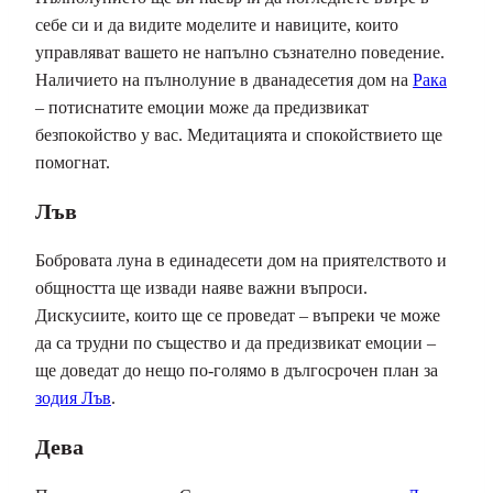
себе си и да видите моделите и навиците, които
управляват вашето не напълно съзнателно поведение.
Наличието на пълнолуние в дванадесетия дом на
Рака
– потиснатите емоции може да предизвикат
безпокойство у вас. Медитацията и спокойствието ще
помогнат.
Лъв
Бобровата луна в единадесети дом на приятелството и
общността ще извади наяве важни въпроси.
Дискусиите, които ще се проведат – въпреки че може
да са трудни по същество и да предизвикат емоции –
ще доведат до нещо по-голямо в дългосрочен план за
зодия Лъв
.
Дева