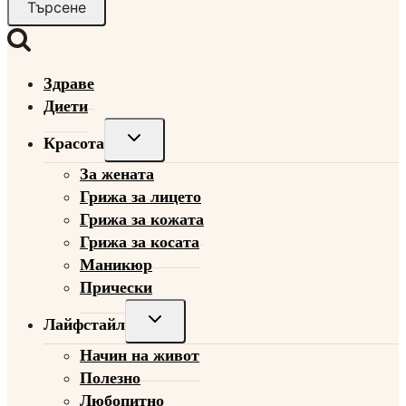
Здраве
Диети
Toggle
Красота
child
За жената
menu
Грижа за лицето
Грижа за кожата
Грижа за косата
Маникюр
Прически
Toggle
Лайфстайл
child
Начин на живот
menu
Полезно
Любопитно