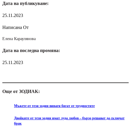
Дата на публикуване:
25.11.2023
Написана От
Елена Караулянова
Дата на последна промяна:
25.11.2023
Още от ЗОДИАК:
Мъжете от тези зодии винаги бягат от трудностите
Двойките от тези зодии имат луда любов – бързо решават да сключат
брак