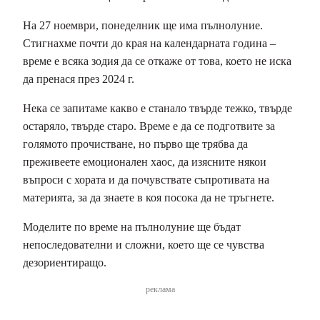
На 27 ноември, понеделник ще има пълнолуние.
Стигнахме почти до края на календарната година –
време е всяка зодия да се откаже от това, което не иска
да пренася през 2024 г.
Нека се запитаме какво е станало твърде тежко, твърде
остаряло, твърде старо. Време е да се подготвите за
голямото прочистване, но първо ще трябва да
преживеете емоционален хаос, да изясните някои
въпроси с хората и да почувствате съпротивата на
материята, за да знаете в коя посока да не тръгнете.
Моделите по време на пълнолуние ще бъдат
непоследователни и сложни, което ще се чувства
дезориентиращо.
реклама