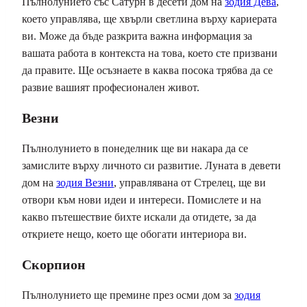
Пълнолунието със Сатурн в десети дом на
зодия Дева
,
което управлява, ще хвърли светлина върху кариерата
ви. Може да бъде разкрита важна информация за
вашата работа в контекста на това, което сте призвани
да правите. Ще осъзнаете в каква посока трябва да се
развие вашият професионален живот.
Везни
Пълнолунието в понеделник ще ви накара да се
замислите върху личното си развитие. Луната в девети
дом на
зодия Везни
, управлявана от Стрелец, ще ви
отвори към нови идеи и интереси. Помислете и на
какво пътешествие бихте искали да отидете, за да
откриете нещо, което ще обогати интериора ви.
Скорпион
Пълнолунието ще премине през осми дом за
зодия