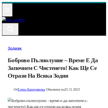
Към
съдържанието
Зодиак
Боброво Пълнолуние – Време Е Да
Започнем С Чистенето! Как Ще Се
Отрази На Всяка Зодия
От
Елена Караулянова
Обновена на
25.11.2023