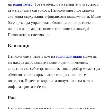
на
зодия Телец
. Това е областта на парите и чувството
за материална сигурност. Пълнолунието ще хвърли
светлина върху вашите финансови възможности. Може
би е време да управлявате бюджета си по различен
начин и да намерите нови източници на доходи?
Помислете за спестяване.
Близнаци
Пълнолуние в първи дом на
зодия Близнаци
може да
ви накара да осъзнаете важни идеи или мнения,
свързани със себеизразяването. Това е добър момент да
обмислите нови проучвания или развиващи се
интереси. Бъдете отворени за получаване на важна
информация за себе си.
Рак
Пълнолунието ще ви насърчи да погледнете вътре в