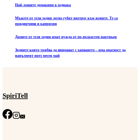
Най-лошите домакини в зодиака
Мъжете от тези зодии лесно губят интерес към жените. Те са
придирчиви и капризни
Дамите от тези зодии имат нужда от по-възрастен партньор
Зодиите които трябва да внимават с хапването – има опасност да
напълнеят през месец май
SpiriTell