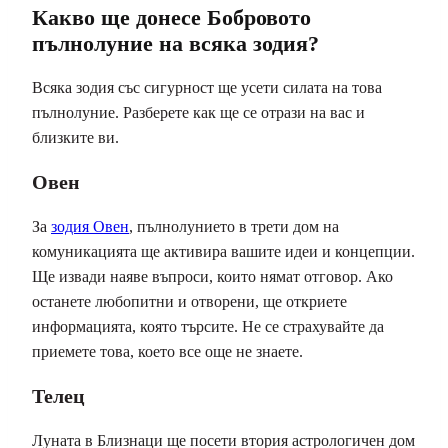
Какво ще донесе Бобровото
пълнолуние на всяка зодия?
Всяка зодия със сигурност ще усети силата на това
пълнолуние. Разберете как ще се отрази на вас и
близките ви.
Овен
За
зодия Овен
, пълнолунието в трети дом на
комуникацията ще активира вашите идеи и концепции.
Ще извади наяве въпроси, които нямат отговор. Ако
останете любопитни и отворени, ще откриете
информацията, която търсите. Не се страхувайте да
приемете това, което все още не знаете.
Телец
Луната в Близнаци ще посети втория астрологичен дом