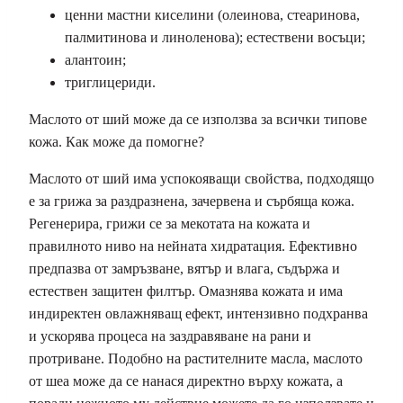
ценни мастни киселини (олеинова, стеаринова,
палмитинова и линоленова); естествени восъци;
алантоин;
триглицериди.
Маслото от ший може да се използва за всички типове
кожа. Как може да помогне?
Маслото от ший има успокояващи свойства, подходящо
е за грижа за раздразнена, зачервена и сърбяща кожа.
Регенерира, грижи се за мекотата на кожата и
правилното ниво на нейната хидратация. Ефективно
предпазва от замръзване, вятър и влага, съдържа и
естествен защитен филтър. Омазнява кожата и има
индиректен овлажняващ ефект, интензивно подхранва
и ускорява процеса на заздравяване на рани и
протриване. Подобно на растителните масла, маслото
от шеа може да се нанася директно върху кожата, а