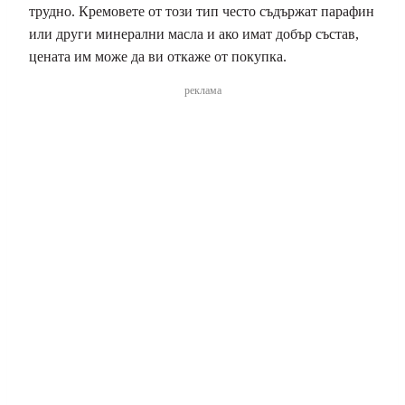
трудно. Кремовете от този тип често съдържат парафин
или други минерални масла и ако имат добър състав,
цената им може да ви откаже от покупка.
реклама