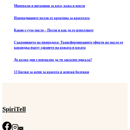
Минерали и витамини за коса, кожа и нокти
Изненадващите ползи от креатина за красотата
Какво е сухо масло – Ползи и как да го използвате
Съкровището на природата: Трансформиращите ефекти на масло от
каранджа върху здравето на кожата и косата
До колко дни е нормално да ти закъснее цикъла?
13 Билки за жени за красота и женски болежки
SpiriTell