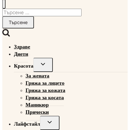
Търсене
за:
Здраве
Диети
Toggle
Красота
child
За жената
menu
Грижа за лицето
Грижа за кожата
Грижа за косата
Маникюр
Прически
Toggle
Лайфстайл
child