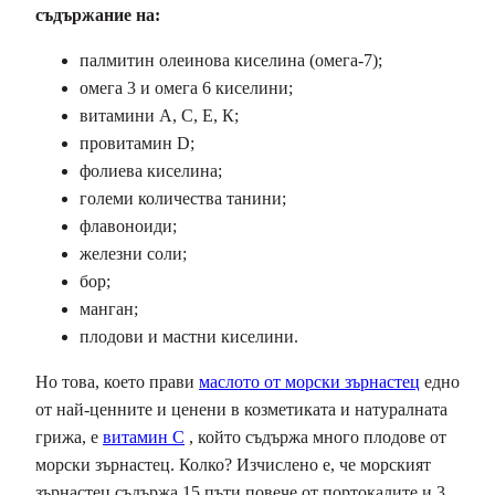
съдържание на:
палмитин олеинова киселина (омега-7);
омега 3 и омега 6 киселини;
витамини А, С, Е, К;
провитамин D;
фолиева киселина;
големи количества танини;
флавоноиди;
железни соли;
бор;
манган;
плодови и мастни киселини.
Но това, което прави
маслото от морски зърнастец
едно
от най-ценните и ценени в козметиката и натуралната
грижа, е
витамин С
, който съдържа много плодове от
морски зърнастец. Колко? Изчислено е, че морският
зърнастец съдържа 15 пъти повече от портокалите и 3