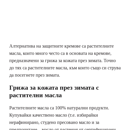
Алтернатива на защитните кремове са растителните
масла, които много често са в основата на кремове,
предназначени за грижа за кожата през зимата. Точно
до тях са растителните масла, към които също си струва
да посегнете през зимата.
Грижа за кожата през зимата с
растителни масла
Растителните масла са 100% натурални продукти.
Купувайки качествено масло (т.е. избирайки
нерафинирано, студено пресовано масло и за
предпочитане – масло от растения от сертифицирани