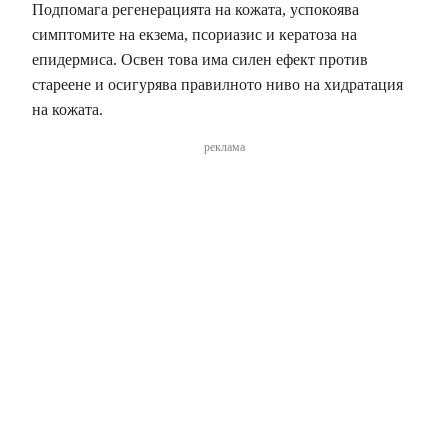
Подпомага регенерацията на кожата, успокоява
симптомите на екзема, псориазис и кератоза на
епидермиса. Освен това има силен ефект против
стареене и осигурява правилното ниво на хидратация
на кожата.
реклама