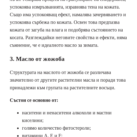
успокоява измръзванията, изравнява тена на кожата.
Също има успокояващ ефект, намалява зачервяването и
успокоява сърбежа по кожата. Освен това предпазва
кожата от загуба на влага и подобрява състоянието на
косата. Разглеждайки неговите свойства и ефекти, няма
съмнение, че е идеалното масло за зимата.
3. Масло от жожоба
Структурата на маслото от жожоба се различава
значително от другите растителни масла и поради това
принадлежи към групата на растителните восъци.
Състои се основно от:
наситени и ненаситени алкохоли и мастни
киселини;
голямо количество фитостероли;
витамини А, Е и F;