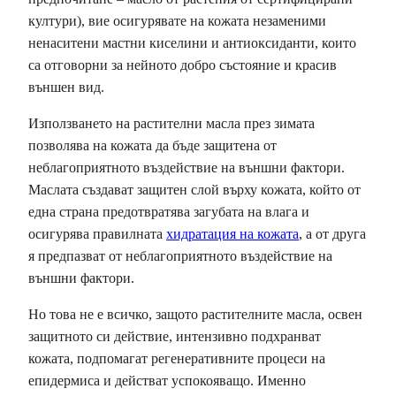
култури), вие осигурявате на кожата незаменими
ненаситени мастни киселини и антиоксиданти, които
са отговорни за нейното добро състояние и красив
външен вид.
Използването на растителни масла през зимата
позволява на кожата да бъде защитена от
неблагоприятното въздействие на външни фактори.
Маслата създават защитен слой върху кожата, който от
една страна предотвратява загубата на влага и
осигурява правилната
хидратация на кожата
, а от друга
я предпазват от неблагоприятното въздействие на
външни фактори.
Но това не е всичко, защото растителните масла, освен
защитното си действие, интензивно подхранват
кожата, подпомагат регенеративните процеси на
епидермиса и действат успокояващо. Именно