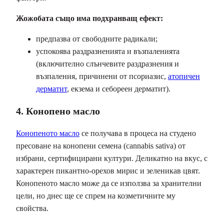
Жожобата също има подхранващ ефект:
предпазва от свободните радикали;
успокоява раздразненията и възпаленията
(включително слънчевите раздразнения и
възпаления, причинени от псориазис,
атопичен
дерматит
, екзема и себореен дерматит).
4. Конопено масло
Конопеното масло
се получава в процеса на студено
пресоване на конопени семена (cannabis sativa) от
избрани, сертифицирани култури. Деликатно на вкус, с
характерен пикантно-орехов мирис и зеленикав цвят.
Конопеното масло може да се използва за хранителни
цели, но днес ще се спрем на козметичните му
свойства.