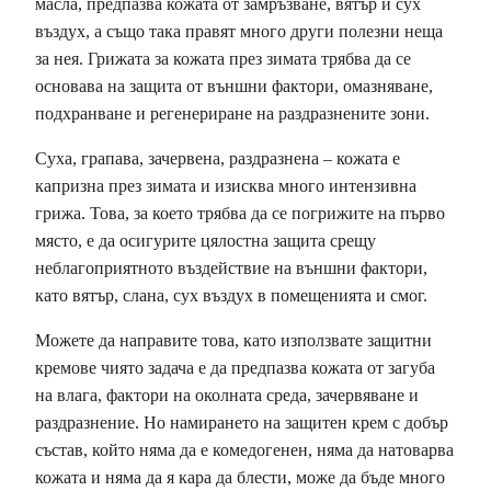
масла, предпазва кожата от замръзване, вятър и сух
въздух, а също така правят много други полезни неща
за нея. Грижата за кожата през зимата трябва да се
основава на защита от външни фактори, омазняване,
подхранване и регенериране на раздразнените зони.
Суха, грапава, зачервена, раздразнена – кожата е
капризна през зимата и изисква много интензивна
грижа. Това, за което трябва да се погрижите на първо
място, е да осигурите цялостна защита срещу
неблагоприятното въздействие на външни фактори,
като вятър, слана, сух въздух в помещенията и смог.
Можете да направите това, като използвате защитни
кремове чиято задача е да предпазва кожата от загуба
на влага, фактори на околната среда, зачервяване и
раздразнение. Но намирането на защитен крем с добър
състав, който няма да е комедогенен, няма да натоварва
кожата и няма да я кара да блести, може да бъде много