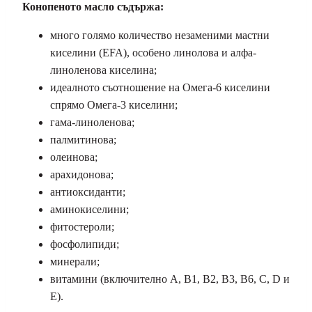
Конопеното масло съдържа:
много голямо количество незаменими мастни
киселини (EFA), особено линолова и алфа-
линоленова киселина;
идеалното съотношение на Омега-6 киселини
спрямо Омега-3 киселини;
гама-линоленова;
палмитинова;
олеинова;
арахидонова;
антиоксиданти;
аминокиселини;
фитостероли;
фосфолипиди;
минерали;
витамини (включително A, B1, B2, B3, B6, C, D и
E).