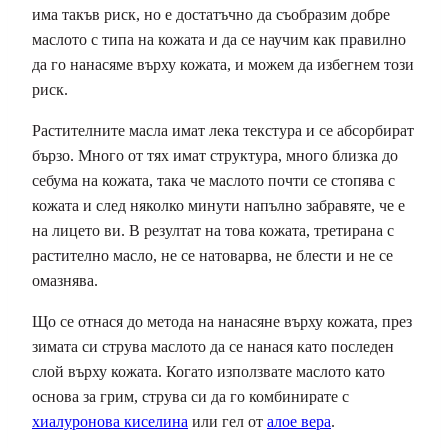
има такъв риск, но е достатъчно да съобразим добре
маслото с типа на кожата и да се научим как правилно
да го нанасяме върху кожата, и можем да избегнем този
риск.
Растителните масла имат лека текстура и се абсорбират
бързо. Много от тях имат структура, много близка до
себума на кожата, така че маслото почти се стопява с
кожата и след няколко минути напълно забравяте, че е
на лицето ви. В резултат на това кожата, третирана с
растително масло, не се натоварва, не блести и не се
омазнява.
Що се отнася до метода на нанасяне върху кожата, през
зимата си струва маслото да се нанася като последен
слой върху кожата. Когато използвате маслото като
основа за грим, струва си да го комбинирате с
хиалуронова киселина
или гел от
алое вера
.