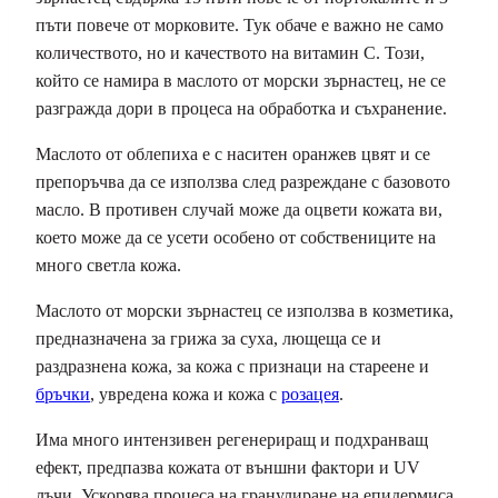
пъти повече от морковите. Тук обаче е важно не само
количеството, но и качеството на витамин С. Този,
който се намира в маслото от морски зърнастец, не се
разгражда дори в процеса на обработка и съхранение.
Маслото от облепиха е с наситен оранжев цвят и се
препоръчва да се използва след разреждане с базовото
масло. В противен случай може да оцвети кожата ви,
което може да се усети особено от собствениците на
много светла кожа.
Маслото от морски зърнастец се използва в козметика,
предназначена за грижа за суха, лющеща се и
раздразнена кожа, за кожа с признаци на стареене и
бръчки
, увредена кожа и кожа с
розацея
.
Има много интензивен регенериращ и подхранващ
ефект, предпазва кожата от външни фактори и UV
лъчи. Ускорява процеса на гранулиране на епидермиса,