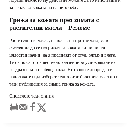
поради нежното му действие можете да го използвате и
за грижа за кожата на вашето бебе.
Грижа за кожата през зимата с
растителни масла – Резюме
Растителните масла, използвани през зимата, са в
състояние да се погрижат за кожата ви по почти
цялостен начин, да я предпазят от студ, вятър и влага.
Те също са от съществено значение за успокояване на
раздразнена и сърбяща кожа. Ето защо е добре да ги
използвате и да изберете едно от изброените маслата в
тази публикация за зимна грижа за кожата.
Споделете тази статия