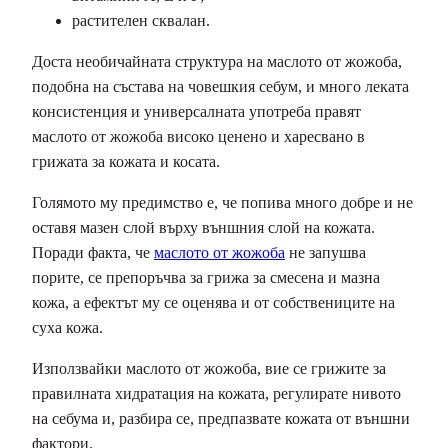
растителен сквалан.
Доста необичайната структура на маслото от жожоба,
подобна на състава на човешкия себум, и много леката
консистенция и универсалната употреба правят
маслото от жожоба високо ценено и харесвано в
грижата за кожата и косата.
Голямото му предимство е, че попива много добре и не
оставя мазен слой върху външния слой на кожата.
Поради факта, че
маслото от жожоба
не запушва
порите, се препоръчва за грижа за смесена и мазна
кожа, а ефектът му се оценява и от собствениците на
суха кожа.
Използвайки маслото от жожоба, вие се грижите за
правилната хидратация на кожата, регулирате нивото
на себума и, разбира се, предпазвате кожата от външни
фактори.