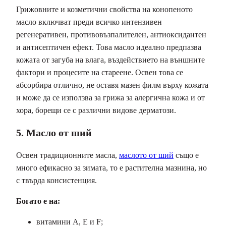
Грижовните и козметични свойства на конопеното
масло включват преди всичко интензивен
регенеративен, противовъзпалителен, антиоксидантен
и антисептичен ефект. Това масло идеално предпазва
кожата от загуба на влага, въздействието на външните
фактори и процесите на стареене. Освен това се
абсорбира отлично, не оставя мазен филм върху кожата
и може да се използва за грижа за алергична кожа и от
хора, борещи се с различни видове дерматози.
5. Масло от ший
Освен традиционните масла,
маслото от ший
също е
много ефикасно за зимата, то е растителна мазнина, но
с твърда консистенция.
Богато е на:
витамини A, E и F;