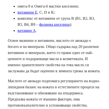
омега-9 и Омега-6 мастни киселини;
витамини Е
, С, D и К;
комплекс от витамини от група В (В1, В2, В3,
В5, В6, В9 –
фолиева киселина
);
витамин А
.
Освен мазнини и витамини, маслото от авокадо е
богато и на минерали. Общо съдържа над 20 различни
витамини и минерали, което го прави едно от най-
ценните и подхранващи масла в козметиката. И
именно хранителните свойства на това масло си
заслужава да бъдат оценени в зимната грижа за кожата.
Маслото от авокадо подпомага регулирането на водно-
липидния баланс на кожата и естествените процеси на
възстановяване и обновяване на епидермиса.
Предпазва кожата от външни фактори, има
противовъзпалителни и успокояващи свойства.