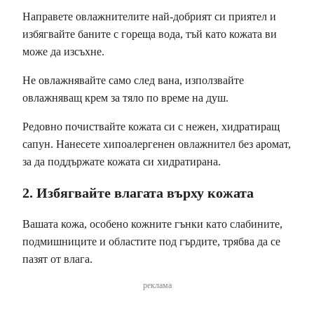
Направете овлажнителите най-добрият си приятел и
избягвайте баните с гореща вода, тъй като кожата ви
може да изсъхне.
Не овлажнявайте само след вана, използвайте
овлажняващ крем за тяло по време на душ.
Редовно почиствайте кожата си с нежен, хидратиращ
сапун. Нанесете хипоалергенен овлажнител без аромат,
за да поддържате кожата си хидратирана.
2. Избягвайте влагата върху кожата
Вашата кожа, особено кожните гънки като слабините,
подмишниците и областите под гърдите, трябва да се
пазят от влага.
реклама