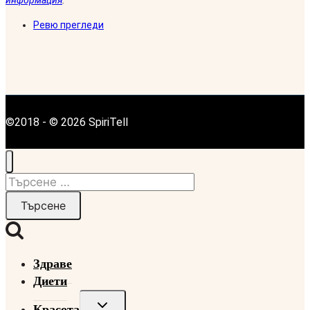
информация
.
Ревю прегледи
©2018 - © 2026 SpiriTell
Търсене
за:
Здраве
Диети
Toggle
Красота