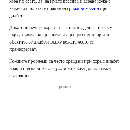
хора по света. За да имате красива и здрава кожа е
важно да полагате правилна
грижа за кожата
при
диабет.
Докато повечето хора са наясно с въздействието му
върху нивата на кръвната захар и различни органи,
ефектите от диабета върху кожата често се
пренебрегват.
Кожните проблеми са често срещани при хора с диабет
и могат да варират от сухота и сърбеж до по-тежки
състояния.
реклама