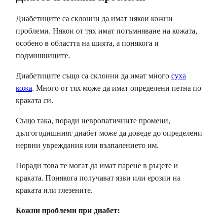
Диабетиците са склонни да имат някои кожни
проблеми. Някои от тях имат потъмняване на кожата,
особено в областта на шията, а понякога и
подмишниците.
Диабетиците също са склонни да имат много
суха
кожа
. Много от тях може да имат определени петна по
краката си.
Също така, поради невропатичните промени,
дългогодишният диабет може да доведе до определени
нервни увреждания или възпалението им.
Поради това те могат да имат парене в ръцете и
краката. Понякога получават язви или ерозии на
краката или глезените.
Кожни проблеми при диабет: