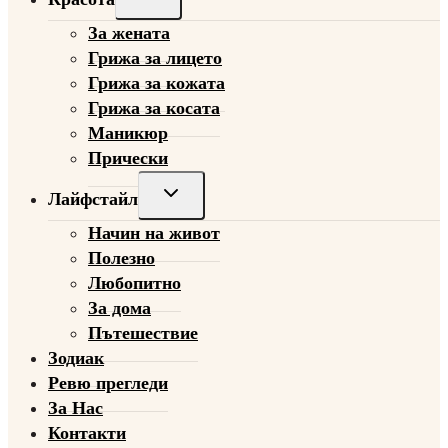
child
За жената
menu
Грижа за лицето
Грижа за кожата
Грижа за косата
Маникюр
Прически
Toggle
Лайфстайл
child
Начин на живот
menu
Полезно
Любопитно
За дома
Пътешествие
Зодиак
Ревю прегледи
За Нас
Контакти