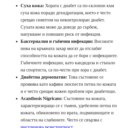
Суха кожа:
Хората с диабет са по-склонни към
суха кожа поради дехидратация, което е често
срещан симптом на неконтролиран диабет.
Сухата кожа може да доведе до сърбеж,
напукване и повишен риск от инфекция.
Бактериални и гъбични инфекции:
Високите
нива на кръвната захар могат да отслабят
способността на кожата да се бори с инфекциите.
Гъбичните инфекции, като кандидоза и стъпало
на спортиста, са по-чести при хора с диабет.
Диабетна дермопатия:
Това състояние се
проявява като кафяви люспести петна по кожата
и е често срещан кожен проблем при диабетици.
Acanthosis Nigricans
: Състояние на кожата,
характеризиращо се с тъмни, удебелени петна по
кожата, обикновено по врата, подмишниците и
областта на слабините. Често се свързва с
инсулинова резистентност
.