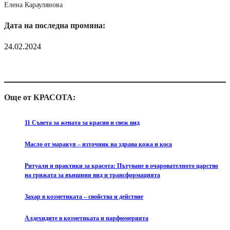
Елена Караулянова
Дата на последна промяна:
24.02.2024
Още от КРАСОТА:
11 Съвета за жената за красив и свеж вид
Масло от маракуя – източник на здрава кожа и коса
Ритуали и практики за красота: Пътуване в очарователното царство
на грижата за външния вид и трансформацията
Захар в козметиката – свойства и действие
Алдехидите в козметиката и парфюмерията