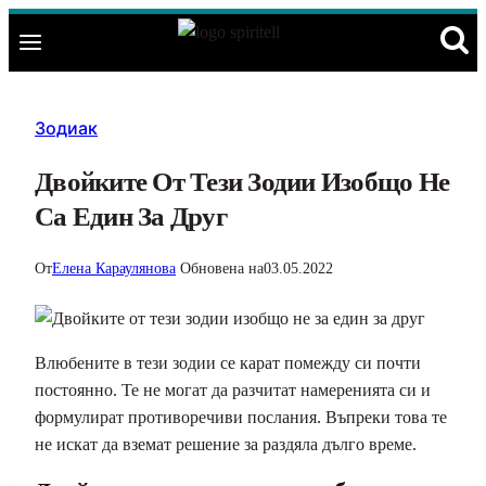
Към
съдържанието
Зодиак
Двойките От Тези Зодии Изобщо Не
Са Един За Друг
От
Елена Караулянова
Обновена на
03.05.2022
Влюбените в тези зодии се карат помежду си почти
постоянно. Те не могат да разчитат намеренията си и
формулират противоречиви послания. Въпреки това те
не искат да вземат решение за раздяла дълго време.