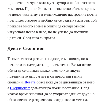
привлечен от чувството му за хумор и любопитството
към света. При по-близко запознанство обаче открива,
че половинката му е в меланхолично настроение почти
през цялото време и изобщо не се радва на живота. Той
прекарва много време в опити да събуди отново
изгубената искра в него, но не успява да постигне
целта си. След това си тръгва.
Дева и Скорпион
Те имат съвсем различен подход към живота, но в
началото го намират за привлекателен. Всеки от тях
обича да се оплаква малко, охотно критикува
поведението на другите и си представя тъмни
сценарии.
Девата
обаче иска да се дистанцира от него,
а
Скорпионът
драматизира почти постоянно. След
кратко време започват да се уморяват един от друг, но
обикновено се разделят едва след няколко месеца.