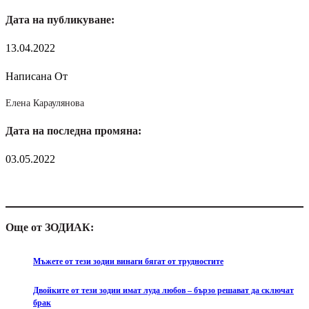
Дата на публикуване:
13.04.2022
Написана От
Елена Караулянова
Дата на последна промяна:
03.05.2022
Още от ЗОДИАК:
Мъжете от тези зодии винаги бягат от трудностите
Двойките от тези зодии имат луда любов – бързо решават да сключат
брак