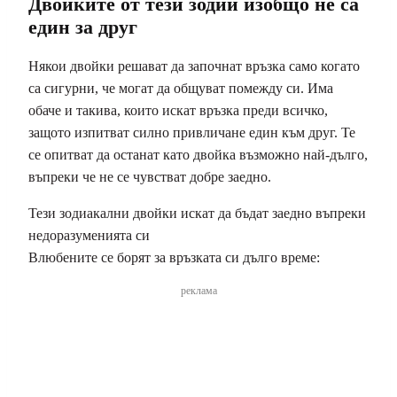
Двойките от тези зодии изобщо не са
един за друг
Някои двойки решават да започнат връзка само когато
са сигурни, че могат да общуват помежду си. Има
обаче и такива, които искат връзка преди всичко,
защото изпитват силно привличане един към друг. Те
се опитват да останат като двойка възможно най-дълго,
въпреки че не се чувстват добре заедно.
Тези зодиакални двойки искат да бъдат заедно въпреки
недоразуменията си
Влюбените се борят за връзката си дълго време:
реклама