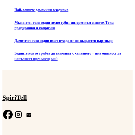
Най-лошите домакини в зодиака
Мъжете от тези зодии лесно губят интерес към жените. Те са
придирчиви и капризни
Дамите от тези зодии имат нужда от по-възрастен партньор
Зодиите които трябва да внимават с хапването – има опасност да
напълнеят през месец май
SpiriTell