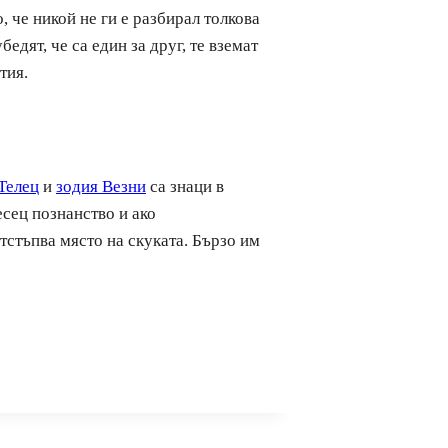
 че никой не ги е разбирал толкова
едят, че са един за друг, те вземат
тия.
Телец
и
зодия Везни
са знаци в
есец познанство и ако
тстъпва място на скуката. Бързо им