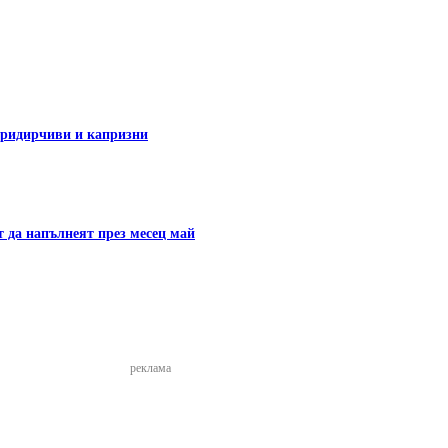
 придирчиви и капризни
т да напълнеят през месец май
реклама