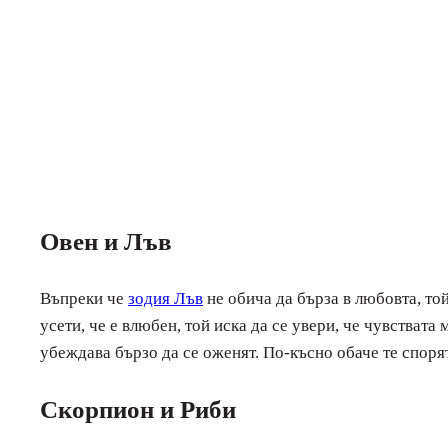
Овен и Лъв
Въпреки че
зодия Лъв
не обича да бърза в любовта, той
усети, че е влюбен, той иска да се увери, че чувстват
убеждава бързо да се оженят. По-късно обаче те спорят
Скорпион и Риби