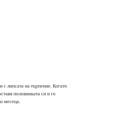
ен с липсата на търпение. Когато
оставя половинката си и го
ко месеца.