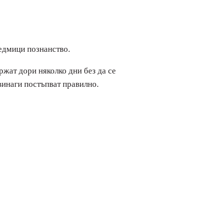
седмици познанство.
ържат дори няколко дни без да се
 винаги постъпват правилно.