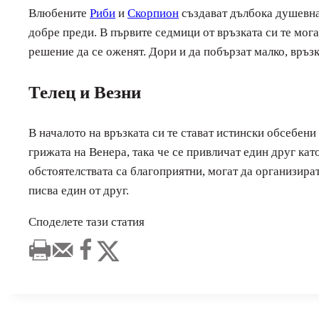
Влюбените
Риби
и
Скорпион
създават дълбока душевна 
добре преди. В първите седмици от връзката си те могат
решение да се оженят. Дори и да побързат малко, връз
Телец и Везни
В началото на връзката си те стават истински обсебени
грижата на Венера, така че се привличат един друг като
обстоятелствата са благоприятни, могат да организира
писва един от друг.
Споделете тази статия