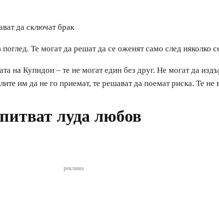
 поглед. Те могат да решат да се оженят само след няколко 
ата на Купидон – те не могат един без друг. Не могат да изд
лите им да не го приемат, те решават да поемат риска. Те не
зпитват луда любов
реклама