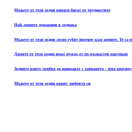
Мъжете от тези зодии винаги бягат от трудностите
Най-лошите домакини в зодиака
Мъжете от тези зодии лесно губят интерес към жените. Те са
Дамите от тези зодии имат нужда от по-възрастен партньор
Зодиите които трябва да внимават с хапването – има опаснос
Мъжете от тези зодии крият любовта си