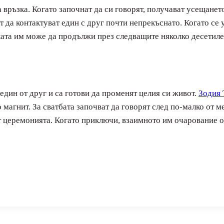
връзка. Когато започнат да си говорят, получават усещането,
 да контактуват един с друг почти непрекъснато. Когато се уб
ката им може да продължи през следващите няколко десетиле
 един от друг и са готови да променят целия си живот.
Зодия 
 магнит. За сватбата започват да говорят след по-малко от м
т церемонията. Когато приключи, взаимното им очарование о