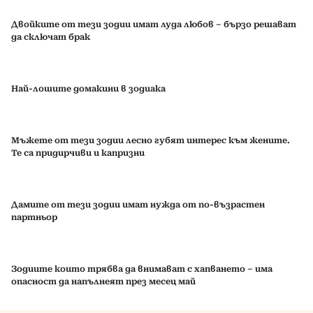
Двойките от тези зодии имат луда любов – бързо решават
да сключат брак
Най-лошите домакини в зодиака
Мъжете от тези зодии лесно губят интерес към жените.
Те са придирчиви и капризни
Дамите от тези зодии имат нужда от по-възрастен
партньор
Зодиите които трябва да внимават с хапването – има
опасност да напълнеят през месец май