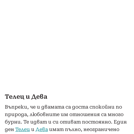
Телец и Дева
Въпреки, че и двамата са доста спокойни по
природа, любовните им отношения са много
бурни. Те идват и си отиват постоянно. Един
ден
Телец
и
Дева
имат пълно, неограничено