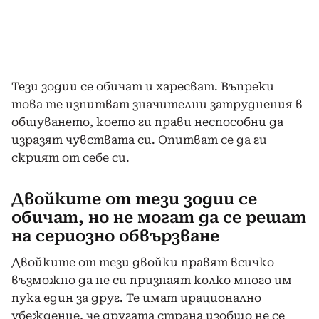
Тези зодии се обичат и харесват. Въпреки
това те изпитват значителни затруднения в
общуването, което ги прави неспособни да
изразят чувствата си. Опитват се да ги
скрият от себе си.
Двойките от тези зодии се
обичат, но не могат да се решат
на сериозно обвързване
Двойките от тези двойки правят всичко
възможно да не си признаят колко много им
пука един за друг. Те имат ирационално
убеждение, че другата страна изобщо не се