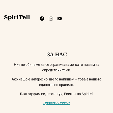
SpiriTell
ЗА НАС
Ние не обичаме да се ограничаваме, като пишем за
определени теми.
Ако нещо е интересно, ще го напишем – това е нашето
единствено правило.
Благодарим ви, че сте тук, Екипът на Spiritell
Прочети Повече