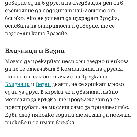
доверие един в друг, а на следващия ден са в
състояние да подозират най-лошото от
всичко. Ако не успеят да изградят връзка,
основана на откритост и доверие, те се
разделят като врагове.
Близнаци и Везни
Могат да прекарват цели дни заедно и никога
да не се отегчават в компанията на другия.
Почти от самото начало на връзката
Близнаци
и
Везни
знаят, че се грижат много
един за друг. Въпреки че и двамата тайно
мечтаят за връзка, те продължават да се
преструват, че мислят само за приятелство.
Едва след няколко години те могат да поемат
рискове и да имат връзка.