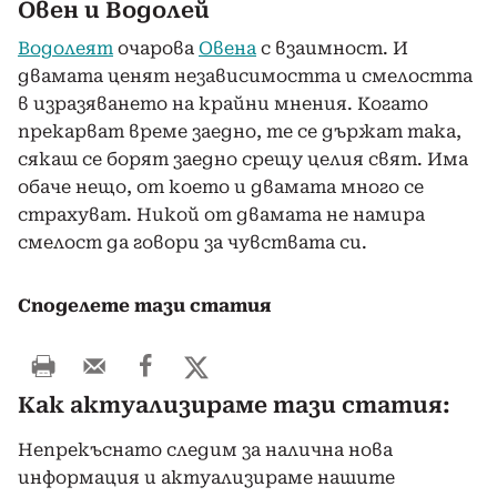
Овен и Водолей
Водолеят
очарова
Овена
с взаимност. И
двамата ценят независимостта и смелостта
в изразяването на крайни мнения. Когато
прекарват време заедно, те се държат така,
сякаш се борят заедно срещу целия свят. Има
обаче нещо, от което и двамата много се
страхуват. Никой от двамата не намира
смелост да говори за чувствата си.
Споделете тази статия
Как актуализираме тази статия:
Непрекъснато следим за налична нова
информация и актуализираме нашите