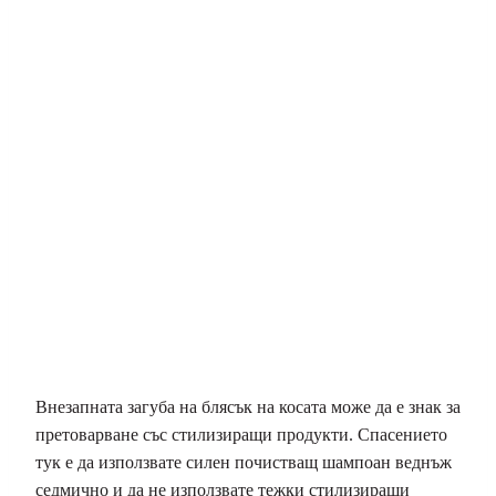
Внезапната загуба на блясък на косата може да е знак за
претоварване със стилизиращи продукти. Спасението
тук е да използвате силен почистващ шампоан веднъж
седмично и да не използвате тежки стилизиращи