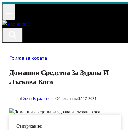
Към
съдържанието
Грижа за косата
Домашни Средства За Здрава И
Лъскава Коса
От
Елена Караулянова
Обновена на
02.12.2024
Съдържание: