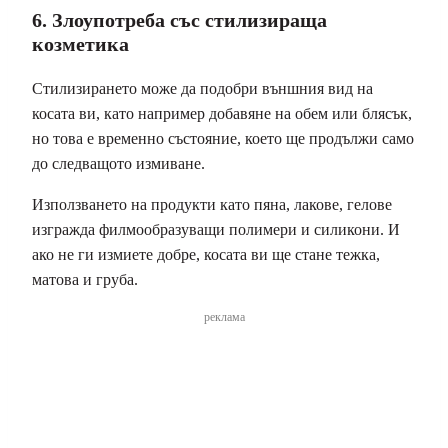
6. Злоупотреба със стилизираща
козметика
Стилизирането може да подобри външния вид на
косата ви, като например добавяне на обем или блясък,
но това е временно състояние, което ще продължи само
до следващото измиване.
Използването на продукти като пяна, лакове, гелове
изгражда филмообразуващи полимери и силикони. И
ако не ги измиете добре, косата ви ще стане тежка,
матова и груба.
реклама