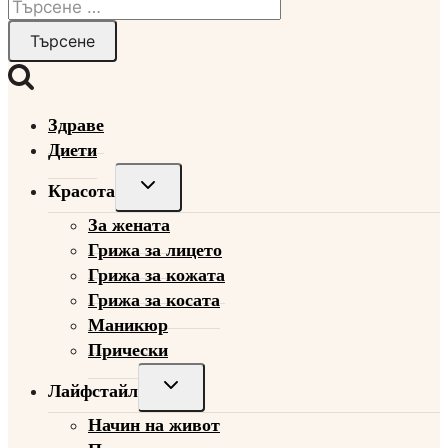
Търсене
за:
Здраве
Диети
Toggle
Красота
child
За жената
menu
Грижа за лицето
Грижа за кожата
Грижа за косата
Маникюр
Прически
Toggle
Лайфстайл
child
Начин на живот
menu