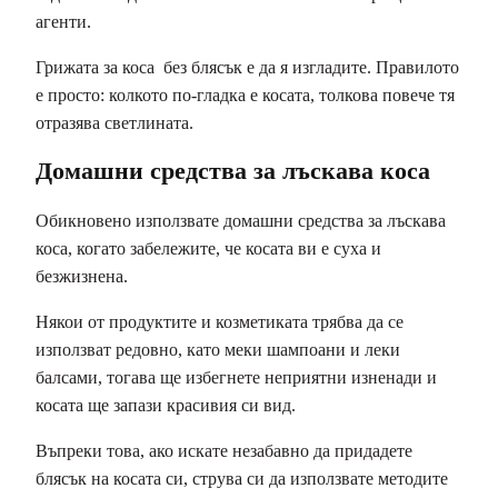
агенти.
Грижата за коса без блясък е да я изгладите. Правилото
е просто: колкото по-гладка е косата, толкова повече тя
отразява светлината.
Домашни средства за лъскава коса
Обикновено използвате домашни средства за лъскава
коса, когато забележите, че косата ви е суха и
безжизнена.
Някои от продуктите и козметиката трябва да се
използват редовно, като меки шампоани и леки
балсами, тогава ще избегнете неприятни изненади и
косата ще запази красивия си вид.
Въпреки това, ако искате незабавно да придадете
блясък на косата си, струва си да използвате методите