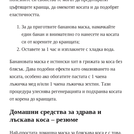
цъфтящите краища, да омекотят косата и да подобрят
еластичността.
За да приготвите бананова маска, намачкайте
един банан и внимателно го нанесете на косата
си от корените до краищата;
Оставете за 1 час и изплакнете с хладка вода.
Банановата маска е истински хит в грижата за коса без
блясък. Дава подобни ефекти като омазняването на
косата, особено ако обогатите пастата с 1 чаена
лъжичка мед и/или 1 чаена лъжичка зехтин. Тази
процедура улеснява регенерацията и подхранва косата
от корена до краищата.
Домашни средства за здрава и
лъскава коса – резюме
Най-простата домашна маска за бляскава коса е с това,