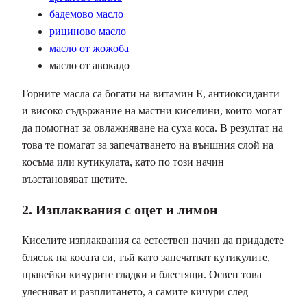
бадемово масло
рициново масло
масло от жожоба
масло от авокадо
Горните масла са богати на витамин Е, антиоксиданти
и високо съдържание на мастни киселини, които могат
да помогнат за овлажняване на суха коса. В резултат на
това те помагат за запечатването на външния слой на
косъма или кутикулата, като по този начин
възстановяват щетите.
2. Изплаквания с оцет и лимон
Киселите изплаквания са естествен начин да придадете
блясък на косата си, тъй като запечатват кутикулите,
правейки кичурите гладки и блестящи. Освен това
улесняват и разплитането, а самите кичури след