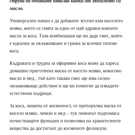
струва да добавите няколко капки от любимото си
масло.
Универсален начин е да добавите зехтин към киселото
мляко, което се смята за едно от най-здравословните
масла за коса. Тази комбинация ще ви даде смес, която
е идеална за овлажняване и грижа за всички типове
коса.
Къдравата и трудна за оформяне коса може да хареса
домашно приготвена маска от кисело мляко, кокосово
масло и мед , тъй като такава смес ще има силно
овлажняващо действие и ще ви помогне да извадите
естествени къдрици.
За коса, лишена от жизненост, се препоръчва маска от
кисело мляко, лимон и мед – тук лимонът подпомага
почистващите функции и позволява на хранителните
вещества да достигнат до космените фоликули.