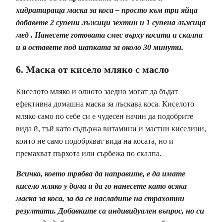
хидратираща маска за коса – просто към три яйца
добавете 2 супени лъжици зехтин и 1 супена лъжица
мед . Нанесете готовата смес върху косата и скалпа
и я оставете под шапката за около 30 минути.
6. Маска от кисело мляко с масло
Киселото мляко и олиото заедно могат да бъдат
ефективна домашна маска за лъскава коса. Киселото
мляко само по себе си е чудесен начин да подобрите
вида й, тъй като съдържа витамини и мастни киселини,
които не само подобряват вида на косата, но и
премахват пърхота или сърбежа по скалпа.
Всичко, което трябва да направите, е да имате
кисело мляко у дома и да го нанесете като всяка
маска за коса, за да се насладите на страхотни
резултати. Добавките са индивидуален въпрос, но си