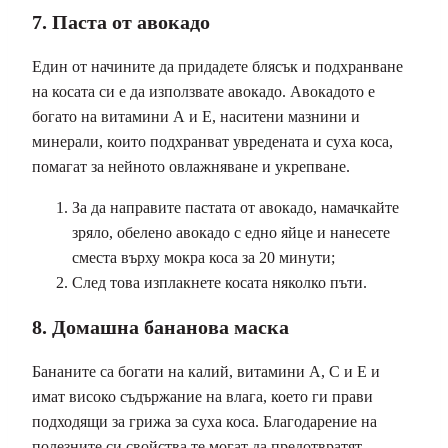
7. Паста от авокадо
Един от начините да придадете блясък и подхранване
на косата си е да използвате авокадо. Авокадото е
богато на витамини А и Е, наситени мазнини и
минерали, които подхранват увредената и суха коса,
помагат за нейното овлажняване и укрепване.
За да направите пастата от авокадо, намачкайте
зряло, обелено авокадо с едно яйце и нанесете
сместа върху мокра коса за 20 минути;
След това изплакнете косата няколко пъти.
8. Домашна бананова маска
Бананите са богати на калий, витамини А, С и Е и
имат високо съдържание на влага, което ги прави
подходящи за грижа за суха коса. Благодарение на
полезните си свойства те могат да предотвратят