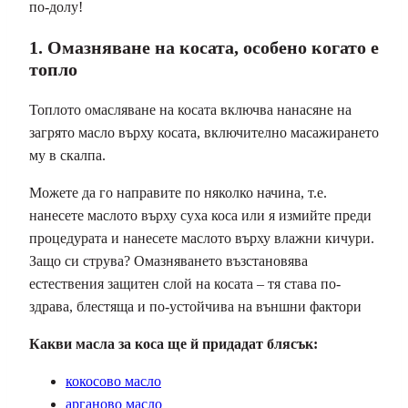
по-долу!
1. Омазняване на косата, особено когато е
топло
Топлото омасляване на косата включва нанасяне на
загрято масло върху косата, включително масажирането
му в скалпа.
Можете да го направите по няколко начина, т.е.
нанесете маслото върху суха коса или я измийте преди
процедурата и нанесете маслото върху влажни кичури.
Защо си струва? Омазняването възстановява
естествения защитен слой на косата – тя става по-
здрава, блестяща и по-устойчива на външни фактори
Какви масла за коса ще й придадат блясък:
кокосово масло
арганово масло