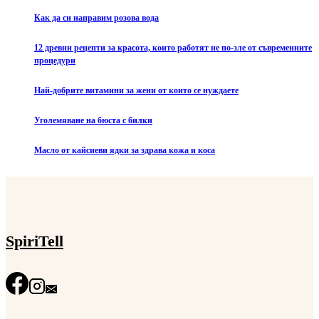
Как да си направим розова вода
12 древни рецепти за красота, които работят не по-зле от съвременните
процедури
Най-добрите витамини за жени от които се нуждаете
Уголемяване на бюста с билки
Масло от кайсиеви ядки за здрава кожа и коса
SpiriTell