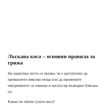
Лъскава коса – основни правила за
грижа
На практика често се оказва, че е достатъчно да
премахнете няколко неща или да промените
ежедневните си навици и косата ще възвърне блясъка
си.
Какво не обича сухата коса?