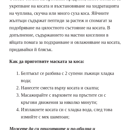
укрепване на косата и възстановяване на хидратацията
на чуплива, скучна или много суха коса. Яйчните
жълтъци съдържат пептиди за растеж и спомагат за
подобряване на цялостното състояние на косата. В
допълнение, съдържанието на мастни киселини в
яйцата помага за подхранване и овлажняване на косата,
придавайки й блясък.
Как да приготвите маската за коса:
Белтъкът се разбива с 2 супени лъжици хладка
вода;
Нанесете сместа върху косата и скалпа;
Масажирайте с върховете на пръстите си с
кръгови движения за няколко минути;
Изплакнете косата си с хладка вода, след това
измийте с мек шампоан;
Можете да си приготвите и по-обилна и