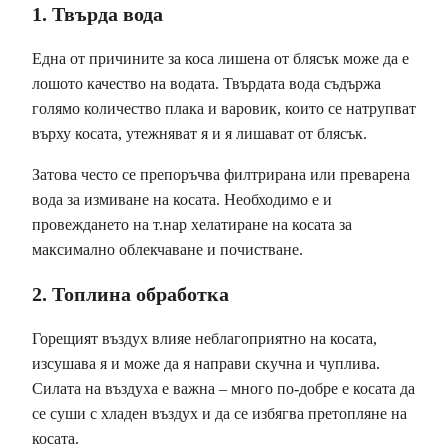
1. Твърда вода
Една от причините за коса лишена от блясък може да е
лошото качество на водата. Твърдата вода съдържа
голямо количество плака и варовик, които се натрупват
върху косата, утежняват я и я лишават от блясък.
Затова често се препоръчва филтрирана или преварена
вода за измиване на косата. Необходимо е и
провеждането на т.нар хелатиране на косата за
максимално облекчаване и почистване.
2. Топлина обработка
Горещият въздух влияе неблагоприятно на косата,
изсушава я и може да я направи скучна и чуплива.
Силата на въздуха е важна – много по-добре е косата да
се суши с хладен въздух и да се избягва претопляне на
косата.