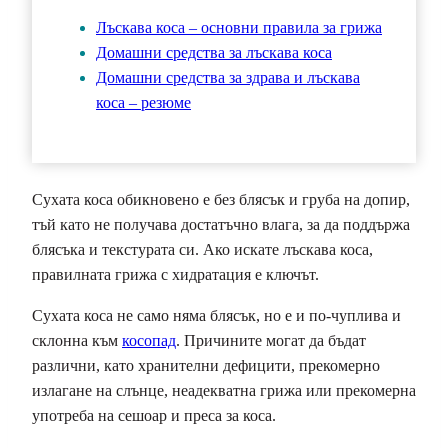
Лъскава коса – основни правила за грижа
Домашни средства за лъскава коса
Домашни средства за здрава и лъскава
коса – резюме
Сухата коса обикновено е без блясък и груба на допир,
тъй като не получава достатъчно влага, за да поддържа
блясъка и текстурата си. Ако искате лъскава коса,
правилната грижа с хидратация е ключът.
Сухата коса не само няма блясък, но е и по-чуплива и
склонна към
косопад
. Причините могат да бъдат
различни, като хранителни дефицити, прекомерно
излагане на слънце, неадекватна грижа или прекомерна
употреба на сешоар и преса за коса.