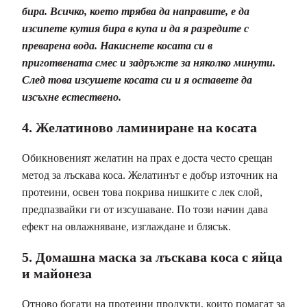
бира. Всичко, което трябва да направите, е да
изсипете кутия бира в купа и да я разредите с
преварена вода. Накиснете косата си в
приготвената смес и задръжте за няколко минути.
След това изсушете косата си и я оставете да
изсъхне естествено.
4. Желатиново ламиниране на косата
Обикновеният желатин на прах е доста често срещан
метод за лъскава коса. Желатинът е добър източник на
протеини, освен това покрива нишките с лек слой,
предпазвайки ги от изсушаване. По този начин дава
ефект на овлажняване, изглаждане и блясък.
5. Домашна маска за лъскава коса с яйца
и майонеза
Отново богати на протеини продукти, които помагат за