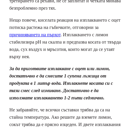
третирането са рехави, не се заплитат и четката минава
безпроблемно през тях.
Нещо повече, киселата реакция на изплакването с оцет
потиска растежа на гъбичките, отговорни за
причиняването на пърхот
. Изплакването с лимон
стабилизира pH на скалпа и предпазва косата от твърда
вода, сух въздух и мръсотия, които могат да се утаят
върху нея.
За да приготвите изплакване с оцет или лимон,
достатъчно е да смесите 1 супена лъжица от
продукта в 1 литър вода. Изплакнете косата си с
тази смес след измиване. Достатъчно е да
използвате изплакването 1-2 пъти седмично.
Не забравяйте, че всички съставки трябва да са на
стайна температура. Ако решите да вземете лимон,
сокът трябва да е прясно изцеден. И двете изплаквания