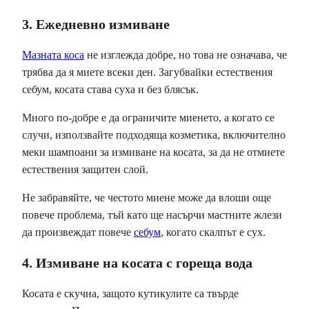
3. Ежедневно измиване
Мазната коса
не изглежда добре, но това не означава, че
трябва да я миете всеки ден. Загубвайки естествения
себум, косата става суха и без блясък.
Много по-добре е да ограничите миенето, а когато се
случи, използвайте подходяща козметика, включително
меки шампоани за измиване на косата, за да не отмиете
естествения защитен слой.
Не забравяйте, че честото миене може да влоши още
повече проблема, тъй като ще насърчи мастните жлези
да произвеждат повече
себум
, когато скалпът е сух.
4. Измиване на косата с гореща вода
Косата е скучна, защото кутикулите са твърде