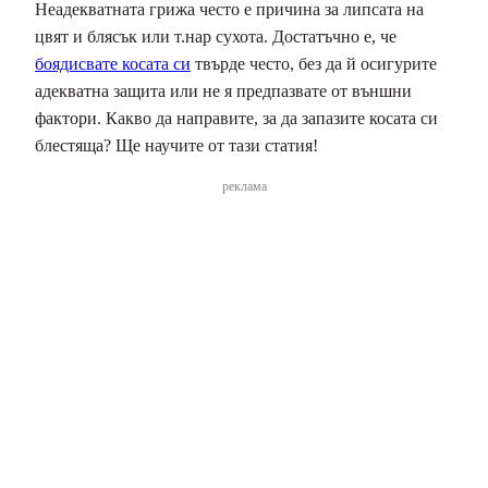
Неадекватната грижа често е причина за липсата на
цвят и блясък или т.нар сухота. Достатъчно е, че
боядисвате косата си
твърде често, без да й осигурите
адекватна защита или не я предпазвате от външни
фактори. Какво да направите, за да запазите косата си
блестяща? Ще научите от тази статия!
реклама