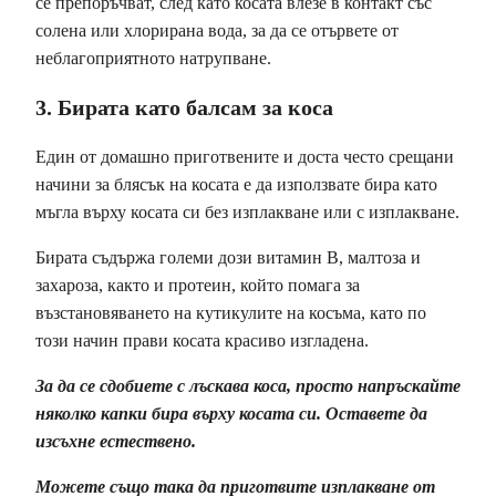
се препоръчват, след като косата влезе в контакт със
солена или хлорирана вода, за да се отървете от
неблагоприятното натрупване.
3. Бирата като балсам за коса
Един от домашно приготвените и доста често срещани
начини за блясък на косата е да използвате бира като
мъгла върху косата си без изплакване или с изплакване.
Бирата съдържа големи дози витамин B, малтоза и
захароза, както и протеин, който помага за
възстановяването на кутикулите на косъма, като по
този начин прави косата красиво изгладена.
За да се сдобиете с лъскава коса, просто напръскайте
няколко капки бира върху косата си. Оставете да
изсъхне естествено.
Можете също така да приготвите изплакване от