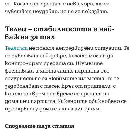
си. Когато се срещат с нови хора, те се
чувстват неудобно, но не го показват.
Телец – стабилността е най-
важна за тях
Телецът
не понася непредвидени ситуации. Те
се чувстват най-добре, когато могат да
контролират средата си. Шумните
фестивали и хаотичните партита със
сигурност не са любимите им места. Те се
задоволяват с тесен кръг от приятели, с
които от време на време се срещат на
домашни партита. Уикендите обикновено се
прекарват у дома с книга или филм.
Споделете тази статия