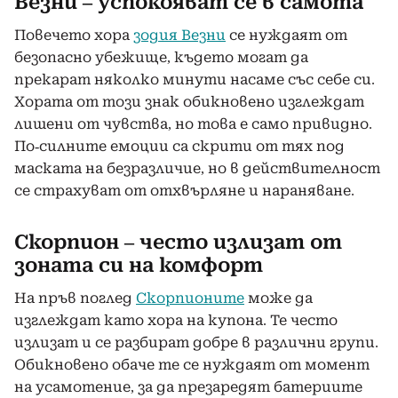
Везни – успокояват се в самота
Повечето хора
зодия Везни
се нуждаят от
безопасно убежище, където могат да
прекарат няколко минути насаме със себе си.
Хората от този знак обикновено изглеждат
лишени от чувства, но това е само привидно.
По-силните емоции са скрити от тях под
маската на безразличие, но в действителност
се страхуват от отхвърляне и нараняване.
Скорпион – често излизат от
зоната си на комфорт
На пръв поглед
Скорпионите
може да
изглеждат като хора на купона. Те често
излизат и се разбират добре в различни групи.
Обикновено обаче те се нуждаят от момент
на усамотение, за да презаредят батериите