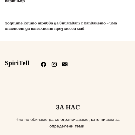
партньор
Зодиите които трябва да внимават с хапването – има
опасност да напълнеят през месец май
SpiriTell
ЗА НАС
Ние не обичаме да се ограничаваме, като пишем за
определени теми.