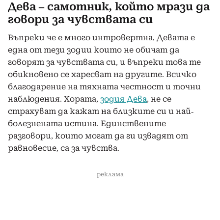
Дева – самотник, който мрази да
говори за чувствата си
Въпреки че е много интровертна, Девата е
една от тези зодии които не обичат да
говорят за чувствата си, и въпреки това те
обикновено се харесват на другите. Всичко
благодарение на тяхната честност и точни
наблюдения. Хората,
зодия Дева
, не се
страхуват да кажат на близките си и най-
болезнената истина. Единствените
разговори, които могат да ги извадят от
равновесие, са за чувства.
реклама