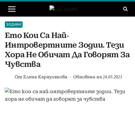
Към
съдържанието
ЗОДИАК
Ето Кои Са Най-
Интровертните Зодии. Тези
Хора Не Обичат Да Говорят За
Чувства
От
Елена Караулянова
Обновена на
24.03.2023