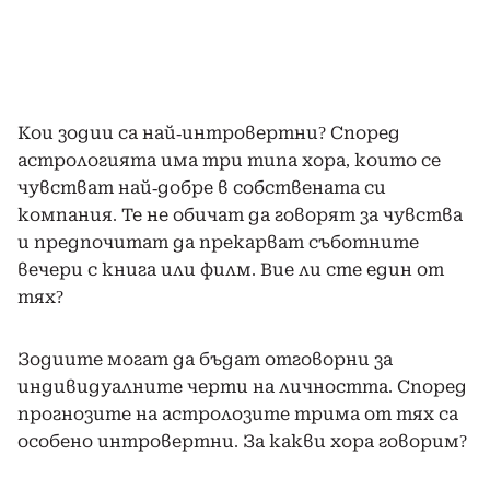
Кои зодии са най-интровертни? Според
астрологията има три типа хора, които се
чувстват най-добре в собствената си
компания. Те не обичат да говорят за чувства
и предпочитат да прекарват съботните
вечери с книга или филм. Вие ли сте един от
тях?
Зодиите могат да бъдат отговорни за
индивидуалните черти на личността. Според
прогнозите на астролозите трима от тях са
особено интровертни. За какви хора говорим?