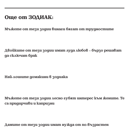
Още от ЗОДИАК:
Мъжете от тези зодии винаги бягат от трудностите
Двойките от тези зодии имат луда любов – бързо решават
да сключат брак
Най-лошите домакини в зодиака
Мъжете от тези зодии лесно губят интерес към жените. Те
са придирчиви и капризни
Дамите от тези зодии имат нужда от по-възрастен