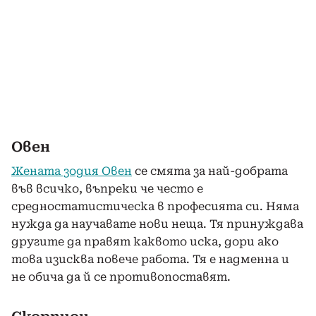
Овен
Жената зодия Овен
се смята за най-добрата
във всичко, въпреки че често е
средностатистическа в професията си. Няма
нужда да научавате нови неща. Тя принуждава
другите да правят каквото иска, дори ако
това изисква повече работа. Тя е надменна и
не обича да й се противопоставят.