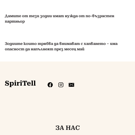
Дамите от тези зодии имат нужда от по-възрастен
партньор
Зодиите които трябва да внимават с хапването – има
опасност да напълнеят през месец май
SpiriTell
ЗА НАС