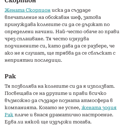
Скорпион
Жената Скорпион
иска да създаде
впечатление на обожаван шеф, затова
принуждава колегите си да се държат по
определени начини. Най-често обаче го прави
чрез сплашване. Тя често изнудва
подчинените си, като дава да се разбере, че
ако не я слушат, ще трябва да се сблъскат с
неприятни последици.
Рак
Тя позволява на колегите си да я използват.
Посвещава се на другите и прави всичко
възможно да създаде позната атмосфера в
компанията. Когато не успее,
жената зодия
Рак
плаче и внася драматично настроение.
Едва ли някой ще издържи тогава.