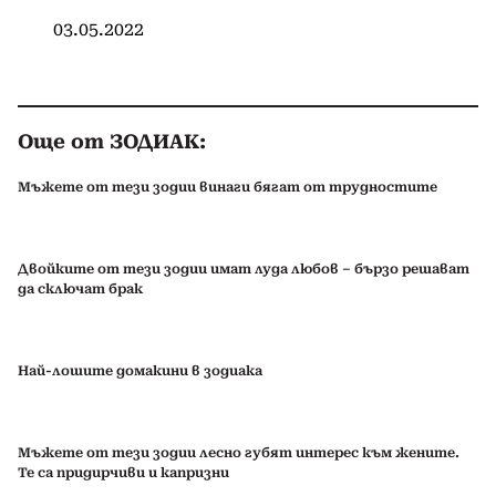
03.05.2022
Още от ЗОДИАК:
Мъжете от тези зодии винаги бягат от трудностите
Двойките от тези зодии имат луда любов – бързо решават
да сключат брак
Най-лошите домакини в зодиака
Мъжете от тези зодии лесно губят интерес към жените.
Те са придирчиви и капризни