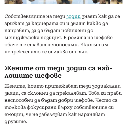
Собствениците на тези
зодии
знаят как да се
грижат за кариерата си и знаят какво да
направят, за да бъдат повишени до
мениджърска позиция. В ролята на шефове
обаче те стават непоносими. Екипът им
непрекъснато се оплаква от тях.
Жените от тези зодии са най-
лошите шефове
Жените, които притежават тези зодиакални
знаци, са склонни да прекаляват. Това ги прави
неспособни да бъдат добри шефове. Често са
толкова фокусирани върху собствените си
емоции, че не забелязват как нараняват
другите.