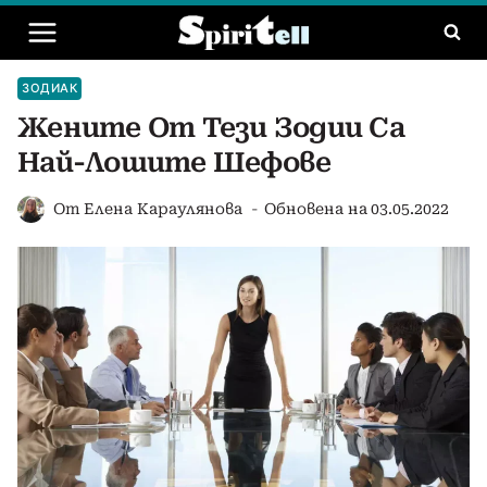
Към
съдържанието
ЗОДИАК
Жените От Тези Зодии Са
Най-Лошите Шефове
От
Елена Караулянова
Обновена на
03.05.2022