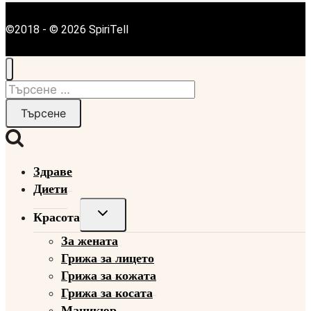
©2018 - © 2026 SpiriTell
Търсене
за:
Здраве
Диети
Toggle
Красота
child
За жената
menu
Грижа за лицето
Грижа за кожата
Грижа за косата
Маникюр