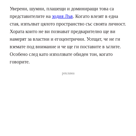
Уверени, шумни, плашещи и доминиращи това са
представителите на
зодия Лъв
. Когато влезят в една
стая, изпълват цялото пространство със своята личност.
Хората които не ви познават предварително ще ви
намерят за властни и егоцентрични. Усещат, че не ги
вземате под внимание и че ще ги поставите в ъглите.
Особено след като използвате обиден тон, когато
говорите.
реклама