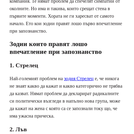
компания. Те нямат проблем да спечелят симпатии от
околните. Но има и такива, които срещат стена в
първите моменти. Хората не ги харесват от самото
начало. Ето кои зодии правят лошо първо впечатление
при запознанство.
Зодии които правят лошо
впечатление при запознанство
1. Стрелец
Най-големият проблем на
зодия Стрелец
е, че никога
не знаят какво да кажат и какво категорично не трябва
да казват. Нямат проблем да декларират радикалните
си политически възгледи в напълно нова група, може
да кажат на жена с която са се запознали току що, че
има ужасна прическа.
2. Лъв