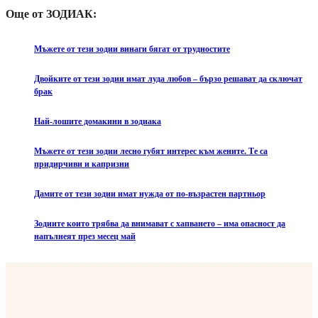
Още от ЗОДИАК:
Мъжете от тези зодии винаги бягат от трудностите
Двойките от тези зодии имат луда любов – бързо решават да сключат
брак
Най-лошите домакини в зодиака
Мъжете от тези зодии лесно губят интерес към жените. Те са
придирчиви и капризни
Дамите от тези зодии имат нужда от по-възрастен партньор
Зодиите които трябва да внимават с хапването – има опасност да
напълнеят през месец май