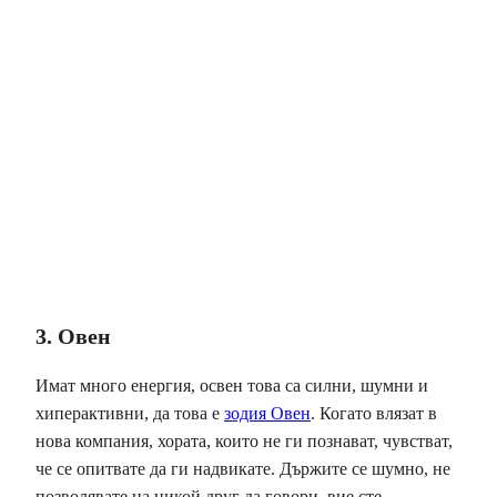
3. Овен
Имат много енергия, освен това са силни, шумни и
хиперактивни, да това е
зодия Овен
. Когато влязат в
нова компания, хората, които не ги познават, чувстват,
че се опитвате да ги надвикате. Държите се шумно, не
позволявате на никой друг да говори, вие сте