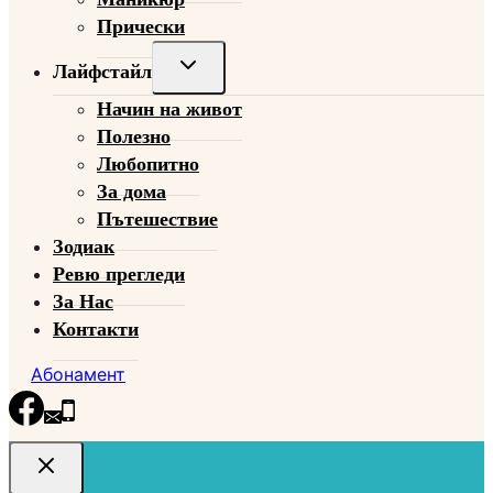
Прически
Toggle
Лайфстайл
child
Начин на живот
menu
Полезно
Любопитно
За дома
Пътешествие
Зодиак
Ревю прегледи
За Нас
Контакти
Абонамент