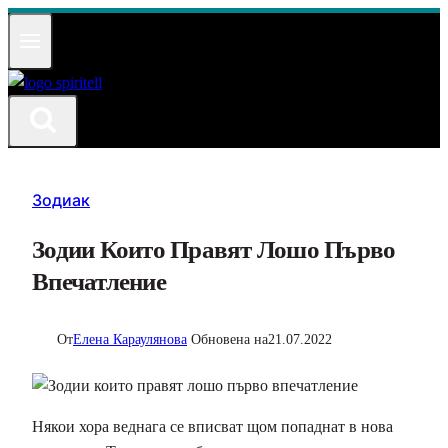
Към
съдържанието
Зодиак
Зодии Които Правят Лошо Първо
Впечатление
От
Елена Караулянова
Обновена на
21.07.2022
Някои хора веднага се вписват щом попаднат в нова