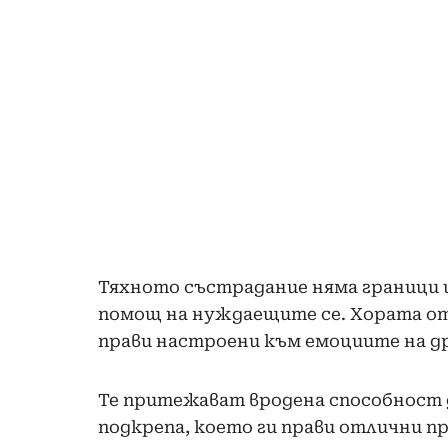
Тяхното състрадание няма граници и 
помощ на нуждаещите се. Хората о
прави настроени към емоциите на д
Те притежават вродена способност 
подкрепа, което ги прави отлични пр