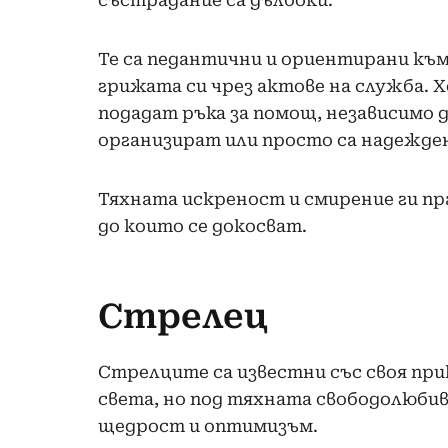
състрадание са дълбоки.
Те са педантични и ориентирани къ
грижата си чрез актове на служба. 
подадат ръка за помощ, независимо 
организират или просто са надежден
Тяхната искреност и смирение ги пр
до които се докосват.
Стрелец
Стрелците са известни със своя при
света, но под тяхната свободолюбив
щедрост и оптимизъм.