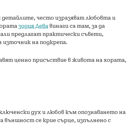
м детайлите, често изразяват любовта и
Хората
зодия Дева
винаги са там, за да
дали предлагат практически съвети,
 източник на подкрепа.
авят ценно присъствие в живота на хората,
ключенски дух и любов към опознаването на
а външност се крие сърце, изпълнено с