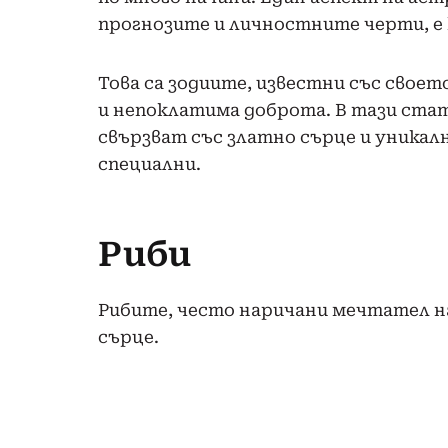
прогнозите и личностните черти, е
Това са зодиите, известни със свое
и непоклатима доброта. В тази стат
свързват със златно сърце и уникал
специални.
Риби
Рибите, често наричани мечтател на
сърце.