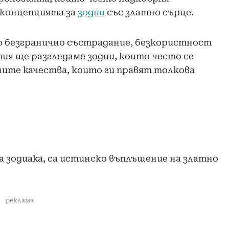
 концепцията за
зодии
със златно сърце.
то безгранично състрадание, безкористност
ия ще разгледаме зодии, които често се
ните качества, които ги правят толкова
 зодиака, са истинско въплъщение на златно
реклама