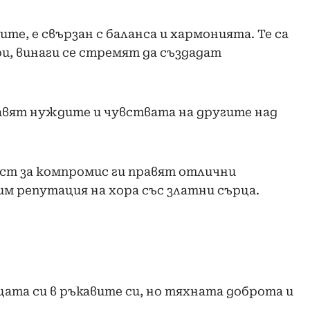
ите, е свързан с баланса и хармонията. Те са
, винаги се стремят да създадат
авят нуждите и чувствата на другите над
ст за компромис ги правят отлични
им репутация на хора със златни сърца.
цата си в ръкавите си, но тяхната доброта и