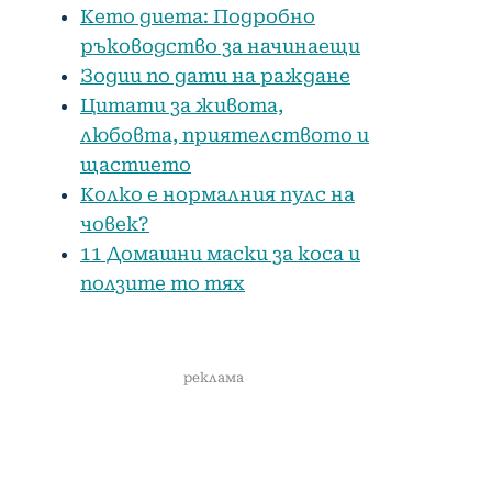
Кето диета: Подробно
ръководство за начинаещи
Зодии по дати на раждане
Цитати за живота,
любовта, приятелството и
щастието
Колко е нормалния пулс на
човек?
11 Домашни маски за коса и
ползите то тях
реклама