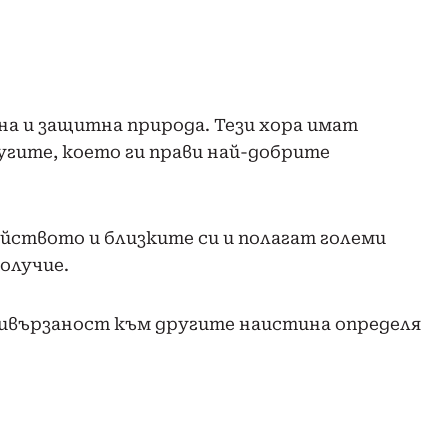
на и защитна природа. Тези хора имат
угите, което ги прави най-добрите
ейството и близките си и полагат големи
получие.
ивързаност към другите наистина определя