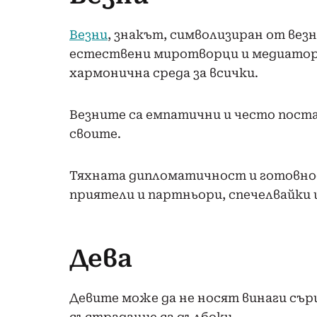
Везни
, знакът, символизиран от везн
естествени миротворци и медиатори
хармонична среда за всички.
Везните са емпатични и често пост
своите.
Тяхната дипломатичност и готовно
приятели и партньори, спечелвайки 
Дева
Девите може да не носят винаги сър