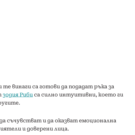
те винаги са готови да подадат ръка за
т
зодия Риби
са силно интуитивни, което ги
ругите.
да съчувстват и да оказват емоционална
иятели и доверени лица.