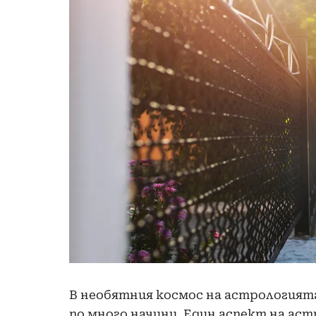
В необятния космос на астрологият
по много начини. Един аспект на ас