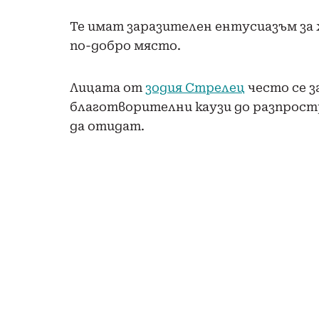
Те имат заразителен ентусиазъм за 
по-добро място.
Лицата от
зодия Стрелец
често се з
благотворителни каузи до разпрост
да отидат.