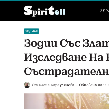
Към
съдържанието
ЗДР
ЗОДИАК
Зодии Със Зла
Изследване На 
Състрадателн
От
Елена Караулянова
Обновена на
11.