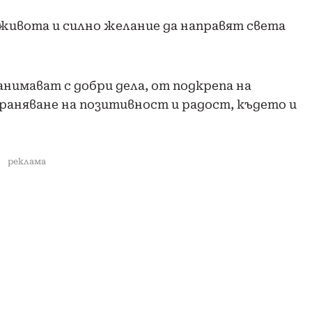
живота и силно желание да направят света
анимават с добри дела, от подкрепа на
раняване на позитивност и радост, където и
реклама