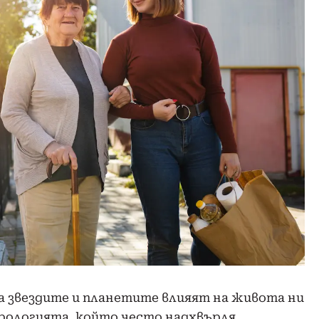
а звездите и планетите влияят на живота ни
трологията, който често надхвърля