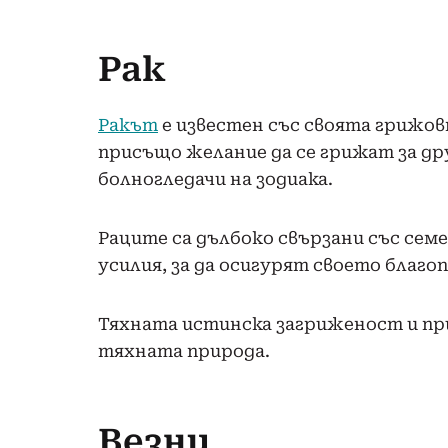
Рак
Ракът
е известен със своята грижов
присъщо желание да се грижат за др
болногледачи на зодиака.
Раците са дълбоко свързани със сем
усилия, за да осигурят своето благо
Тяхната истинска загриженост и пр
тяхната природа.
Везни