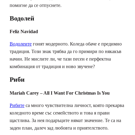
помогне да се отпуснете.
Водолей
Feliz Navidad
Водолеите
гонят модерното. Коледа обаче е предимно
традиция. Този знак трябва да го примири по някакъв
начин. Не мислите ли, че тази песен е перфектна
комбинация от традиция и ново звучене?
Риби
Mariah Carey – All I Want For Christmas Is You
Рибите
са много чувствителна личност, която прекарва
коледното време със семейството и това я прави
щастлива. За нея подаръците нямат значение. Те са на
заден план, далеч зад любовта и приятелството.