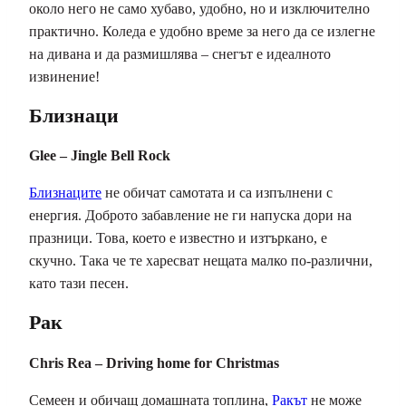
около него не само хубаво, удобно, но и изключително
практично. Коледа е удобно време за него да се излегне
на дивана и да размишлява – снегът е идеалното
извинение!
Близнаци
Glee – Jingle Bell Rock
Близнаците
не обичат самотата и са изпълнени с
енергия. Доброто забавление не ги напуска дори на
празници. Това, което е известно и изтъркано, е
скучно. Така че те харесват нещата малко по-различни,
като тази песен.
Рак
Chris Rea – Driving home for Christmas
Семеен и обичащ домашната топлина,
Ракът
не може