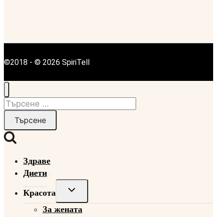
©2018 - © 2026 SpiriTell
Търсене
за:
Здраве
Диети
Toggle
Красота
child
За жената
menu