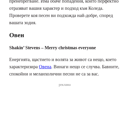
пренебрегване. Има обаче попадения, които перфектно
отразяват вашия характер и подход към Коледа.
Проверете коя песен ви подхожда най-добре, според
вашата зодия.
Овен
Shakin’ Stevens – Merry christmas everyone
Енергията, щастието и волята за живот са нещо, което
характеризира
Овена
. Винаги нещо се случва. Бавните,
спокойни и меланхолични песни не са за вас.
реклама