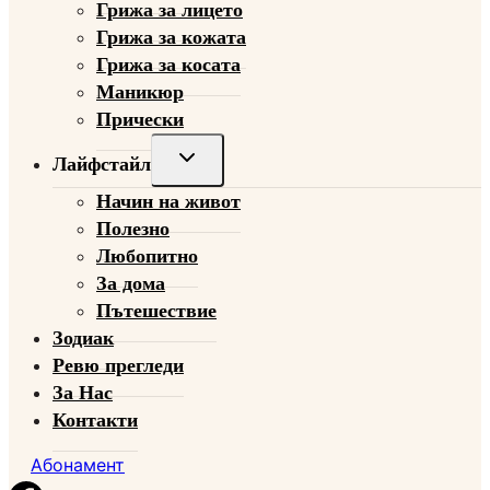
Грижа за лицето
Грижа за кожата
Грижа за косата
Маникюр
Прически
Toggle
Лайфстайл
child
Начин на живот
menu
Полезно
Любопитно
За дома
Пътешествие
Зодиак
Ревю прегледи
За Нас
Контакти
Абонамент