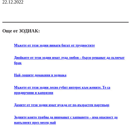
22.12.2022
Още от ЗОДИАК:
Мъжете от тези зодии винаги бягат от трудностите
Двойките от тези зодии имат луда любов – бързо решават да сключат
брак
Най-лошите домакини в зодиака
Мъжете от тези зодии лесно губят интерес към жените. Те са
придирчиви и капризни
Дамите от тези зодии имат нужда от по-възрастен партньор
Зодиите които трябва да внимават с хапването – има опасност да
напълнеят през месец май