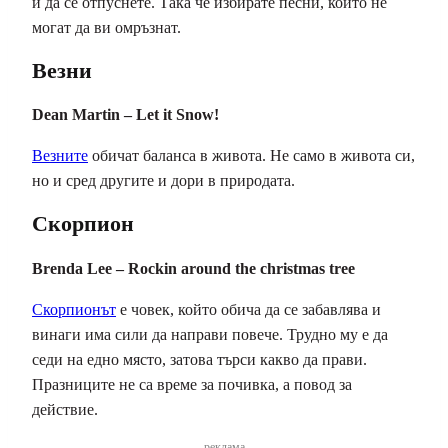
и да се отпуснете. Така че избирате песни, които не
могат да ви омръзнат.
Везни
Dean Martin – Let it Snow!
Везните
обичат баланса в живота. Не само в живота си,
но и сред другите и дори в природата.
Скорпион
Brenda Lee – Rockin around the christmas tree
Скорпионът
е човек, който обича да се забавлява и
винаги има сили да направи повече. Трудно му е да
седи на едно място, затова търси какво да прави.
Празниците не са време за почивка, а повод за
действие.
реклама