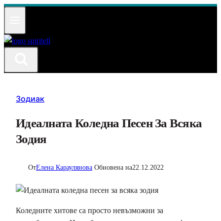
Към
съдържанието
Зодиак
Идеалната Коледна Песен За Всяка
Зодия
От
Елена Караулянова
Обновена на
22.12.2022
Коледните хитове са просто невъзможни за