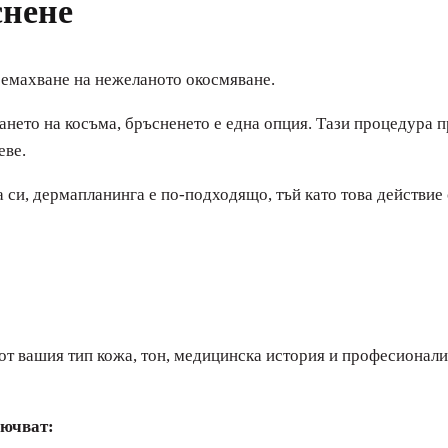
снене
ремахване на нежеланото окосмяване.
нето на косъма, бръсненето е една опция. Тази процедура п
еве.
 си, дермапланинга е по-подходящо, тъй като това действи
от вашия тип кожа, тон, медицинска история и професионали
лючват: