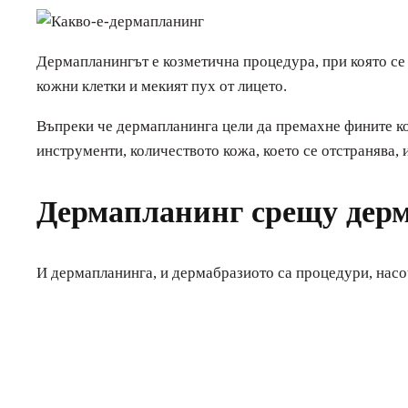
Дермапланингът е козметична процедура, при която се и
кожни клетки и мекият пух от лицето.
Въпреки че дермапланинга цели да премахне фините ко
инструменти, количеството кожа, което се отстранява, 
Дермапланинг срещу дер
И дермапланинга, и дермабразиото са процедури, насо