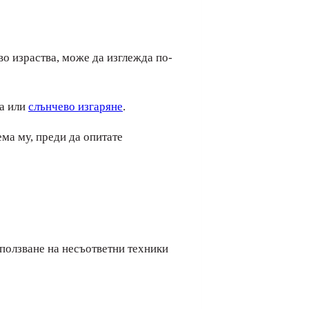
во израства, може да изглежда по-
ма или
слънчево изгаряне
.
ема му, преди да опитате
зползване на несъответни техники