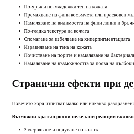
По-ярък и по-младежки тен на кожата
Премахване на фини косъмчета или прасковен мъ
Намаляване на видимостта на фини линии и бръч
По-гладка текстура на кожата
Спомагане за избелване на хиперпигментацията
Изравняване на тена на кожата
Почистване на порите и намаляване на бактериал
Намаляване на възможността за поява на дълбоки
Странични ефекти при д
Повечето хора изпитват малко или никакво раздразнен
Възможни краткосрочни нежелани реакции включв
Зачервяване и подуване на кожата