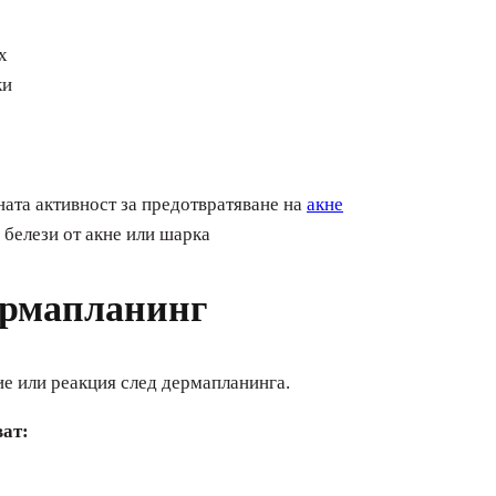
х
ки
ната активност за предотвратяване на
акне
 белези от акне или шарка
ермапланинг
ие или реакция след дермапланинга.
ат: