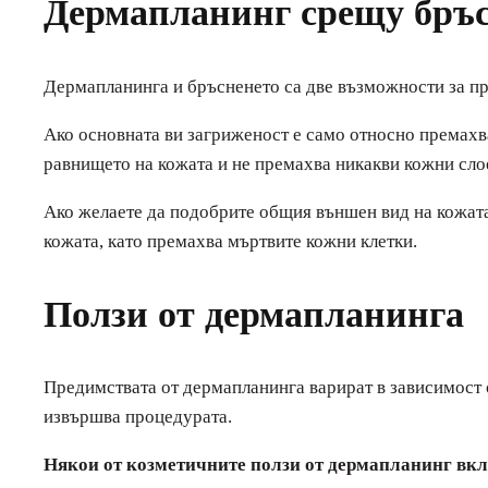
Дермапланинг срещу бръ
Дермапланинга и бръсненето са две възможности за п
Ако основната ви загриженост е само относно премахва
равнището на кожата и не премахва никакви кожни сло
Ако желаете да подобрите общия външен вид на кожата
кожата, като премахва мъртвите кожни клетки.
Ползи от дермапланинга
Предимствата от дермапланинга варират в зависимост 
извършва процедурата.
Някои от козметичните ползи от дермапланинг вк