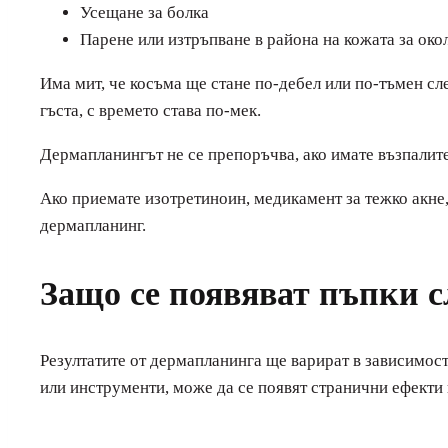
Усещане за болка
Парене или изтръпване в района на кожата за око
Има мит, че косъма ще стане по-дебел или по-тъмен сл
гъста, с времето става по-мек.
Дермапланингът не се препоръчва, ако имате възпалит
Ако приемате изотретиноин, медикамент за тежко акне,
дермапланинг.
Защо се появяват пъпки 
Резултатите от дермапланинга ще варират в зависимос
или инструменти, може да се появят странични ефекти 