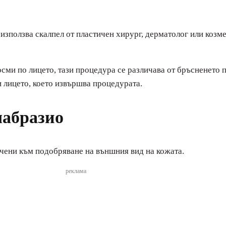
зползва скалпел от пластичен хирург, дерматолог или козмет
сми по лицето, тази процедура се различава от бръсненето 
и лицето, което извършва процедурата.
мабразио
чени към подобряване на външния вид на кожата.
реклама