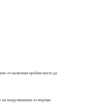
иите от наличния пробив могат да
 на натрупванията от мъртви