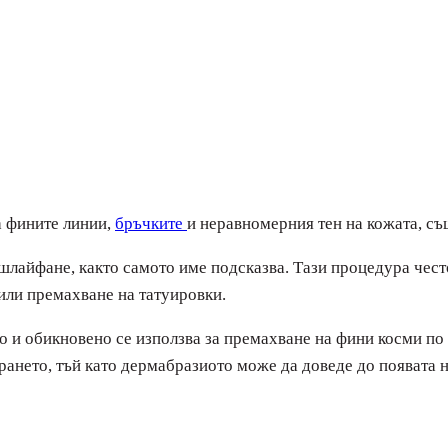
а фините линии,
бръчките
и неравномерния тен на кожата, съ
 шлайфане, както самото име подсказва. Тази процедура чест
или премахване на татуировки.
но и обикновено се използва за премахване на фини косми по 
нето, тъй като дермабразиото може да доведе до появата на