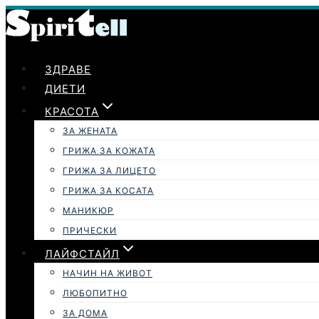
Към
съдържанието
ЗДРАВЕ
ДИЕТИ
КРАСОТА
ЗА ЖЕНАТА
ГРИЖА ЗА КОЖАТА
ГРИЖА ЗА ЛИЦЕТО
ГРИЖА ЗА КОСАТА
МАНИКЮР
ПРИЧЕСКИ
ЛАЙФСТАЙЛ
НАЧИН НА ЖИВОТ
ЛЮБОПИТНО
ЗА ДОМА