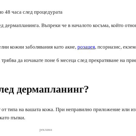
ло 48 часа след процедурата
ед дермапланинга. Въпреки че в началото косъма, който отно
елни кожни заболявания като акне,
розацея
, псориазис, екзе
 трябва да изчакате поне 6 месеца след прекратяване на при
след дермапланинг?
т от типа на вашата кожа. При неправилно приложение или и
като пъпки.
реклама