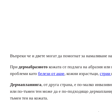
Въпреки че и двете могат да помогнат за намаляване н
При
дермабразиото
кожата се подлага на абразия или
проблеми като
белези от акне
, кожни израстъци,
стрии
Дермапланинга
, от друга страна, е по-малко инвазив
или по-тъмен тен може да е по-подходящо дермапланира
тъмен тен на кожата.