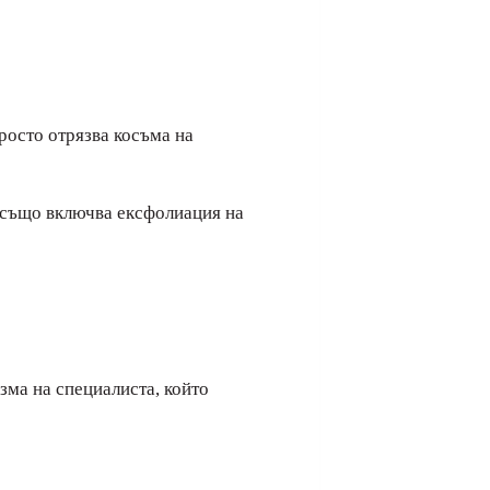
росто отрязва косъма на
е също включва ексфолиация на
зма на специалиста, който