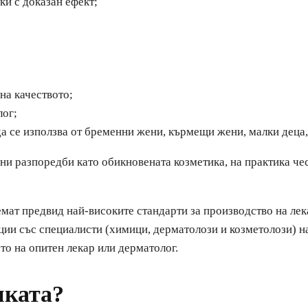
ки с доказан ефект;
на качеството;
лог;
а се използва от бременни жени, кърмещи жени, малки деца,
и разпоредби като обикновената козметика, на практика чес
ат предвид най-високите стандарти за производство на лека
ации със специалисти (химици, дерматолози и козметолози) н
то на опитен лекар или дерматолог.
иката?