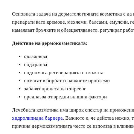
Основната задача на дерматологичната козметика е да
препарати като кремове, мехлеми, балсами, емулсии, ге
намаляват бръчките и обезцветяването, регулират работ
Действие на дермокозметиката:
овлажнява
подхранва
подпомага регенерацията на кожата
помагат в борбата с кожните проблеми
забавят процеса на стареене
предпазва от вредни външни фактори
Лечебната козметика има широк спектър на приложение
хидролипидна бариера
. Важното е, че действа нежно, 
причина дермокозметиката често се използва в клиник