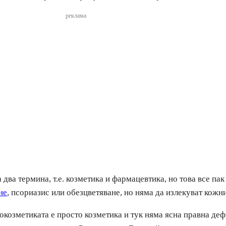
реклама
ва термина, т.е. козметика и фармацевтика, но това все пак е
не
, псориазис или обезцветяване, но няма да излекуват кожн
окозметиката е просто козметика и тук няма ясна правна деф