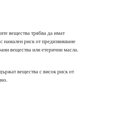
ите вещества трябва да имат
 с намален риск от предизвикване
рани вещества или етерични масла.
ържат вещества с висок риск от
лно.