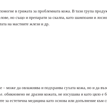
 помогне в грижата за проблемната кожа. В тази група проду
лове, но също и препарати за скалпа, като шампоани и лосио
ата на мастните жлези и др.
 – може да овлажнява и подхранва сухата кожа, но и да въз
т.е. обикновено не дразни кожата, не изсушава и като цяло е 
ите за естетична медицина като основа или допълнение към 