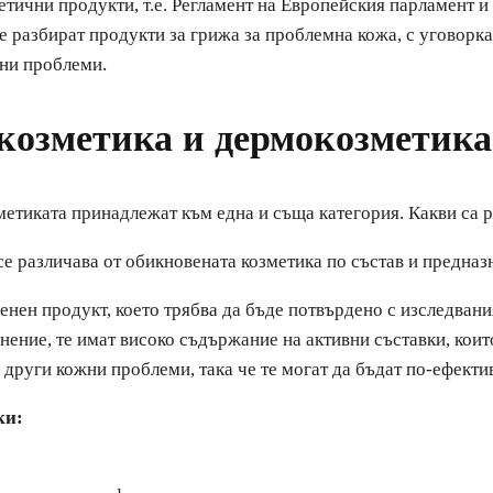
тични продукти, т.е. Регламент на Европейския парламент и
 разбират продукти за грижа за проблемна кожа, с уговорката
чни проблеми.
 козметика и дермокозметика
метиката принадлежат към една и съща категория. Какви са р
е различава от обикновената козметика по състав и предназн
енен продукт, което трябва да бъде потвърдено с изследвани
ение, те имат високо съдържание на активни съставки, които
 други кожни проблеми, така че те могат да бъдат по-ефекти
ки: