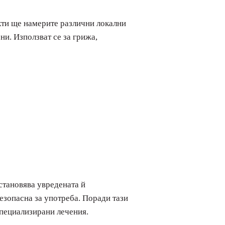
кти ще намерите различни локални
ни. Използват се за грижа,
становява увредената й
безопасна за употреба. Поради тази
специализирани лечения.