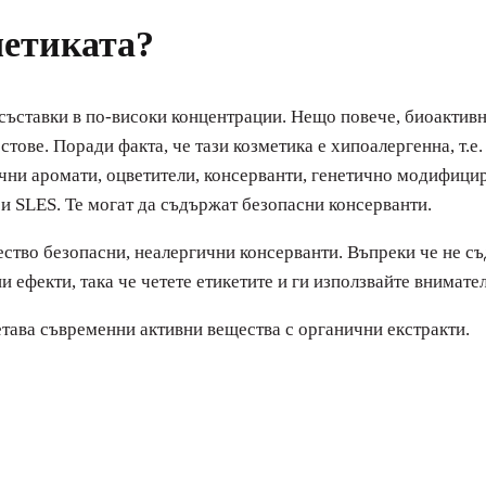
метиката?
ъставки в по-високи концентрации. Нещо повече, биоактивн
тове. Поради факта, че тази козметика е хипоалергенна, т.е.
ични аромати, оцветители, консерванти, генетично модифици
и SLES. Те могат да съдържат безопасни консерванти.
во безопасни, неалергични консерванти. Въпреки че не съд
и ефекти, така че четете етикетите и ги използвайте внимате
етава съвременни активни вещества с органични екстракти.