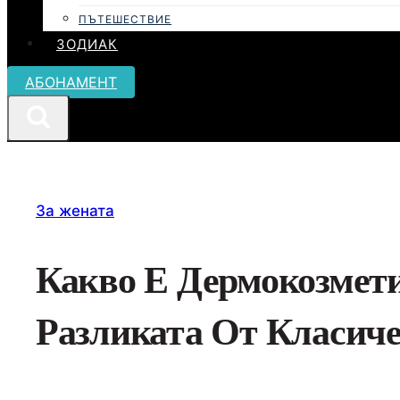
ПЪТЕШЕСТВИЕ
ЗОДИАК
АБОНАМЕНТ
За жената
Какво Е Дермокозмети
Разликата От Класиче