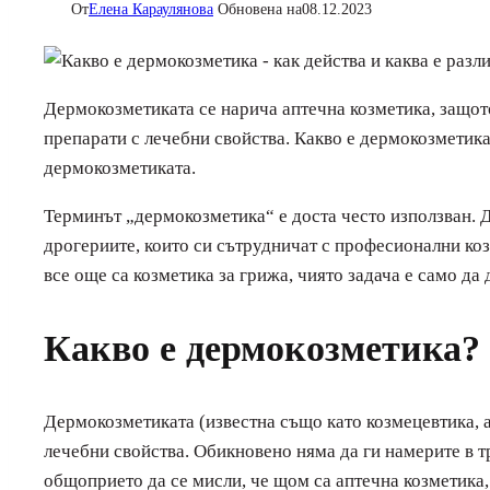
От
Елена Караулянова
Обновена на
08.12.2023
Дермокозметиката се нарича аптечна козметика, защото
препарати с лечебни свойства. Какво е дермокозметика?
дермокозметиката.
Терминът „дермокозметика“ е доста често използван. Д
дрогериите, които си сътрудничат с професионални коз
все още са козметика за грижа, чиято задача е само д
Какво е дермокозметика?
Дермокозметиката (известна също като козмецевтика, а
лечебни свойства. Обикновено няма да ги намерите в т
общоприето да се мисли, че щом са аптечна козметика,