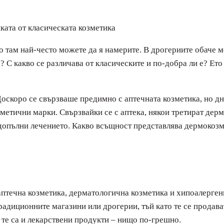
 там най-често можете да я намерите. В дрогериите обаче мо
 С какво се различава от класическите и по-добра ли е? Ето 
оскоро се свързваше предимно с аптечната козметика, но дн
метични марки. Свързвайки се с аптека, някои третират дерм
а допълни лечението. Какво всъщност представлява дермокоз
птечна козметика, дерматологична козметика и хипоалергенн
радиционните магазини или дрогерии, тъй като те се продава
 те са и лекарствени продукти – нищо по-грешно.