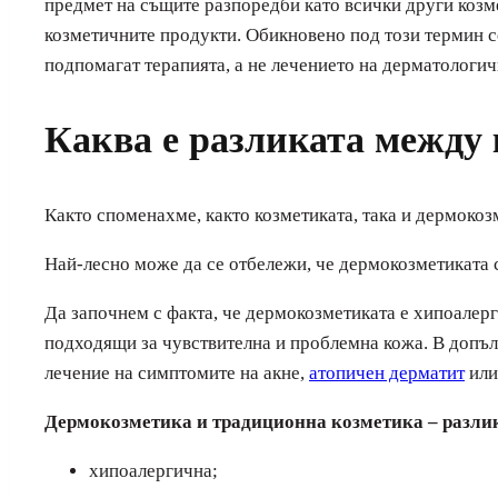
предмет на същите разпоредби като всички други козме
козметичните продукти. Обикновено под този термин се
подпомагат терапията, а не лечението на дерматологи
Каква е разликата между
Както споменахме, както козметиката, така и дермокоз
Най-лесно може да се отбележи, че дермокозметиката с
Да започнем с факта, че дермокозметиката е хипоалерг
подходящи за чувствителна и проблемна кожа. В допълн
лечение на симптомите на акне,
атопичен дерматит
или
Дермокозметика и традиционна козметика – разли
хипоалергична;