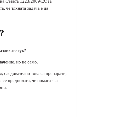
 на Съвета 1223/2009/EC за
, че тяхната задача е да
?
азликите тук?
ачение, но не само.
я; следователно това са препарати,
 се предполага, че помагат за
вни.