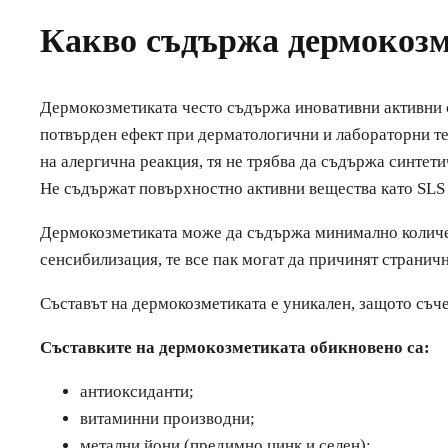
Какво съдържа дермокоз
Дермокозметиката често съдържа иновативни активни с
потвърден ефект при дерматологични и лабораторни тес
на алергична реакция, тя не трябва да съдържа синтет
Не съдържат повърхностно активни вещества като SLS 
Дермокозметиката може да съдържа минимално количест
сенсибилизация, те все пак могат да причинят страничн
Съставът на дермокозметиката е уникален, защото съч
Съставките на дермокозметиката обикновено са:
антиоксиданти;
витаминни производни;
метални йони (предимно цинк и селен);