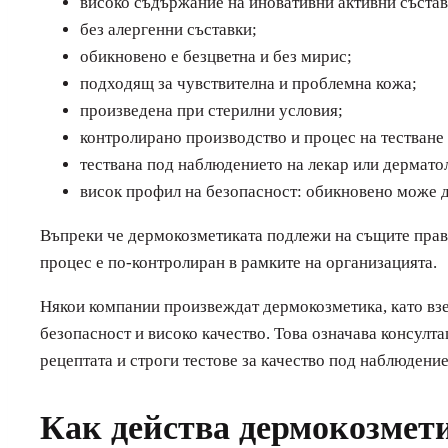
високо съдържание на иновативни активни състав
без алергенни съставки;
обикновено е безцветна и без мирис;
подходящ за чувствителна и проблемна кожа;
произведена при стерилни условия;
контролирано производство и процес на тестване 
тествана под наблюдението на лекар или дермато
висок профил на безопасност: обикновено може д
Въпреки че дермокозметиката подлежи на същите правн
процес е по-контролиран в рамките на организацията.
Някои компании произвеждат дермокозметика, като взем
безопасност и високо качество. Това означава консулт
рецептата и строги тестове за качество под наблюдение
Как действа дермокозмет