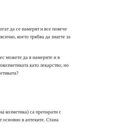
гат да се намерят и все повече
всичко, което трябва да знаете за
ес можете да я намерите и в
окозметиката като лекарство, но
метиката?
а козметика) са препарати с
т основно в аптеките. Стана