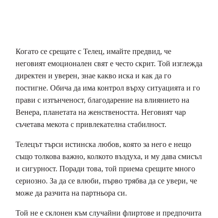
Когато се срещате с Телец, имайте предвид, че
неговият емоционален свят е често скрит. Той изглежда
директен и уверен, знае какво иска и как да го
постигне. Обича да има контрол върху ситуацията и го
прави с изтънченост, благодарение на влиянието на
Венера, планетата на женствеността. Неговият чар
съчетава мекота с привлекателна стабилност.
Телецът търси истинска любов, която за него е нещо
също толкова важно, колкото въздуха, и му дава смисъл
и сигурност. Поради това, той приема срещите много
сериозно. За да се влюби, първо трябва да се увери, че
може да разчита на партньора си.
Той не е склонен към случайни флиртове и предпочита