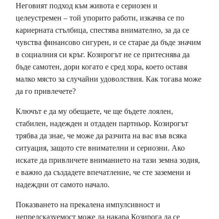
Неговият подход към живота е сериозен и
целеустремен – той упорито работи, изкачва се по
кариерната стълбица, спестява внимателно, за да се
чувства финансово сигурен, и се старае да бъде значим
в социалния си кръг. Козирогът не се притеснява да
бъде самотен, дори когато е сред хора, което оставя
малко място за случайни удоволствия. Как тогава може
да го привлечете?
Ключът е да му обещаете, че ще бъдете лоялен,
стабилен, надежден и отдаден партньор. Козирогът
трябва да знае, че може да разчита на вас във всяка
ситуация, защото сте внимателни и сериозни. Ако
искате да привличете вниманието на тази земна зодия,
е важно да създадете впечатление, че сте заземени и
надеждни от самото начало.
Показването на прекалена импулсивност и
непредсказуемост може да накара Козирога да се