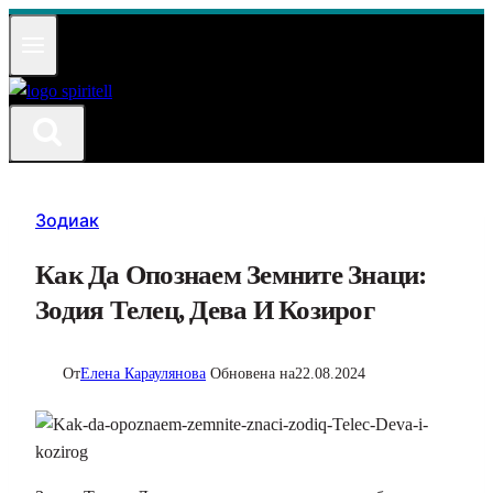
Към
съдържанието
Зодиак
Как Да Опознаем Земните Знаци:
Зодия Телец, Дева И Козирог
От
Елена Караулянова
Обновена на
22.08.2024