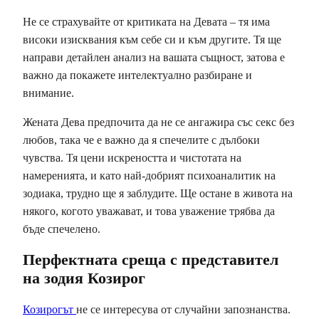
Не се страхувайте от критиката на Девата – тя има
високи изисквания към себе си и към другите. Тя ще
направи детайлен анализ на вашата същност, затова е
важно да покажете интелектуално разбиране и
внимание.
Жената Дева предпочита да не се ангажира със секс без
любов, така че е важно да я спечелите с дълбоки
чувства. Тя цени искреността и чистотата на
намеренията, и като най-добрият психоаналитик на
зодиака, трудно ще я заблудите. Ще остане в живота на
някого, когото уважават, и това уважение трябва да
бъде спечелено.
Перфектната среща с представител
на зодия Козирог
Козирогът
не се интересува от случайни запознанства.