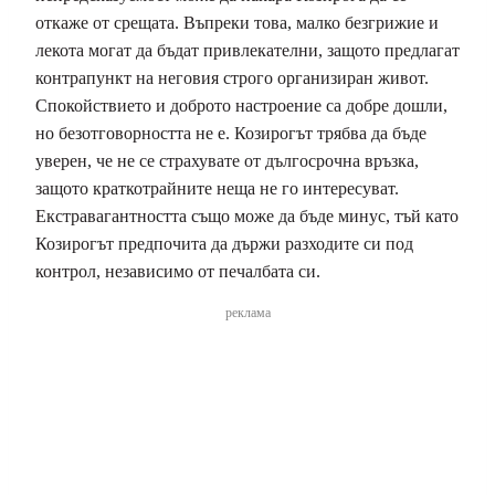
откаже от срещата. Въпреки това, малко безгрижие и
лекота могат да бъдат привлекателни, защото предлагат
контрапункт на неговия строго организиран живот.
Спокойствието и доброто настроение са добре дошли,
но безотговорността не е. Козирогът трябва да бъде
уверен, че не се страхувате от дългосрочна връзка,
защото краткотрайните неща не го интересуват.
Екстравагантността също може да бъде минус, тъй като
Козирогът предпочита да държи разходите си под
контрол, независимо от печалбата си.
реклама