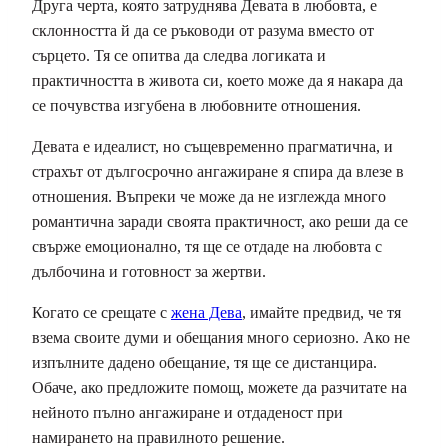
Друга черта, която затруднява Девата в любовта, е
склонността й да се ръководи от разума вместо от
сърцето. Тя се опитва да следва логиката и
практичността в живота си, което може да я накара да
се почувства изгубена в любовните отношения.
Девата е идеалист, но същевременно прагматична, и
страхът от дългосрочно ангажиране я спира да влезе в
отношения. Въпреки че може да не изглежда много
романтична заради своята практичност, ако реши да се
свърже емоционално, тя ще се отдаде на любовта с
дълбочина и готовност за жертви.
Когато се срещате с
жена Дева
, имайте предвид, че тя
взема своите думи и обещания много сериозно. Ако не
изпълните дадено обещание, тя ще се дистанцира.
Обаче, ако предложите помощ, можете да разчитате на
нейното пълно ангажиране и отдаденост при
намирането на правилното решение.