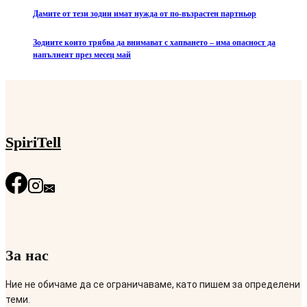
Дамите от тези зодии имат нужда от по-възрастен партньор
Зодиите които трябва да внимават с хапването – има опасност да
напълнеят през месец май
SpiriTell
За нас
Ние не обичаме да се ограничаваме, като пишем за определени
теми.