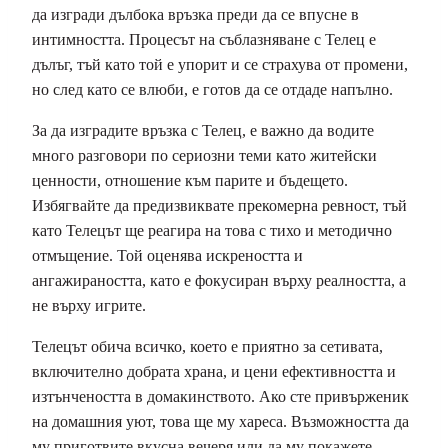
да изгради дълбока връзка преди да се впусне в
интимността. Процесът на съблазняване с Телец е
дълъг, тъй като той е упорит и се страхува от промени,
но след като се влюби, е готов да се отдаде напълно.
За да изградите връзка с Телец, е важно да водите
много разговори по сериозни теми като житейски
ценности, отношение към парите и бъдещето.
Избягвайте да предизвиквате прекомерна ревност, тъй
като Телецът ще реагира на това с тихо и методично
отмъщение. Той оценява искреността и
ангажираността, като е фокусиран върху реалността, а
не върху игрите.
Телецът обича всичко, което е приятно за сетивата,
включително добрата храна, и цени ефективността и
изтънчеността в домакинството. Ако сте привърженик
на домашния уют, това ще му хареса. Възможността да
му приготвите вкусна вечеря или да му покажете