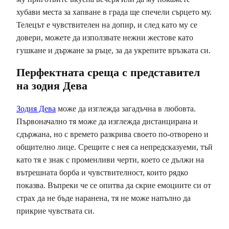
хубави места за хапване в града ще спечели сърцето му.
Телецът е чувствителен на допир, и след като му се
довери, можете да използвате нежни жестове като
гушкане и държане за ръце, за да укрепите връзката си.
Перфектната среща с представител
на зодия Дева
Зодия Дева
може да изглежда загадъчна в любовта.
Първоначално тя може да изглежда дистанцирана и
сдържана, но с времето разкрива своето по-отворено и
общително лице. Срещите с нея са непредсказуеми, тъй
като тя е знак с променливи черти, което се дължи на
вътрешната борба и чувствителност, които рядко
показва. Въпреки че се опитва да скрие емоциите си от
страх да не бъде наранена, тя не може напълно да
прикрие чувствата си.