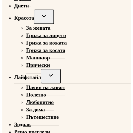
Диети
Toggle
Красота
child
За жената
menu
Грижа за лицето
Грижа за кожата
Грижа за косата
Маникюр
Прически
Toggle
Лайфстайл
child
Начин на живот
menu
Полезно
Любопитно
За дома
Пътешествие
Зодиак
Ревю прегледи