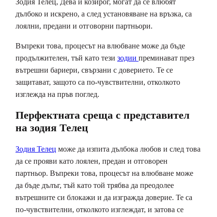
Зодия Телец, Дева и козирог, могат да се влюбят
дълбоко и искрено, а след установяване на връзка, са
лоялни, предани и отговорни партньори.
Въпреки това, процесът на влюбване може да бъде
продължителен, тъй като тези
зодии
преминават през
вътрешни бариери, свързани с доверието. Те се
защитават, защото са по-чувствителни, отколкото
изглежда на пръв поглед.
Перфектната среща с представител
на зодия
Телец
Зодия Телец
може да изпита дълбока любов и след това
да се прояви като лоялен, предан и отговорен
партньор. Въпреки това, процесът на влюбване може
да бъде дълъг, тъй като той трябва да преодолее
вътрешните си блокажи и да изгражда доверие. Те са
по-чувствителни, отколкото изглеждат, и затова се