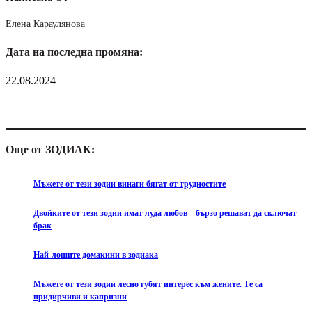
Елена Караулянова
Дата на последна промяна:
22.08.2024
Още от ЗОДИАК:
Мъжете от тези зодии винаги бягат от трудностите
Двойките от тези зодии имат луда любов – бързо решават да сключат
брак
Най-лошите домакини в зодиака
Мъжете от тези зодии лесно губят интерес към жените. Те са
придирчиви и капризни