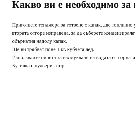
Какво ви е необходимо за
Пригответе тенджера за готвене с капак, две топлинно 
втората отгоре изправена, за да съберете кондензиралат
обърнатия надолу капак.
Ще ви трябват поне 1 кг. кубчета лед.
Използвайте пипета за изсмукване на водата от горната
Бутилка с пулверизатор.