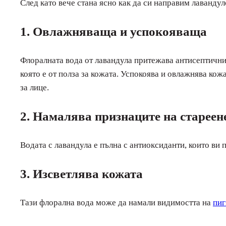
След като вече стана ясно как да си направим лавандуло
1. Овлажняваща и успокояваща
Флоралната вода от лавандула притежава антисептични
която е от полза за кожата. Успокоява и овлажнява кож
за лице.
2. Намалява признаците на стареен
Водата с лавандула е пълна с антиоксиданти, които ви
3. Изсветлява кожата
Тази флорална вода може да намали видимостта на
пиг