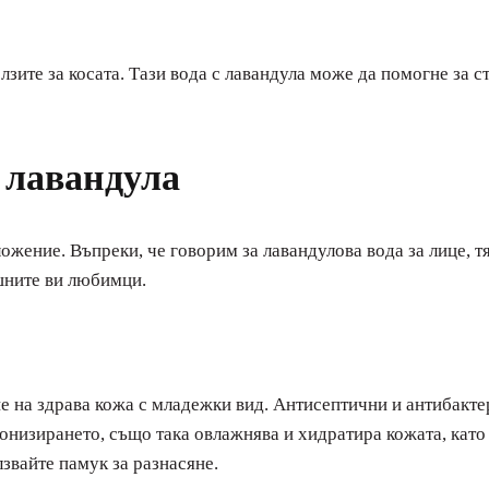
лзите за косата. Тази вода с лавандула може да помогне за 
т лавандула
ожение. Въпреки, че говорим за лавандулова вода за лице, 
ашните ви любимци.
не на здрава кожа с младежки вид. Антисептични и антибакт
тонизирането, също така овлажнява и хидратира кожата, кат
звайте памук за разнасяне.