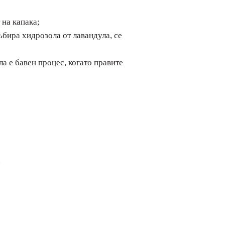
 на капака;
ъбира хидрозола от лавандула, се
а е бавен процес, когато правите
.