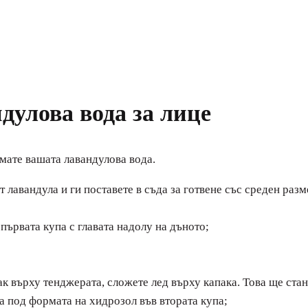
дулова вода за лице
мате вашата лавандулова вода.
лавандула и ги поставете в съда за готвене със среден разм
първата купа с главата надолу на дъното;
ак върху тенджерата, сложете лед върху капака. Това ще стан
да под формата на хидрозол във втората купа;