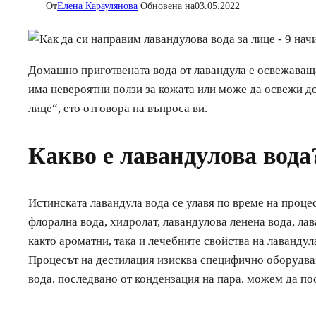
От
Елена Караулянова
Обновена на
03.05.2022
Домашно приготвената вода от лавандула е освежаваща
има невероятни ползи за кожата или може да освежи дом
лице“, ето отговора на въпроса ви.
Какво е лавандулова вода
Истинската лавандула вода се улавя по време на проце
флорална вода, хидролат, лавандулова ленена вода, ла
както ароматни, така и лечебните свойства на лавандул
Процесът на дестилация изисква специфично оборудване
вода, последвано от кондензация на пара, можем да по