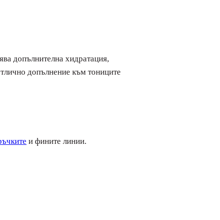
рява допълнителна хидратация,
 отлично допълнение към тониците
ръчките
и фините линии.