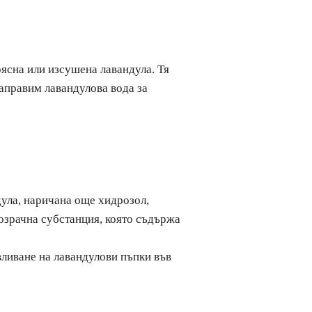
ясна или изсушена лавандула. Тя
направим лавандулова вода за
дула, наричана още хидрозол,
розрачна субстанция, която съдържа
вливане на лавандулови пъпки във