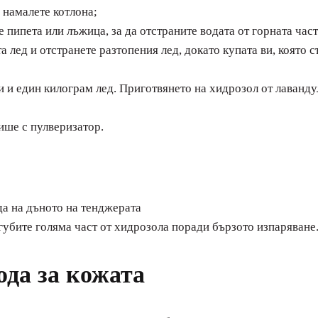
а намалете котлона;
 пипета или лъжица, за да отстраните водата от горната част
 лед и отстранете разтопения лед, докато купата ви, която с
 и един килограм лед. Приготвянето на хидрозол от лавандул
шише с пулверизатор.
да на дъното на тенджерата
агубите голяма част от хидрозола поради бързото изпаряване
ода за кожата