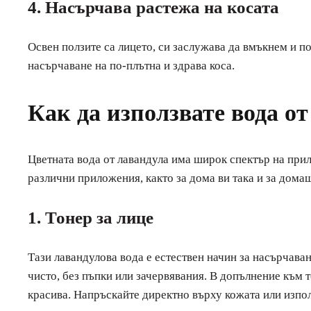
4. Насърчава растежа на косата
Освен ползите са лицето, си заслужава да вмъкнем и по
насърчаване на по-плътна и здрава коса.
Как да използвате вода о
Цветната вода от лавандула има широк спектър на прил
различни приложения, както за дома ви така и за дом
1. Тонер за лице
Тази лавандулова вода е естествен начин за насърчава
чисто, без пъпки или зачервявания. В допълнение към 
красива. Напръскайте директно върху кожата или изпол