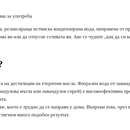
, релаксираща истинска кондензирана вода, направена от пр
а ви или да отпусне сетивата ви. Ако се чудите „как да си 
?
са на дестилация на етерични масла. Флорална вода от лаван
вандулова мъгла или лавандулов спрей) е високоефективна п
ата.
, което е трудно да се направи у дома. Въпреки това, чрез 
стигнем много подобен резултат.