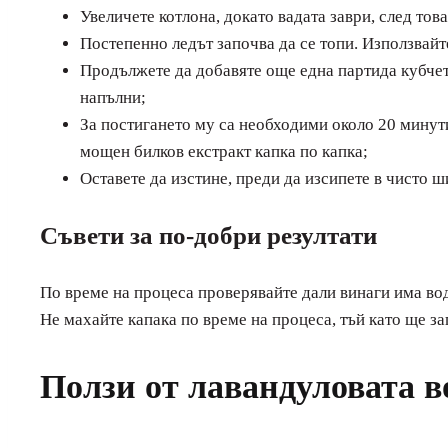
Увеличете котлона, докато вадата заври, след тов
Постепенно ледът започва да се топи. Използвайте
Продължете да добавяте още една партида кубчета
напълни;
За постигането му са необходими около 20 минути
мощен билков екстракт капка по капка;
Оставете да изстине, преди да изсипете в чисто 
Съвети за по-добри резултати
По време на процеса проверявайте дали винаги има во
Не махайте капака по време на процеса, тъй като ще з
Ползи от лавандуловата в