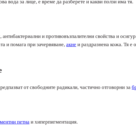
ва вода за лице, е време да разберете и какви ползи има тя.
, антибактериални и противовъзпалителни свойства и осигу
ата и помага при зачервяване,
акне
и раздразнена кожа. Тя е
е
 предпазват от свободните радикали, частично отговорни за
б
ментни петна
и хиперпигментация.