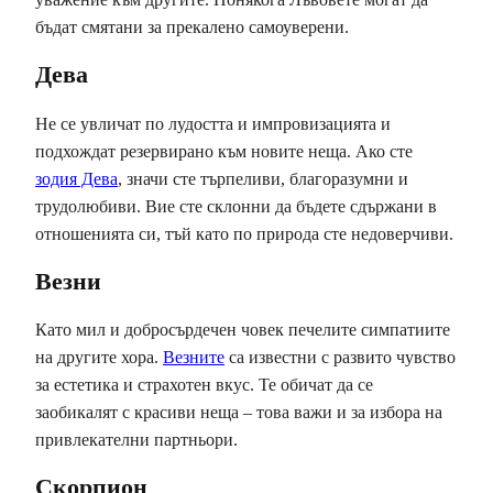
бъдат смятани за прекалено самоуверени.
Дева
Не се увличат по лудостта и импровизацията и
подхождат резервирано към новите неща. Ако сте
зодия Дева
, значи сте търпеливи, благоразумни и
трудолюбиви. Вие сте склонни да бъдете сдържани в
отношенията си, тъй като по природа сте недоверчиви.
Везни
Като мил и добросърдечен човек печелите симпатиите
на другите хора.
Везните
са известни с развито чувство
за естетика и страхотен вкус. Те обичат да се
заобикалят с красиви неща – това важи и за избора на
привлекателни партньори.
Скорпион