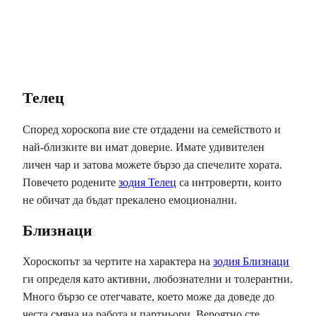
Телец
Според хороскопа вие сте отдадени на семейството и
най-близките ви имат доверие. Имате удивителен
личен чар и затова можете бързо да спечелите хората.
Повечето родените
зодия Телец
са интроверти, които
не обичат да бъдат прекалено емоционални.
Близнаци
Хороскопът за чертите на характера на
зодия Близнаци
ги определя като активни, любознателни и толерантни.
Много бързо се отегчавате, което може да доведе до
честа смяна на работа и партньори. Вероятно сте