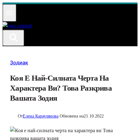
Към
съдържанието
Зодиак
Коя Е Най-Силната Черта На
Характера Ви? Това Разкрива
Вашата Зодия
От
Елена Караулянова
Обновена на
21.10.2022