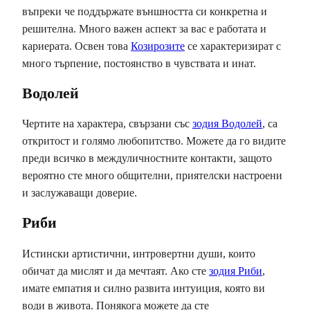
въпреки че поддържате външността си конкретна и
решителна. Много важен аспект за вас е работата и
кариерата. Освен това
Козирозите
се характеризират с
много търпение, постоянство в чувствата и инат.
Водолей
Чертите на характера, свързани със
зодия Водолей
, са
откритост и голямо любопитство. Можете да го видите
преди всичко в междуличностните контакти, защото
вероятно сте много общителни, приятелски настроени
и заслужаващи доверие.
Риби
Истински артистични, интровертни души, които
обичат да мислят и да мечтаят. Ако сте
зодия Риби
,
имате емпатия и силно развита интуиция, която ви
води в живота. Понякога можете да сте