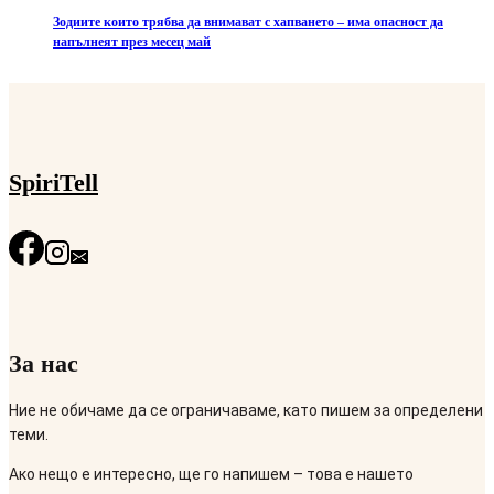
Зодиите които трябва да внимават с хапването – има опасност да
напълнеят през месец май
SpiriTell
За нас
Ние не обичаме да се ограничаваме, като пишем за определени
теми.
Ако нещо е интересно, ще го напишем – това е нашето