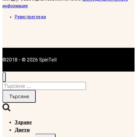
информация
.
Ревю прегледи
©2018 - © 2026 SpiriTell
Търсене
за:
Здраве
Диети