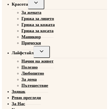
Toggle
Красота
child
За жената
menu
Грижа за лицето
Грижа за кожата
Грижа за косата
Маникюр
Прически
Toggle
Лайфстайл
child
Начин на живот
menu
Полезно
Любопитно
За дома
Пътешествие
Зодиак
Ревю прегледи
За Нас