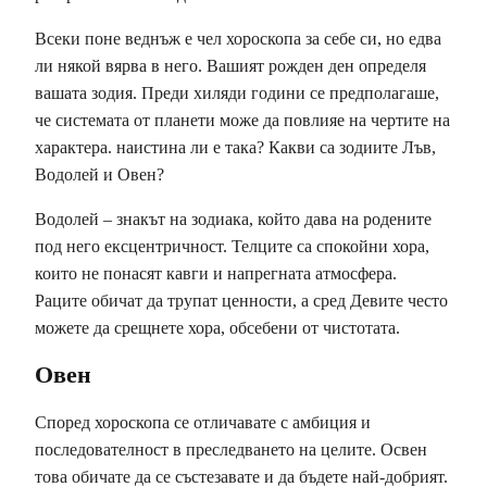
Всеки поне веднъж е чел хороскопа за себе си, но едва
ли някой вярва в него. Вашият рожден ден определя
вашата зодия. Преди хиляди години се предполагаше,
че системата от планети може да повлияе на чертите на
характера. наистина ли е така? Какви са зодиите Лъв,
Водолей и Овен?
Водолей – знакът на зодиака, който дава на родените
под него ексцентричност. Телците са спокойни хора,
които не понасят кавги и напрегната атмосфера.
Раците обичат да трупат ценности, а сред Девите често
можете да срещнете хора, обсебени от чистотата.
Овен
Според хороскопа се отличавате с амбиция и
последователност в преследването на целите. Освен
това обичате да се състезавате и да бъдете най-добрият.