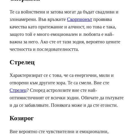
Те са войнствени и затова могат да бъдат свадливи и
злонамерени. Във връзките
Скорпионът
проявява
качества като притежание и алчност, но това е така,
защото той е много емоционален и любовта е най-
важна за него. Ако сте от тази зодия, вероятно цените
честността и последователността.
Стрелец
Характеризират се с това, че са енергични, мили и
отворени към другите хора. Те са смели. Вие сте
Стрелец
? Според астролозите вие ​​сте най-
оптимистичният от всички зодии. Обичате да пътувате
и да се забавлявате. Понякога може и да сте егоисти.
Козирог
Вие вероятно сте чувствителни и емоционални,