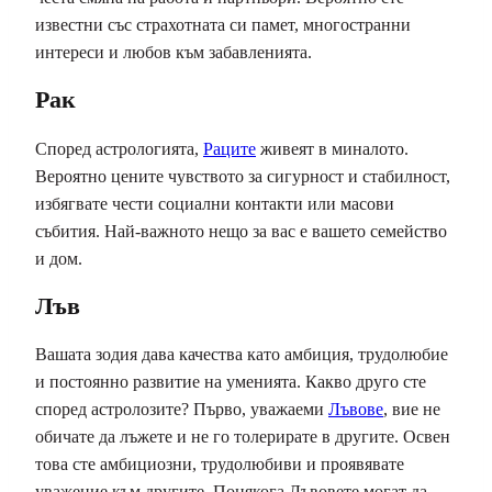
известни със страхотната си памет, многостранни
интереси и любов към забавленията.
Рак
Според астрологията,
Раците
живеят в миналото.
Вероятно цените чувството за сигурност и стабилност,
избягвате чести социални контакти или масови
събития. Най-важното нещо за вас е вашето семейство
и дом.
Лъв
Вашата зодия дава качества като амбиция, трудолюбие
и постоянно развитие на уменията. Какво друго сте
според астролозите? Първо, уважаеми
Лъвове
, вие не
обичате да лъжете и не го толерирате в другите. Освен
това сте амбициозни, трудолюбиви и проявявате
уважение към другите. Понякога Лъвовете могат да