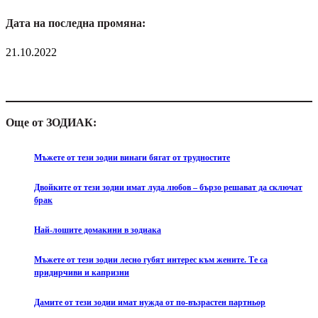
Дата на последна промяна:
21.10.2022
Още от ЗОДИАК:
Мъжете от тези зодии винаги бягат от трудностите
Двойките от тези зодии имат луда любов – бързо решават да сключат
брак
Най-лошите домакини в зодиака
Мъжете от тези зодии лесно губят интерес към жените. Те са
придирчиви и капризни
Дамите от тези зодии имат нужда от по-възрастен партньор