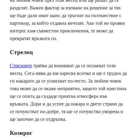
на любим човек през този месец или ще решат да се
разделят. Важен фактор за вземане на решение за тях
ще бъде дали имат шанс да тръгнат на пътешествие с
партньор, за който отдавна мечтаят. Ако той не прояви
интерес към съвместни приключения, те може да
прекратят връзката си.
Стрелец
Стрелците
трябва да внимават да се оплакват този
месец. Сега няма да им харесва всичко и ще е трудно да
ги накарате да се усмихват по-често. За любим човек
това може да се окаже неприятно, защото той наистина
ще се опита да създаде приятна атмосфера във
връзката. Дори и да успее да накара и двете страни да
се почувстват по-добре, тя ще се почувства уморена и
ще започне да се отдръпва.
Козирог