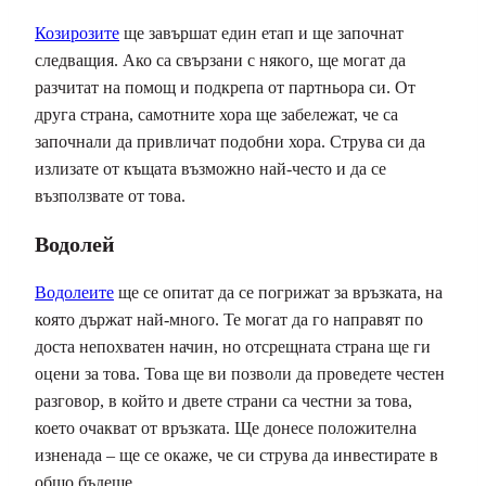
Козирозите
ще завършат един етап и ще започнат
следващия. Ако са свързани с някого, ще могат да
разчитат на помощ и подкрепа от партньора си. От
друга страна, самотните хора ще забележат, че са
започнали да привличат подобни хора. Струва си да
излизате от къщата възможно най-често и да се
възползвате от това.
Водолей
Водолеите
ще се опитат да се погрижат за връзката, на
която държат най-много. Те могат да го направят по
доста непохватен начин, но отсрещната страна ще ги
оцени за това. Това ще ви позволи да проведете честен
разговор, в който и двете страни са честни за това,
което очакват от връзката. Ще донесе положителна
изненада – ще се окаже, че си струва да инвестирате в
общо бъдеще.