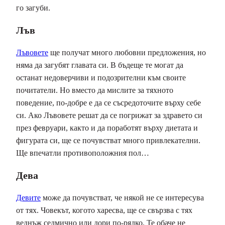
го загуби.
Лъв
Лъвовете
ще получат много любовни предложения, но
няма да загубят главата си. В бъдеще те могат да
останат недоверчиви и подозрителни към своите
почитатели. Но вместо да мислите за тяхното
поведение, по-добре е да се съсредоточите върху себе
си. Ако Лъвовете решат да се погрижат за здравето си
през февруари, както и да поработят върху диетата и
фигурата си, ще се почувстват много привлекателни.
Ще впечатли противоположния пол…
Дева
Девите
може да почувстват, че някой не се интересува
от тях. Човекът, когото харесва, ще се свързва с тях
веднъж седмично или дори по-рядко. Те обаче не