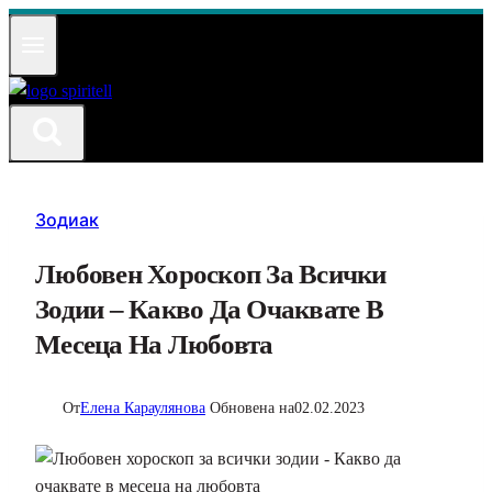
Към
съдържанието
Зодиак
Любовен Хороскоп За Всички
Зодии – Какво Да Очаквате В
Месеца На Любовта
От
Елена Караулянова
Обновена на
02.02.2023