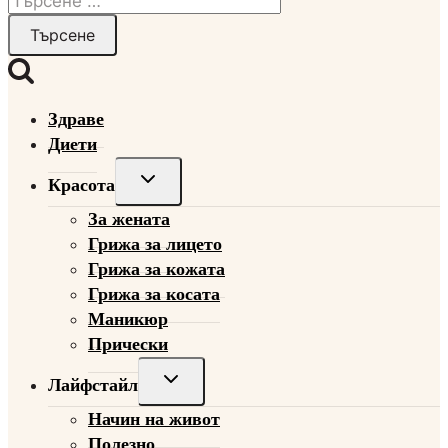
за:
Здраве
Диети
Toggle
Красота
child
За жената
menu
Грижа за лицето
Грижа за кожата
Грижа за косата
Маникюр
Прически
Toggle
Лайфстайл
child
Начин на живот
menu
Полезно