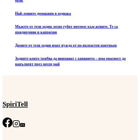
брак
Най-лошите домакини в зодиака
Мъжете от тези зодии лесно губят интерес към жените. Те са
придирчиви и капризни
Дамите от тези зодии имат нужда от по-възрастен партньор
Зодиите които трябва да внимават с хапването – има опасност да
напълнеят през месец май
SpiriTell