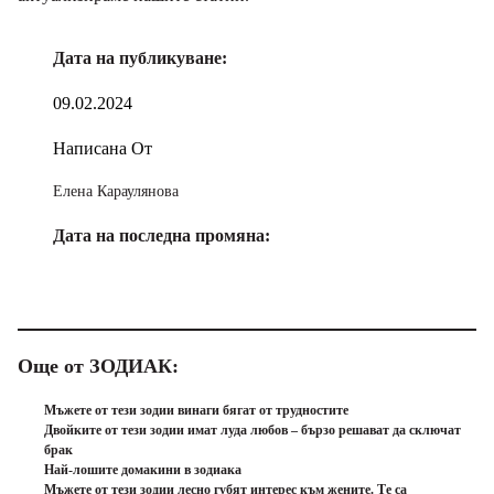
Дата на публикуване:
09.02.2024
Написана От
Елена Караулянова
Дата на последна промяна:
Още от ЗОДИАК:
Мъжете от тези зодии винаги бягат от трудностите
Двойките от тези зодии имат луда любов – бързо решават да сключат
брак
Най-лошите домакини в зодиака
Мъжете от тези зодии лесно губят интерес към жените. Те са