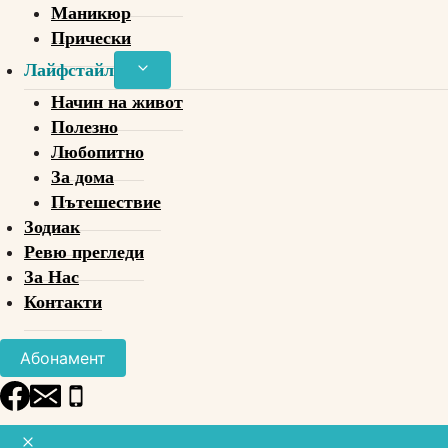
Маникюр
Прически
Toggle
Лайфстайл
child
Начин на живот
menu
Полезно
Любопитно
За дома
Пътешествие
Зодиак
Ревю прегледи
За Нас
Контакти
Абонамент