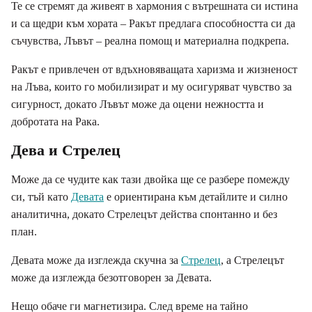
Те се стремят да живеят в хармония с вътрешната си истина
и са щедри към хората – Ракът предлага способността си да
съчувства, Лъвът – реална помощ и материална подкрепа.
Ракът е привлечен от вдъхновяващата харизма и жизненост
на Лъва, които го мобилизират и му осигуряват чувство за
сигурност, докато Лъвът може да оцени нежността и
добротата на Рака.
Дева и Стрелец
Може да се чудите как тази двойка ще се разбере помежду
си, тъй като
Девата
е ориентирана към детайлите и силно
аналитична, докато Стрелецът действа спонтанно и без
план.
Девата може да изглежда скучна за
Стрелец
, а Стрелецът
може да изглежда безотговорен за Девата.
Нещо обаче ги магнетизира. След време на тайно