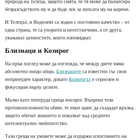
природа на Телеца, защото смята, че тя може да балансира
безразсъдството му и да бъде лек за липсата му на корени.
И Телецът, и Водолеят са зодии с постоянно качество – от
една страна, те са упорити и неотстъпчиви, а от друга,
уважават ценностите, които изповядват.
Близнаци и Козирог
На пръв поглед може да изглежда, че между двете няма
абсолютно нищо общо.
Близнаците
са известни със своя
непринуден характер, докато
Козирогът
е сериозен и
фокусиран върху целите.
Малко като пеперуда среща носорог. Въпреки тези
противоположности обаче, те имат шанс да създадат връзка,
защото обичат знанието и показват над средното
интелектуално любопитство.
Тази среща на умовете може да издържи изпитанието на