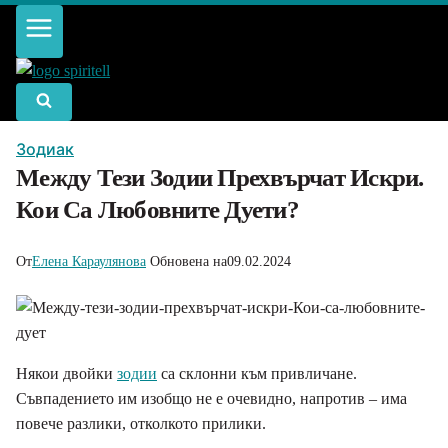
Към
съдържанието
Зодиак
Между Тези Зодии Прехвърчат Искри.
Кои Са Любовните Дуети?
От
Елена Караулянова
Обновена на
09.02.2024
Някои двойки
зодии
са склонни към привличане.
Съвпадението им изобщо не е очевидно, напротив – има
повече разлики, отколкото прилики.