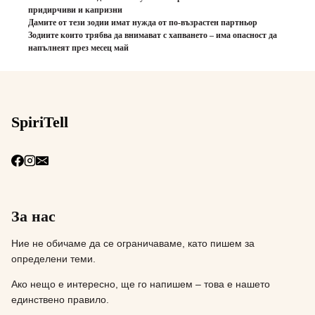
придирчиви и капризни
Дамите от тези зодии имат нужда от по-възрастен партньор
Зодиите които трябва да внимават с хапването – има опасност да
напълнеят през месец май
SpiriTell
За нас
Ние не обичаме да се ограничаваме, като пишем за
определени теми.
Ако нещо е интересно, ще го напишем – това е нашето
единствено правило.