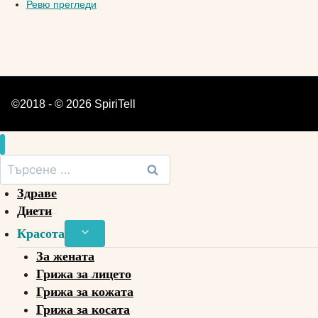
Ревю прегледи
©2018 - © 2026 SpiriTell
Търсене
за:
Здраве
Диети
Toggle
Красота
child
За жената
menu
Грижа за лицето
Грижа за кожата
Грижа за косата