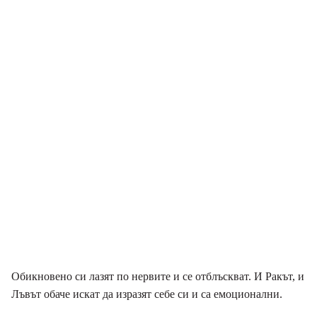
Обикновено си лазят по нервите и се отблъскват. И Ракът, и
Лъвът обаче искат да изразят себе си и са емоционални.