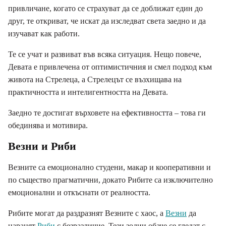
привличане, когато се страхуват да се доближат един до
друг, те откриват, че искат да изследват света заедно и да
изучават как работи.
Те се учат и развиват във всяка ситуация. Нещо повече,
Девата е привлечена от оптимистичния и смел подход към
живота на Стрелеца, а Стрелецът се възхищава на
практичността и интелигентността на Девата.
Заедно те достигат върховете на ефективността – това ги
обединява и мотивира.
Везни и Риби
Везните са емоционално студени, макар и кооперативни и
по същество прагматични, докато Рибите са изключително
емоционални и откъснати от реалността.
Рибите могат да раздразнят Везните с хаос, а
Везни
да
наранят
Риби
с безразличие. Тези зодии обаче се гледат с