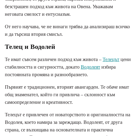
безстрашен подход към живота на Овена. Уважавам
неговата смелост и ентусиазъм.
От него научава, че не винаги трябва да анализираш всичко
и да търсиш втория смисъл.
Телец и Водолей
Те имат съвсем различен подход към живота –
Телецът
цени
стабилността и сигурността, докато
Водолеят
избира
постоянната промяна и разнообразието.
Първият е традиционен, вторият авангарден. Те обаче имат
общ знаменател, който ги привлича – склонност към
самоопределение и креативност.
Телецът е привлечен от новаторството и оригиналността на
Водолея, което намира за зареждащо. Водолеят, от друга
страна, се възхищава на основателната и практична