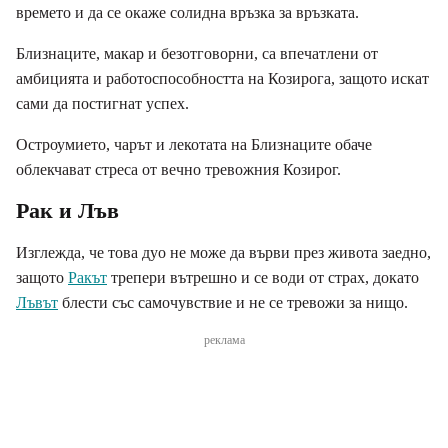
времето и да се окаже солидна връзка за връзката.
Близнаците, макар и безотговорни, са впечатлени от
амбицията и работоспособността на Козирога, защото искат
сами да постигнат успех.
Остроумието, чарът и лекотата на Близнаците обаче
облекчават стреса от вечно тревожния Козирог.
Рак и Лъв
Изглежда, че това дуо не може да върви през живота заедно,
защото
Ракът
трепери вътрешно и се води от страх, докато
Лъвът
блести със самочувствие и не се тревожи за нищо.
реклама