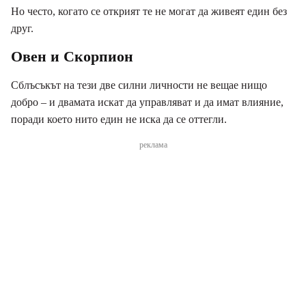
Но често, когато се открият те не могат да живеят един без
друг.
Овен и Скорпион
Сблъсъкът на тези две силни личности не вещае нищо
добро – и двамата искат да управляват и да имат влияние,
поради което нито един не иска да се оттегли.
реклама