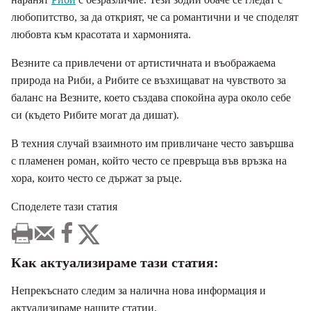
любопитство, за да открият, че са романтични и че споделят
любовта към красотата и хармонията.
Везните са привлечени от артистичната и въображаема
природа на Риби, а Рибите се възхищават на чувството за
баланс на Везните, което създава спокойна аура около себе
си (където Рибите могат да дишат).
В техния случай взаимното им привличане често завършва
с пламенен роман, който често се превръща във връзка на
хора, които често се държат за ръце.
Споделете тази статия
Как актуализираме тази статия:
Непрекъснато следим за налична нова информация и
актуализираме нашите статии.