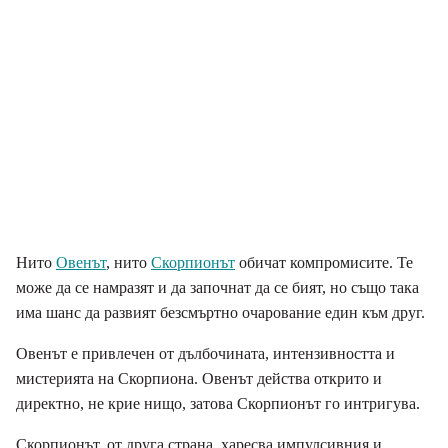
Нито
Овенът
, нито
Скорпионът
обичат компромисите. Те
може да се намразят и да започнат да се бият, но също така
има шанс да развият безсмъртно очарование един към друг.
Овенът е привлечен от дълбочината, интензивността и
мистерията на Скорпиона. Овенът действа открито и
директно, не крие нищо, затова Скорпионът го интригува.
Скорпионът, от друга страна, харесва импулсивния и