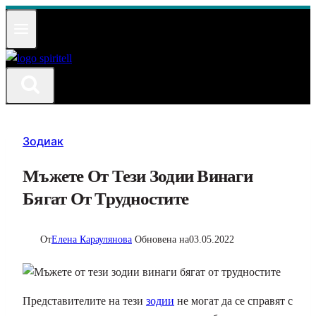
Към
съдържанието
Зодиак
Мъжете От Тези Зодии Винаги
Бягат От Трудностите
От
Елена Караулянова
Обновена на
03.05.2022
Представителите на тези
зодии
не могат да се справят с