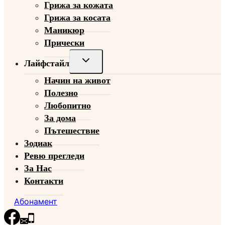
Грижа за кожата
Грижа за косата
Маникюр
Прически
Toggle
Лайфстайл
child
Начин на живот
menu
Полезно
Любопитно
За дома
Пътешествие
Зодиак
Ревю прегледи
За Нас
Контакти
Абонамент