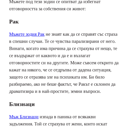
Мъжете под тези зодии се опитват да избегнат
отговорността за собствения си живот:
Рак
Мъжете зодия Рак
не знаят как да се справят със страха
в спешни случаи. Те се чувства парализирани от него.
Винаги, когато има причина да се страхува от нещо, те
се въздържат от каквото и да е и възлагат
отговорностите си на другите. Може съвсем открито да
кажат на някого, че се отдръпва от дадена ситуация,
защото се отразява зле на психиката им. Би било
разбираемо, ако не беше фактът, че Ракът е склонен да
драматизира и в най-простите, земни въпроси.
Близнаци
Мъж Близнаци
изпада в паника от всякакви
задължения. Той се страхува от жени, които искат