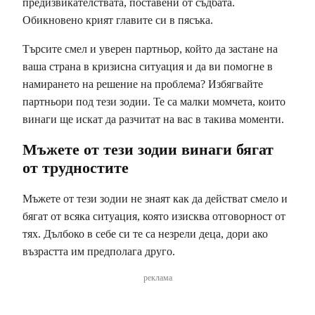
предизвикателствата, поставени от съдбата.
Обикновено крият главите си в пясъка.
Търсите смел и уверен партньор, който да застане на
ваша страна в кризисна ситуация и да ви помогне в
намирането на решение на проблема? Избягвайте
партньори под тези зодии. Те са малки момчета, които
винаги ще искат да разчитат на вас в такива моменти.
Мъжете от тези зодии винаги бягат
от трудностите
Мъжете от тези зодии не знаят как да действат смело и
бягат от всяка ситуация, която изисква отговорност от
тях. Дълбоко в себе си те са незрели деца, дори ако
възрастта им предполага друго.
реклама