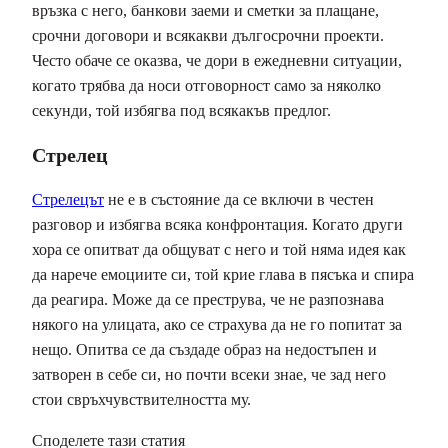
връзка с него, банкови заеми и сметки за плащане,
срочни договори и всякакви дългосрочни проекти.
Често обаче се оказва, че дори в ежедневни ситуации,
когато трябва да носи отговорност само за няколко
секунди, той избягва под всякакъв предлог.
Стрелец
Стрелецът
не е в състояние да се включи в честен
разговор и избягва всяка конфронтация. Когато други
хора се опитват да общуват с него и той няма идея как
да нарече емоциите си, той крие глава в пясъка и спира
да реагира. Може да се преструва, че не разпознава
някого на улицата, ако се страхува да не го попитат за
нещо. Опитва се да създаде образ на недостъпен и
затворен в себе си, но почти всеки знае, че зад него
стои свръхчувствителността му.
Споделете тази статия