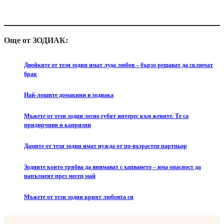
Още от ЗОДИАК:
Двойките от тези зодии имат луда любов – бързо решават да сключат
брак
Най-лошите домакини в зодиака
Мъжете от тези зодии лесно губят интерес към жените. Те са
придирчиви и капризни
Дамите от тези зодии имат нужда от по-възрастен партньор
Зодиите които трябва да внимават с хапването – има опасност да
напълнеят през месец май
Мъжете от тези зодии крият любовта си