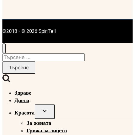
©2018 - © 2026 SpiriTell
Търсене
за:
Здраве
Диети
Toggle
Красота
child
За жената
menu
Грижа за лицето