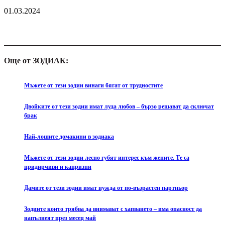
01.03.2024
Още от ЗОДИАК:
Мъжете от тези зодии винаги бягат от трудностите
Двойките от тези зодии имат луда любов – бързо решават да сключат
брак
Най-лошите домакини в зодиака
Мъжете от тези зодии лесно губят интерес към жените. Те са
придирчиви и капризни
Дамите от тези зодии имат нужда от по-възрастен партньор
Зодиите които трябва да внимават с хапването – има опасност да
напълнеят през месец май