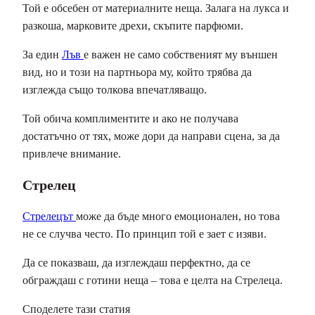
Той е обсебен от материалните неща. Залага на лукса и
разкоша, марковите дрехи, скъпите парфюми.
За един
Лъв
е важен не само собственият му външен
вид, но и този на партньора му, който трябва да
изглежда също толкова впечатляващо.
Той обича комплиментите и ако не получава
достатъчно от тях, може дори да направи сцена, за да
привлече внимание.
Стрелец
Стрелецът
може да бъде много емоционален, но това
не се случва често. По принцип той е зает с изяви.
Да се ​​показваш, да изглеждаш перфектно, да се
обграждаш с готини неща – това е целта на Стрелеца.
Споделете тази статия