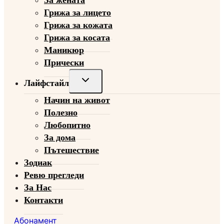
menu
Грижа за лицето
Грижа за кожата
Грижа за косата
Маникюр
Прически
Toggle
Лайфстайл
child
Начин на живот
menu
Полезно
Любопитно
За дома
Пътешествие
Зодиак
Ревю прегледи
За Нас
Контакти
Абонамент