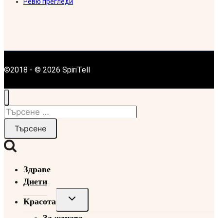
Ревю прегледи
©2018 - © 2026 SpiriTell
Търсене
за:
Здраве
Диети
Toggle
Красота
child
За жената