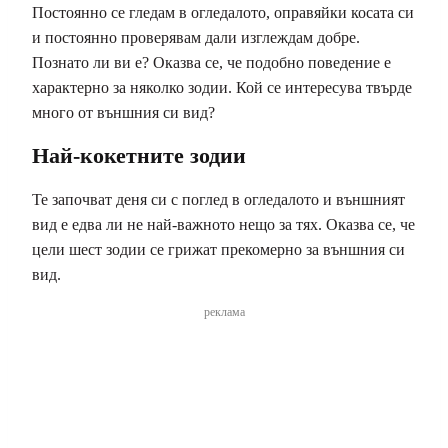
Постоянно се гледам в огледалото, оправяйки косата си
и постоянно проверявам дали изглеждам добре.
Познато ли ви е? Оказва се, че подобно поведение е
характерно за няколко зодии. Кой се интересува твърде
много от външния си вид?
Най-кокетните зодии
Те започват деня си с поглед в огледалото и външният
вид е едва ли не най-важното нещо за тях. Оказва се, че
цели шест зодии се грижат прекомерно за външния си
вид.
реклама