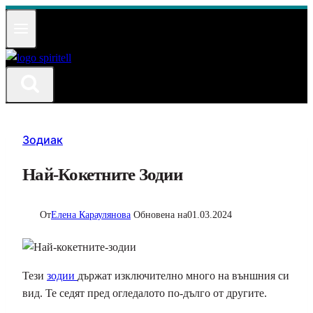
Към
съдържанието
Зодиак
Най-Кокетните Зодии
От
Елена Караулянова
Обновена на
01.03.2024
Тези
зодии
държат изключително много на външния си
вид. Те седят пред огледалото по-дълго от другите.