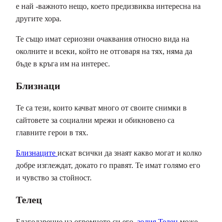
е най -важното нещо, което предизвиква интересна на
другите хора.
Те също имат сериозни очаквания относно вида на
околните и всеки, който не отговаря на тях, няма да
бъде в кръга им на интерес.
Близнаци
Те са тези, които качват много от своите снимки в
сайтовете за социални мрежи и обикновено са
главните герои в тях.
Близнаците
искат всички да знаят какво могат и колко
добре изглеждат, докато го правят. Те имат голямо его
и чувство за стойност.
Телец
Благодарение на огромното си его,
зодия Телец
може