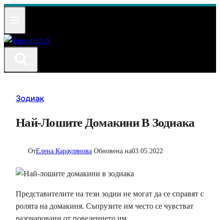
Към
съдържанието
Зодиак
Най-Лошите Домакини В Зодиака
От
Елена Караулянова
Обновена на
03.05.2022
Представителите на тези зодии не могат да се справят с
ролята на домакиня. Съпрузите им често се чувстват
разочаровани от поведението им.