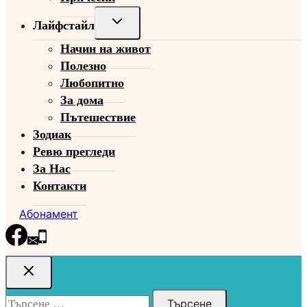
Toggle
Лайфстайл
child
Начин на живот
menu
Полезно
Любопитно
За дома
Пътешествие
Зодиак
Ревю прегледи
За Нас
Контакти
Абонамент
Търсене