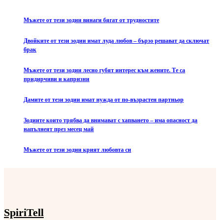
Мъжете от тези зодии винаги бягат от трудностите
Двойките от тези зодии имат луда любов – бързо решават да сключат
брак
Мъжете от тези зодии лесно губят интерес към жените. Те са
придирчиви и капризни
Дамите от тези зодии имат нужда от по-възрастен партньор
Зодиите които трябва да внимават с хапването – има опасност да
напълнеят през месец май
Мъжете от тези зодии крият любовта си
SpiriTell