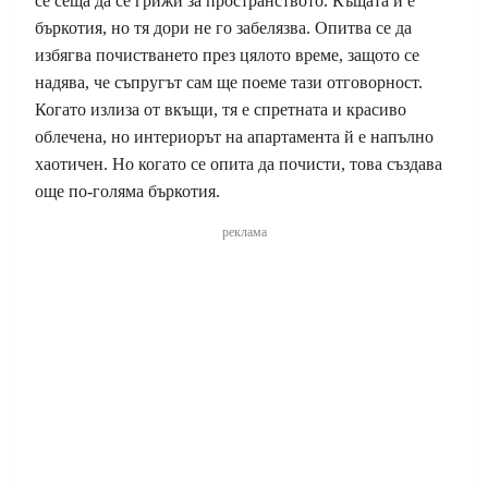
се сеща да се грижи за пространството. Къщата й е
бъркотия, но тя дори не го забелязва. Опитва се да
избягва почистването през цялото време, защото се
надява, че съпругът сам ще поеме тази отговорност.
Когато излиза от вкъщи, тя е спретната и красиво
облечена, но интериорът на апартамента й е напълно
хаотичен. Но когато се опита да почисти, това създава
още по-голяма бъркотия.
реклама