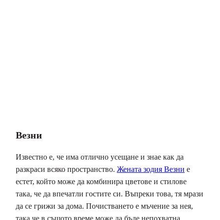
Везни
Известно е, че има отлично усещане и знае как да
разкраси всяко пространство.
Жената зодия Везни
е
естет, който може да комбинира цветове и стилове
така, че да впечатли гостите си. Въпреки това, тя мрази
да се грижи за дома. Почистването е мъчение за нея,
така че в същото време може да бъде непохватна.