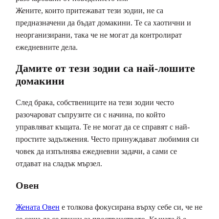
Жените, които притежават тези зодии, не са
предназначени да бъдат домакини. Те са хаотични и
неорганизирани, така че не могат да контролират
ежедневните дела.
Дамите от тези зодии са най-лошите
домакини
След брака, собствениците на тези зодии често
разочароват съпрузите си с начина, по който
управляват къщата. Те не могат да се справят с най-
простите задължения. Често принуждават любимия си
човек да изпълнява ежедневни задачи, а сами се
отдават на сладък мързел.
Овен
Жената Овен
е толкова фокусирана върху себе си, че не