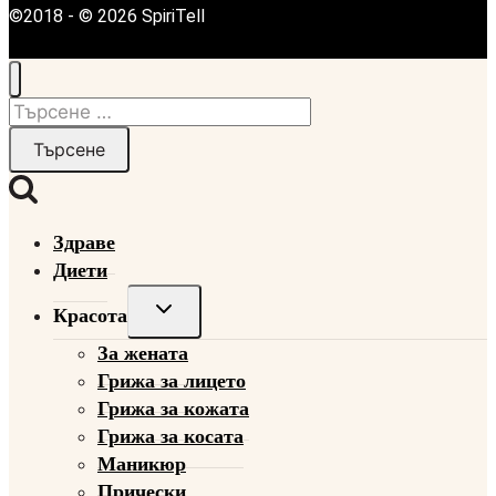
©2018 - © 2026 SpiriTell
Търсене
за:
Здраве
Диети
Toggle
Красота
child
За жената
menu
Грижа за лицето
Грижа за кожата
Грижа за косата
Маникюр
Прически