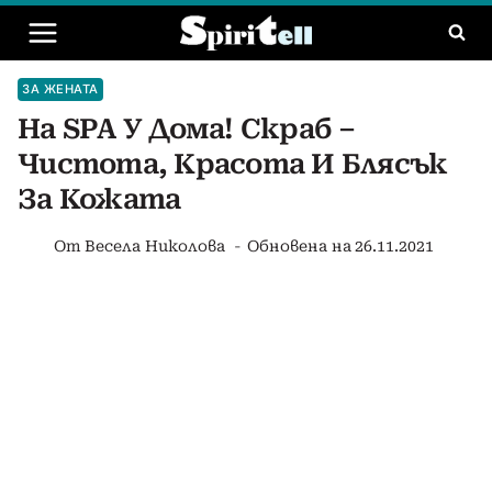
Към
съдържанието
ЗА ЖЕНАТА
На SPA У Дома! Скраб –
Чистота, Красота И Блясък
За Кожата
От
Весела Николова
Обновена на
26.11.2021