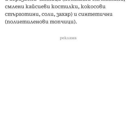
смлени кайсиеви костилки, кокосови
стърготини, соли, захар) и синтетични
(полиетиленови топчици).
реклама