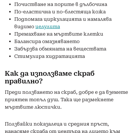
Почистване на порите в дълбочина
По-еластична и по-блестяща кожа
Подпомага циркулацията и намалява
видимо
целулита
Премахване на мъртвите клетки
Балансира омазняването
Забързва обмяната на веществата
Стимулира хидратацията
Как да използваме скраб
правилно?
Преди ползването на скраб, добре е да вземете
приятен топъл душ. Така ще размекнете
мъртвите люспички.
Ползвайки показалеца и средния пръст,
нанасяме скраба от центъра на лицето към