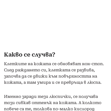
Какво се случва?
Клетките на кожата се обновяват нон-стоп.
След раждането си, клетката се развива,
започва да се движи към повърхността на
кожата, а там умира и се превръща в люспа.
Именно заради тези люспички, се получава
този сивкав оттенък на кожата. А колкото
повече са те, толкова по-малко кислород