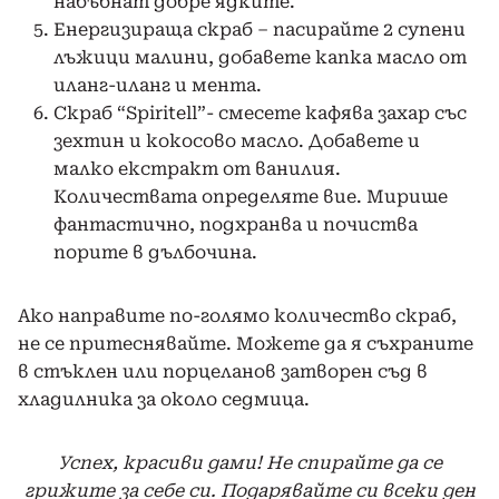
набъбнат добре ядките.
Енергизираща скраб – пасирайте 2 супени
лъжици малини, добавете капка масло от
иланг-иланг и мента.
Скраб “Spiritell”- смесете кафява захар със
зехтин и кокосово масло. Добавете и
малко екстракт от ванилия.
Количествата определяте вие. Мирише
фантастично, подхранва и почиства
порите в дълбочина.
Ако направите по-голямо количество скраб,
не се притеснявайте. Можете да я съхраните
в стъклен или порцеланов затворен съд в
хладилника за около седмица.
Успех, красиви дами! Не спирайте да се
грижите за себе си. Подарявайте си всеки ден