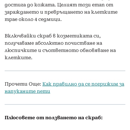
достига до кожата. Целият този етап от
зараждането и превръщането на клетките
трае около 4 седмици.
Включвайки скраб в козметиката си,
получаваме абсолютно почистване на
люспичките и съответното обновяване на
клетките.
Прочети Още:
Как правилно да се погрижим за
напуканите пети
Плюсовете от ползването на скраб: