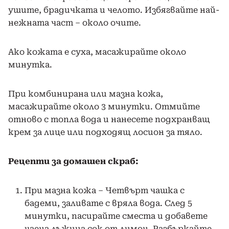
ушите, брадичката и челото. Избягвайте най-
нежната част – около очите.
Ако кожата е суха, масажирайте около
минутка.
При комбинирана или мазна кожа,
масажирайте около 3 минутки. Отмийте
отново с топла вода и нанесете подхранващ
крем за лице или подходящ лосион за тяло.
Рецепти за домашен скраб:
При мазна кожа – Четвърт чашка с
бадеми, заливате с вряла вода. След 5
минутки, пасирайте сместа и добавете
чаена лъжица сок от лимон. Разбъркайте