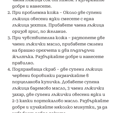
добре и нанесете.
При проблемна кожа – Около две супени
лъжици овесени ядки смесете с една
лъжица зехтин. Прибавете чаена лъжица
оризов грис, по желание.
При чувствителна кожа – разтопете две
чаени лъжички масло, прибавете смлени
на брашно орехчета и два пъдпъдъчи
жълтъка. Разбъркайте добре и нанесете
правилно.
Подхранваща скраб – две супени лъжици
червени боровинки размачкайте в
порцеланова купичка. Добавете супена
лъжица бадемово масло, 3 чаени лъжички
захар, две супени лъжички овесени ядки и
2-3 капки портокалово масло. Разбъркайте
добре и изчакайте няколко минутки, за да