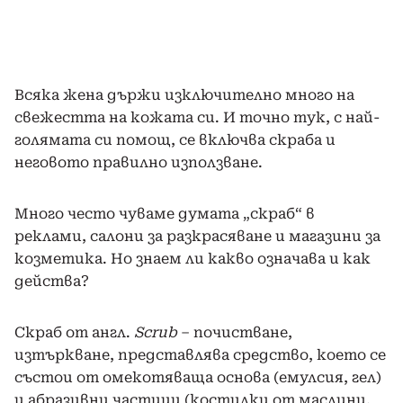
Всяка жена държи изключително много на
свежестта на кожата си. И точно тук, с най-
голямата си помощ, се включва скраба и
неговото правилно използване.
Много често чуваме думата „скраб“ в
реклами, салони за разкрасяване и магазини за
козметика. Но знаем ли какво означава и как
действа?
Скраб от англ.
Scrub
– почистване,
изтъркване, представлява средство, което се
състои от омекотяваща основа (емулсия, гел)
и абразивни частици (костилки от маслини,