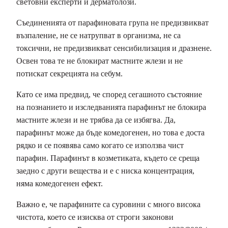
световни експерти и дерматолози.
Съединенията от парафиновата група не предизвикват
възпаление, не се натрупват в организма, не са
токсични, не предизвикват сенсибилизация и дразнене.
Освен това те не блокират мастните жлези и не
потискат секрецията на себум.
Като се има предвид, че според сегашното състояние
на познанието и изследванията парафинът не блокира
мастните жлези и не трябва да се избягва. Да,
парафинът може да бъде комедогенен, но това е доста
рядко и се появява само когато се използва чист
парафин. Парафинът в козметиката, където се среща
заедно с други вещества и е с ниска концентрация,
няма комедогенен ефект.
Важно е, че парафините са суровини с много висока
чистота, което се изисква от строги законови