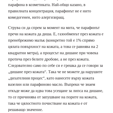
парафина в козметиката. Най-общо казано, в
правилната концентрация, парафинът не е нито
комедогенен, нито алергизиращ.
Струва си да спрем за момент на мита, че парафинът
пречи на кожата да диша. Е, газообменът през кожата е
пренебрежимо малък (конкретно той е 1% спрямо
цялата повърхност на кожата, а това се равнява на 2
квадратни метра), а процесът на дишане при човека
протича през белите дробове, а не през кожата.
Следователно само по себе си е грешка да се говори за
„дишане през кожата“. Така че не можете да нарушите
„дихателния процес“, като нанесете върху кожата
вазелин или парафиново масло. Въпреки че знаем
откъде може да идва това усещане за липса на дишане,
то се причинява от запушване на порите на кожата,
така че цялостното почистване на кожата е от
решаващо значение.