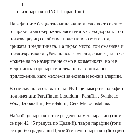
)
изопарафин (INCI: Isoparaffin )
Парафинът е безцветно минерално масло, което е смес
от прави, дълговерижни, наситени въглеводороди. Той
показва редица свойства, полезни в козметиката,
грижата и медицината. На първо място, той омазнява и
предотвратява загубата на влага от епидермиса, така че
можете да го намерите не само в козметиката, но и в
медицински препарати и лекарства за локално
приложение, като мехлеми за екзема и кожни алергии.
В списъка на съставките на INCI ще намерите парафин
под имената: Paraffinum Liquidum , Paraffin , Synthetic
Wax , Isoparaffin , Petrolatum , Cera Microcristallina.
Най-общо парафинът се разделя на мек парафин (топи
се при 42-45 градуса по Целзий), твърд парафин (топи
се при 60 градуса по Целзий) и течен парафин (без цвят