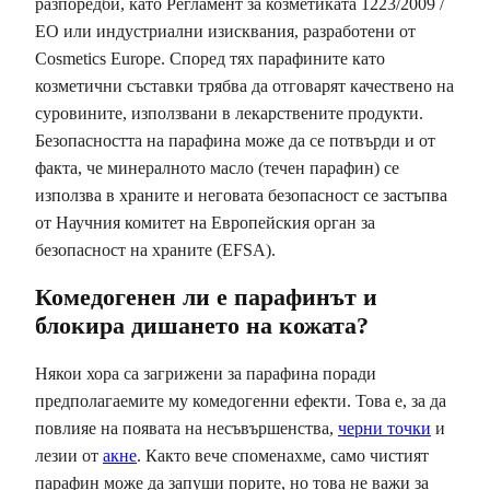
разпоредби, като Регламент за козметиката 1223/2009 /
ЕО или индустриални изисквания, разработени от
Cosmetics Europe. Според тях парафините като
козметични съставки трябва да отговарят качествено на
суровините, използвани в лекарствените продукти.
Безопасността на парафина може да се потвърди и от
факта, че минералното масло (течен парафин) се
използва в храните и неговата безопасност се застъпва
от Научния комитет на Европейския орган за
безопасност на храните (EFSA).
Комедогенен ли е парафинът и
блокира дишането на кожата?
Някои хора са загрижени за парафина поради
предполагаемите му комедогенни ефекти. Това е, за да
повлияе на появата на несъвършенства,
черни точки
и
лезии от
акне
. Както вече споменахме, само чистият
парафин може да запуши порите, но това не важи за