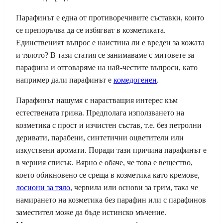
Парафинът е една от противоречивите съставки, които
се препоръчва да се избягват в козметиката.
Единственият въпрос е наистина ли е вреден за кожата
и тялото? В тази статия се занимаваме с митовете за
парафина и отговаряме на най-честите въпроси, като
например дали парафинът е
комедогенен
.
Парафинът нашумя с нарастващия интерес към
естествената грижа. Предполага използването на
козметика с прост и изчистен състав, т.е. без петролни
деривати, парабени, синтетични оцветители или
изкуствени аромати. Поради тази причина парафинът е
в черния списък. Вярно е обаче, че това е вещество,
което обикновено се среща в козметика като кремове,
лосиони за тяло
, червила или основи за грим, така че
намирането на козметика без парафин или с парафинов
заместител може да бъде истинско мъчение.