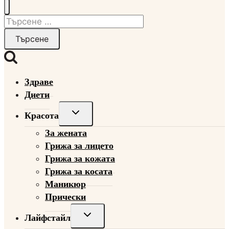
Търсене
за:
Здраве
Диети
Toggle
Красота
child
За жената
menu
Грижа за лицето
Грижа за кожата
Грижа за косата
Маникюр
Прически
Toggle
Лайфстайл
child