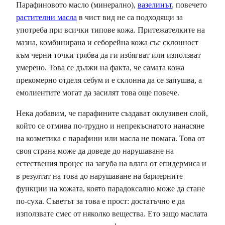
Парафиновото масло (минерално),
вазелинът
, повечето
растителни масла
в чист вид не са подходящи за
употреба при всички типове кожа. Притежателките на
мазна, комбинирана и себорейна кожа със склонност
към черни точки трябва да ги избягват или използват
умерено. Това се дължи на факта, че самата кожа
прекомерно отделя себум и е склонна да се запушва, а
емолиентите могат да засилят това още повече.
Нека добавим, че парафините създават оклузивен слой,
който се отмива по-трудно и непрекъснатото нанасяне
на козметика с парафини или масла не помага. Това от
своя страна може да доведе до нарушаване на
естествения процес на загуба на влага от епидермиса и
в резултат на това до нарушаване на бариерните
функции на кожата, която парадоксално може да стане
по-суха. Съветът за това е прост: достатъчно е да
използвате смес от няколко вещества. Ето защо маслата