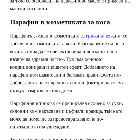
за тяло се основават на парафиново масло с примеси на
мастни киселини.
Парафин в козметиката за коса
Парафинът, освен в козметиката за
грижа за кожата
, се
добавя и в козметиката за коса. Благодарение на него
косата спира да се наелектризира и допълнително
възвръща здравия блясък. Тук има основно
кондициониращ и защитен ефект. Добавянето на
парафин към шампоани и балсами прави косата по-
добре защитена от вредни външни фактори, като сух
въздух, замръзване или дъжд.
Парафиновият восък се препоръчва особено за сухи,
склонни към накъсване и цъфнали краища, тъй като
може да помогне за предотвратяване на по-
нататъшното им увреждане.
Тук си струва да споменем, че парафинът не се