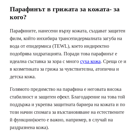
Парафинът в грижата за кожата- за
кого?
Парафините, нанесени върху кожата, създават защитен
филм, който инхибира трансепидермалната загуба на
вода от епидермиса (TEWL), което индиректно
подобрява хидратацията. Поради това парафинът е
идеална съставка за хора с много
суха кожа
. Среща се и
в козметиката за грижа за чувствителна, атопична и
детска кожа.
Голямото предимство на парафина е неговата висока
стабилност и защитен ефект. Благодарение на това той
поддържа и укрепва защитната бариера на кожата и по
този начин спомага за възстановяване на естествените
й функции(което е важно, например, в случай на
раздразнена кожа).