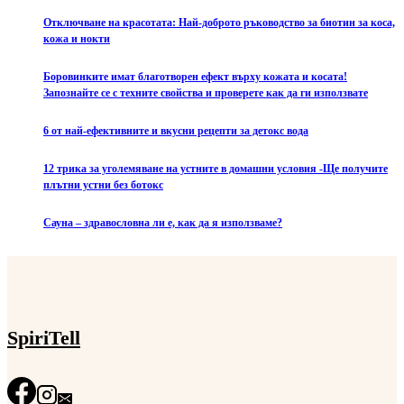
Отключване на красотата: Най-доброто ръководство за биотин за коса,
кожа и нокти
Боровинките имат благотворен ефект върху кожата и косата!
Запознайте се с техните свойства и проверете как да ги използвате
6 от най-ефективните и вкусни рецепти за детокс вода
12 трика за уголемяване на устните в домашни условия -Ще получите
плътни устни без ботокс
Сауна – здравословна ли е, как да я използваме?
SpiriTell