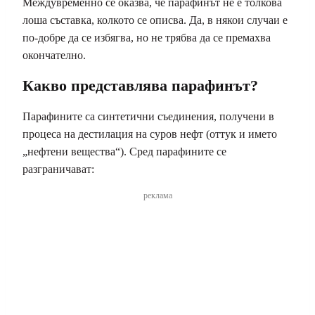
Междувременно се оказва, че парафинът не е толкова
лоша съставка, колкото се описва. Да, в някои случаи е
по-добре да се избягва, но не трябва да се премахва
окончателно.
Какво представлява парафинът?
Парафините са синтетични съединения, получени в
процеса на дестилация на суров нефт (оттук и името
„нефтени вещества“). Сред парафините се
разграничават:
реклама