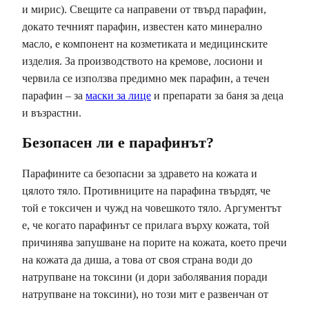
и мирис). Свещите са направени от твърд парафин,
докато течният парафин, известен като минерално
масло, е компонент на козметиката и медицинските
изделия. За производството на кремове, лосиони и
червила се използва предимно мек парафин, а течен
парафин – за
маски за лице
и препарати за баня за деца
и възрастни.
Безопасен ли е парафинът?
Парафините са безопасни за здравето на кожата и
цялото тяло. Противниците на парафина твърдят, че
той е токсичен и чужд на човешкото тяло. Аргументът
е, че когато парафинът се прилага върху кожата, той
причинява запушване на порите на кожата, което пречи
на кожата да диша, а това от своя страна води до
натрупване на токсини (и дори заболявания поради
натрупване на токсини), но този мит е развенчан от