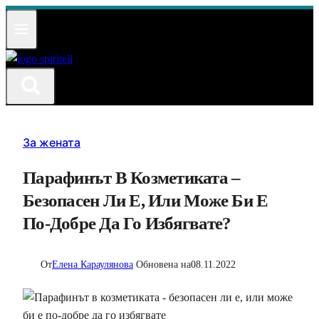
Към
съдържанието
За жената
Парафинът В Козметиката –
Безопасен Ли Е, Или Може Би Е
По-Добре Да Го Избягвате?
От
Елена Караулянова
Обновена на
08.11.2022