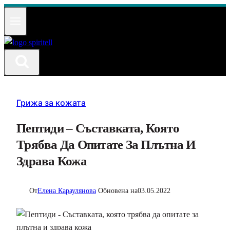
Към
съдържанието
Грижа за кожата
Пептиди – Съставката, Която
Трябва Да Опитате За Плътна И
Здрава Кожа
От
Елена Караулянова
Обновена на
03.05.2022