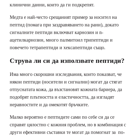
клинични данни, които да ги подкрепят.
Медта е най-често срещаният пример за носител на
пептид (помага при заздравяването на рани), докато
сигналните пептиди включват карнозин и n-
ацетилкарнозин, много палмитоил трипептиди и
повечето тетрапептиди и хексапептиди също.
Струва ли си да използвате пептиди?
Има много скорошни изследвания, които показват, че
някои пептиди (носители и сигнални) могат да стягат
отпуснатата кожа, да възстановят кожната бариера, да
подобрят плътността и еластичността, да изгладят
неравностите и да омекотят бръчките.
Малко вероятно е пептидите сами по себе си да се
справят цялостно с кожния проблем, но в комбинация с
други ефективни съставки те могат да помогнат за по-