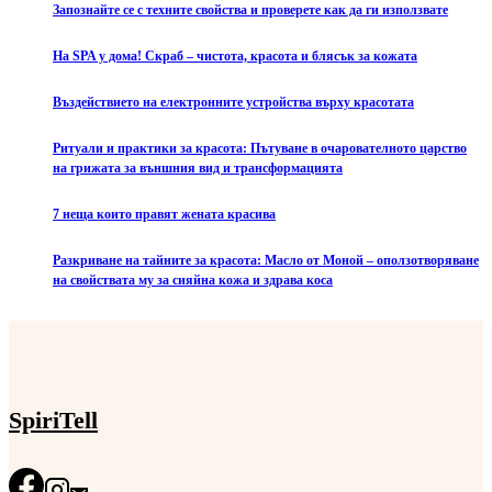
Запознайте се с техните свойства и проверете как да ги използвате
На SPA у дома! Скраб – чистота, красота и блясък за кожата
Въздействието на електронните устройства върху красотата
Ритуали и практики за красота: Пътуване в очарователното царство
на грижата за външния вид и трансформацията
7 неща които правят жената красива
Разкриване на тайните за красота: Масло от Моной – оползотворяване
на свойствата му за сияйна кожа и здрава коса
SpiriTell