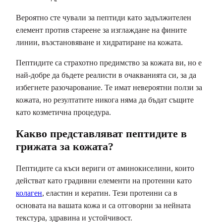
Вероятно сте чували за пептиди като задължителен
елемент против стареене за изглаждане на фините
линии, възстановяване и хидратиране на кожата.
Пептидите са страхотно предимство за кожата ви, но е
най-добре да бъдете реалисти в очакванията си, за да
избегнете разочарование. Те имат невероятни ползи за
кожата, но резултатите никога няма да бъдат същите
като козметична процедура.
Какво представляват пептидите в
грижата за кожата?
Пептидите са къси вериги от аминокиселини, които
действат като градивни елементи на протеини като
колаген
, еластин и кератин. Тези протеини са в
основата на вашата кожа и са отговорни за нейната
текстура, здравина и устойчивост.