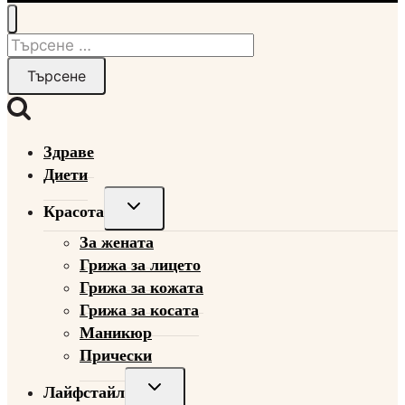
Търсене
за:
Здраве
Диети
Toggle
Красота
child
За жената
menu
Грижа за лицето
Грижа за кожата
Грижа за косата
Маникюр
Прически
Toggle
Лайфстайл