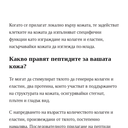
Когато се прилагат локално върху кожата, те задействат
клетките на кожата да изпълняват специфични
функции като изграждане на колаген и еластин,
насърчавайки кожата да изглежда по-млада.
Какво правят пептидите за вашата
кожа?
Те могат да стимулират тялото да генерира колаген и
еластин, два протеина, които участват в поддържането
на структурата на кожата, осигурявайки стегнат,
плътен и гладък вид.
С напредването на възрастта количеството колаген и
еластин, произвеждани от тялото, постепенно
намалява. Последователното прилагане на пептиди