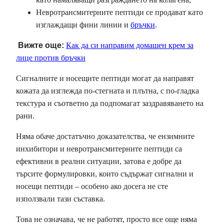
Невротрансмитерните пептиди се продават като
изглаждащи фини линии и
бръчки
.
Вижте още:
Как да си направим домашен крем за
лице против бръчки
Сигналните и носещите пептиди могат да направят
кожата да изглежда по-стегната и плътна, с по-гладка
текстура и съответно да подпомагат заздравяването на
рани.
Няма обаче достатъчно доказателства, че ензимните
инхибитори и невротрансмитерните пептиди са
ефективни в реални ситуации, затова е добре да
търсите формулировки, които съдържат сигнални и
носещи пептиди – особено ако досега не сте
използвали тази съставка.
Това не означава, че не работят, просто все още няма