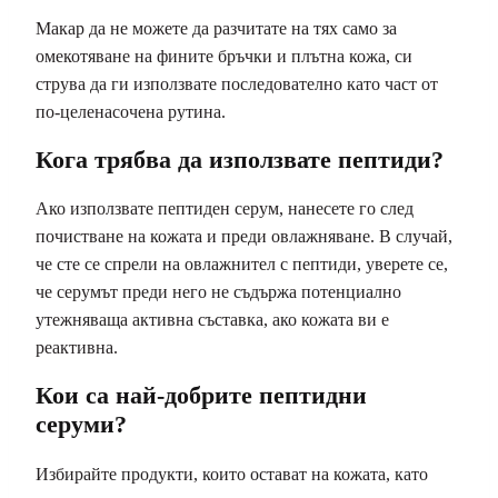
Макар да не можете да разчитате на тях само за
омекотяване на фините бръчки и плътна кожа, си
струва да ги използвате последователно като част от
по-целенасочена рутина.
Кога трябва да използвате пептиди?
Ако използвате пептиден серум, нанесете го след
почистване на кожата и преди овлажняване. В случай,
че сте се спрели на овлажнител с пептиди, уверете се,
че серумът преди него не съдържа потенциално
утежняваща активна съставка, ако кожата ви е
реактивна.
Кои са най-добрите пептидни
серуми?
Избирайте продукти, които остават на кожата, като