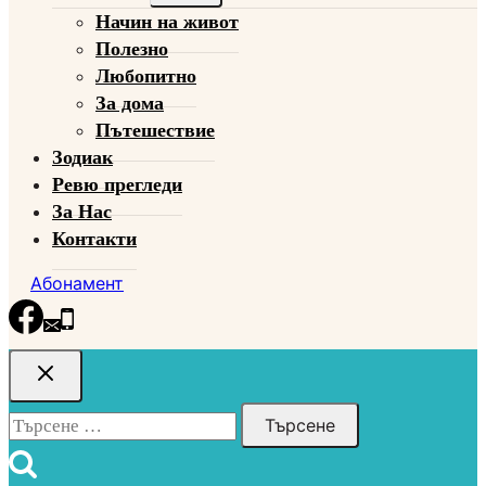
child
Начин на живот
menu
Полезно
Любопитно
За дома
Пътешествие
Зодиак
Ревю прегледи
За Нас
Контакти
Абонамент
Търсене
за: