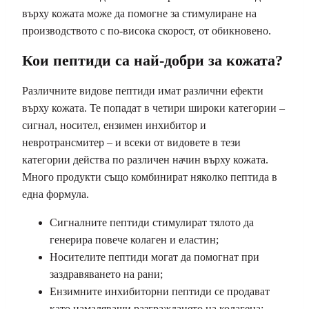
върху кожата може да помогне за стимулиране на
производството с по-висока скорост, от обикновено.
Кои пептиди са най-добри за кожата?
Различните видове пептиди имат различни ефекти
върху кожата. Те попадат в четири широки категории –
сигнал, носител, ензимен инхибитор и
невротрансмитер – и всеки от видовете в тези
категории действа по различен начин върху кожата.
Много продукти също комбинират няколко пептида в
една формула.
Сигналните пептиди стимулират тялото да
генерира повече колаген и еластин;
Носителите пептиди могат да помогнат при
заздравяването на рани;
Ензимните инхибиторни пептиди се продават
като намаляващи разграждането на колагена;