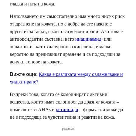
гладка и плътна кожа.
Използването им самостоятелно има много нисък риск
от дразнене на кожата, но е добре да сте наясно с
другите съставки, с които са комбинирани. Ако това е
антиоксидантна съставка, като
ниацинамид
, или
овлажнител като хиалуронова киселина, е малко
вероятно да предизвикат дразнене и са подходящи за
всички тонове на кожата.
Вижте още:
Каква е разликата между овлажняване и
хидратиране?
Въпреки това, когато се комбинират с активни
вещества, които имат склонност да дразнят кожата –
помислете за AHAs и
ретиноиди
– формулата може да
не е подходяща за чувствителна и реактивна кожа.
реклама