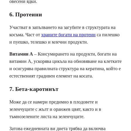
овесени ядки.
6. Протеини
Участват в запълването на загубите в структурата на
косъма. Част от
храните богати на протеин
са пилешко
и пуешко, телешко и млечни продукти.
Витамин А
– Консумирането на продукти, богати на
витамин А, ускорява цикъла на обновяване на клетките
и осигурява правилната структура на кератина, който е
естественият градивен елемент на косата.
7. Бета-каротинът
Може да се намери предимно в плодовете и
зеленчуците с жълт и оранжев цвят, както и в
тъмнозелените листа на зеленчуците.
Затова ежедневната ви диета трябва да включва