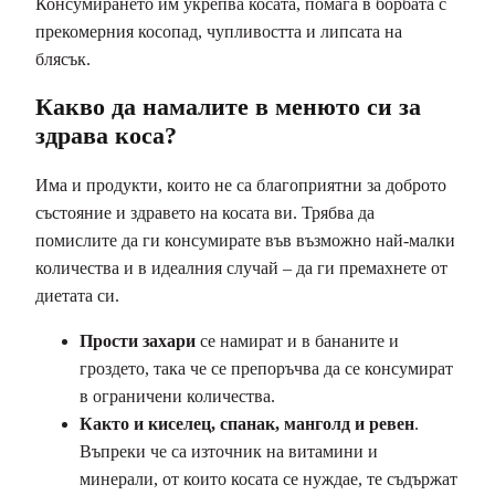
Консумирането им укрепва косата, помага в борбата с
прекомерния косопад, чупливостта и липсата на
блясък.
Какво да намалите в менюто си за
здрава коса?
Има и продукти, които не са благоприятни за доброто
състояние и здравето на косата ви. Трябва да
помислите да ги консумирате във възможно най-малки
количества и в идеалния случай – да ги премахнете от
диетата си.
Прости захари
се намират и в бананите и
гроздето, така че се препоръчва да се консумират
в ограничени количества.
Както и киселец, спанак, манголд и ревен
.
Въпреки че са източник на витамини и
минерали, от които косата се нуждае, те съдържат