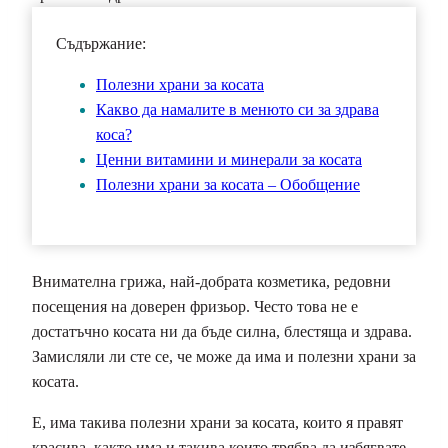
Съдържание:
Полезни храни за косата
Какво да намалите в менюто си за здрава
коса?
Ценни витамини и минерали за косата
Полезни храни за косата – Обобщение
Внимателна грижа, най-добрата козметика, редовни
посещения на доверен фризьор. Често това не е
достатъчно косата ни да бъде силна, блестяща и здрава.
Замисляли ли сте се, че може да има и полезни храни за
косата.
Е, има такива полезни храни за косата, които я правят
красива, както има и такива които трябва да избягвате,