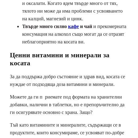
и оксалати. Когато ядем твърде много от тях,
тялото ни може да има проблеми с усвояването
на калций, магнезий и цинк.
Твърде много силно
кафе
и чай
и прекомерната
консумация на алкохол също могат да се отразят
неблагоприятно на косата ви.
Ценни витамини и минерали за
косата
За да поддържа добро състояние и здрав вид, косата се
нуждае от подходяща доза витамини и минерали.
Можете да ги п риемате под формата на хранителни
добавки, налични в таблетки, но е препоръчително да
ги осигурявате основно с храна. Защо?
Тъй като витамините и минералите, съдържащи се в
продуктите, които консумираме, се усвояват по-добре