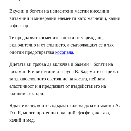
Вкусни и богати на ненаситени мастни киселини,
витамини и минерални елементи като магнезий, калий
и фосфор.
Те предпазват космените клетки от увреждане,
включително и от слънцето, а съдържащият се в тях
биотин предотвратява
косопада
.
Диетата ви трябва да включва и бадеми – богати на
витамин Е и витамини от група В. Бадемите се грижат
за здравословното състояние на косата, нейната
еластичност и я предпазват от въздействието на
външни фактори.
Ядките кашу, които съдържат голяма доза витамини А,
D и Е, много протеини и калций, фосфор, желязо,
калий и мед.