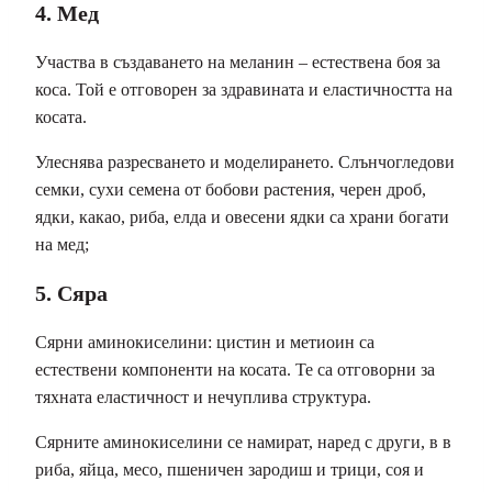
4. Мед
Участва в създаването на меланин – естествена боя за
коса. Той е отговорен за здравината и еластичността на
косата.
Улеснява разресването и моделирането. Слънчогледови
семки, сухи семена от бобови растения, черен дроб,
ядки, какао, риба, елда и овесени ядки са храни богати
на мед;
5. Сяра
Сярни аминокиселини: цистин и метиоин са
естествени компоненти на косата. Те са отговорни за
тяхната еластичност и нечуплива структура.
Сярните аминокиселини се намират, наред с други, в в
риба, яйца, месо, пшеничен зародиш и трици, соя и