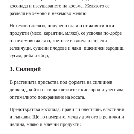
косопада и изсушаването на косъма. Желязото се
разделя на хемово и нехемово желязо.
Нехемово желязо, получено главно от животински
продукти (месо, карантии, мляко), се усвоява по-добре
от нехемово желязо, което се извлича от зелени
зеленчуци, сушени плодове и ядки, пшеничен зародиш,
сусам, риба и яйца;
3. Силиций
В растенията присъства под формата на силициев
диоксид, който насища клетките с кислород и улеснява
оптималното подхранване на косата.
Предотвратява косопада, прави ги блестящи, еластични
и гъвкави. Ще го намерите, между другото в репички и
целина, мляко и млечни продукти;