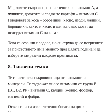
Морковите също са ценен източник на витамин А, а
чушките, доматите и сладките картофи – витамин С.
Плодовете за коса – боровинки, касис, ягоди, малини,
боровинки, както и касис и шипка също могат да
осигурят витамин С на косата.
Това са сезонни плодове, но си струва да се погрижите
за присъствието им в менюто през цялата година и да
изберете замразени плодове през зимата.
8. Тиквени семки
Те са истинска съкровищница от витамини и
минерали. Те съдържат много витамини от група В
(В1, В2, РР), витамин С, калций, желязо, фосфор,
магнезий и фибри.
Освен това са изключително богати на цинк.