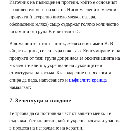
Източник на пълноценен протеин, който е основният
градивен елемент на косата. Нискомаслените млечни
продукти (натурално кисело мляко, извара,
обезмаслено мляко) също съдържат голямо количество
витамини от група В и витамин D.
В домашните птици – цинк, желязо и витамин В. В
яйцата – цинк, селен, сяра и желязо. Консумирането на
продукти от тази група допринася за оксигенацията на
космените клетки, укрепване на луковиците и
структурата на косъма. Благодарение на тях косата
спира да пада, накъсването и
цъфналите краища
намаляват;
7. Зеленчуци и плодове
Те трябва да са постоянна част от вашето меню. Те
съдържат бета-каротин, който укрепва косата и участва
в процеса на изграждане на кератин.