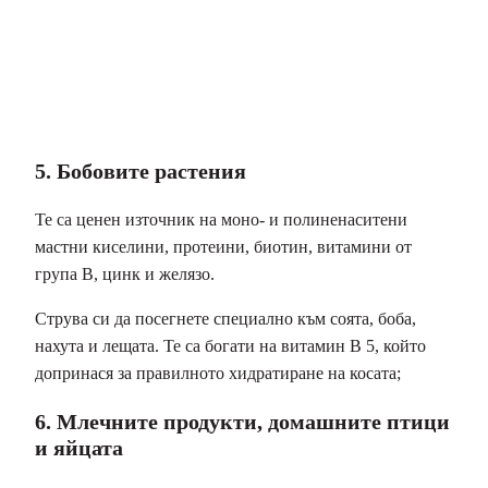
5. Бобовите растения
Те са ценен източник на моно- и полиненаситени
мастни киселини, протеини, биотин, витамини от
група В, цинк и желязо.
Струва си да посегнете специално към соята, боба,
нахута и лещата. Те са богати на витамин B 5, който
допринася за правилното хидратиране на косата;
6. Млечните продукти, домашните птици
и яйцата