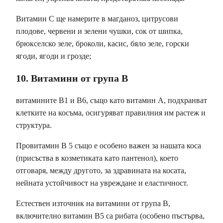
Витамин С ще намерите в магданоз, цитрусови
плодове, червени и зелени чушки, сок от шипка,
брюкселско зеле, броколи, касис, бяло зеле, горски
ягоди, ягоди и грозде;
10. Витамини от група В
витамините В1 и В6, също като витамин А, подхранват
клетките на косъма, осигуряват правилния им растеж и
структура.
Провитамин B 5 също е особено важен за нашата коса
(присъства в козметиката като пантенол), което
отговаря, между другото, за здравината на косата,
нейната устойчивост на увреждане и еластичност.
Естествен източник на витамини от група В,
включително витамин В5 са рибата (особено пъстърва,