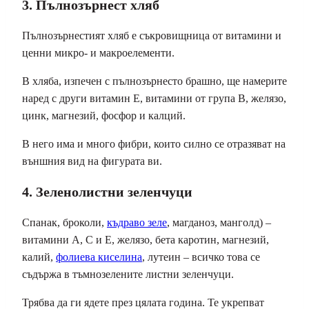
3. Пълнозърнест хляб
Пълнозърнестият хляб е съкровищница от витамини и
ценни микро- и макроелементи.
В хляба, изпечен с пълнозърнесто брашно, ще намерите
наред с други витамин Е, витамини от група В, желязо,
цинк, магнезий, фосфор и калций.
В него има и много фибри, които силно се отразяват на
външния вид на фигурата ви.
4. Зеленолистни зеленчуци
Спанак, броколи,
къдраво зеле
, магданоз, манголд) –
витамини А, С и Е, желязо, бета каротин, магнезий,
калий,
фолиева киселина
, лутеин – всичко това се
съдържа в тъмнозелените листни зеленчуци.
Трябва да ги ядете през цялата година. Те укрепват