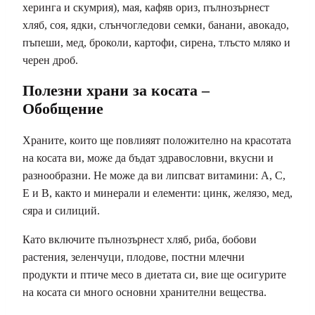
херинга и скумрия), мая, кафяв ориз, пълнозърнест
хляб, соя, ядки, слънчогледови семки, банани, авокадо,
пъпеши, мед, броколи, картофи, сирена, тлъсто мляко и
черен дроб.
Полезни храни за косата –
Обобщение
Храните, които ще повлияят положително на красотата
на косата ви, може да бъдат здравословни, вкусни и
разнообразни. Не може да ви липсват витамини: А, С,
Е и В, както и минерали и елементи: цинк, желязо, мед,
сяра и силиций.
Като включите пълнозърнест хляб, риба, бобови
растения, зеленчуци, плодове, постни млечни
продукти и птиче месо в диетата си, вие ще осигурите
на косата си много основни хранителни вещества.