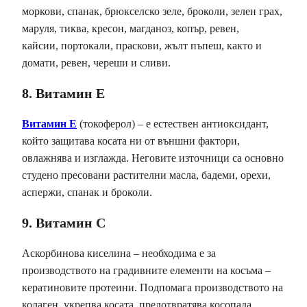
моркови, спанак, брюкселско зеле, броколи, зелен грах,
маруля, тиква, кресон, магданоз, копър, ревен,
кайсии, портокали, праскови, жълт пъпеш, както и
домати, ревен, череши и сливи.
8. Витамин Е
Витамин Е
(токоферол) – е естествен антиоксидант,
който защитава косата ни от външни фактори,
овлажнява и изглажда. Неговите източници са основно
студено пресовани растителни масла, бадеми, орехи,
аспержи, спанак и броколи.
9. Витамин С
Аскорбинова киселина – необходима е за
производството на градивните елементи на косъма –
кератиновите протеини. Подпомага производството на
колаген, укрепва косата, предотвратява косопада.