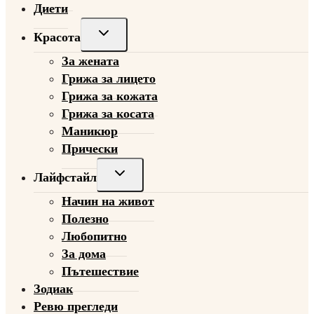
Диети
Toggle
Красота
child
За жената
menu
Грижа за лицето
Грижа за кожата
Грижа за косата
Маникюр
Прически
Toggle
Лайфстайл
child
Начин на живот
menu
Полезно
Любопитно
За дома
Пътешествие
Зодиак
Ревю прегледи