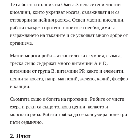
Те са богат източник на Омега-3 ненаситени мастни
киселини, които укрепват косата, овлажняват я и са
отговорни за нейния растеж. Освен мастни киселини,
рибата съдържа протеин с които са необходими за
изграждането на тъканите и се усвояват много добре от
организма.
Мазни морски риби – атлантическа скумрия, сьомга,
треска също съдържат много витамини А и D,
витамини от група В, витамини РР, както и елементи,
ценни за косата, напр. магнезий, желязо, калий, фосфор
и калций.
Сьомгата също е богата на протеини. Рибите от чисти
езера и реки са също толкова ценни, колкото и
морската риба. Рибата трябва да се консумира поне три
пъти седмично.
2. Ядки