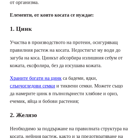
от организма.
Елементи, от които косата се нуждае:
1. Цинк
Участва в производството на протеин, осигуряващ
правилния растеж на косата. Недостигът му води до
загуба на коса. Цинкът абсорбира излишния себум от
кожата, ексфолира, без да изсушава кожата.
Храните богати на цинк
са бадеми, ядки,
слънчогледови семки
и тиквени семки. Можете също
да намерите цинк в пълнозърнести хлябове и ориз,
ечемик, яйца и бобови растения;
2. Желязо
Необходимо за поддържане на правилната структура на
косата, нейния растеж, както и за предотвратяване на