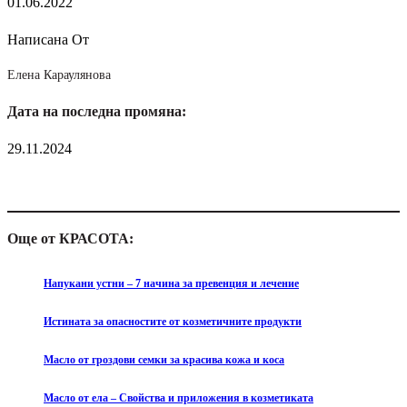
01.06.2022
Написана От
Елена Караулянова
Дата на последна промяна:
29.11.2024
Още от КРАСОТА:
Напукани устни – 7 начина за превенция и лечение
Истината за опасностите от козметичните продукти
Масло от гроздови семки за красива кожа и коса
Масло от ела – Свойства и приложения в козметиката