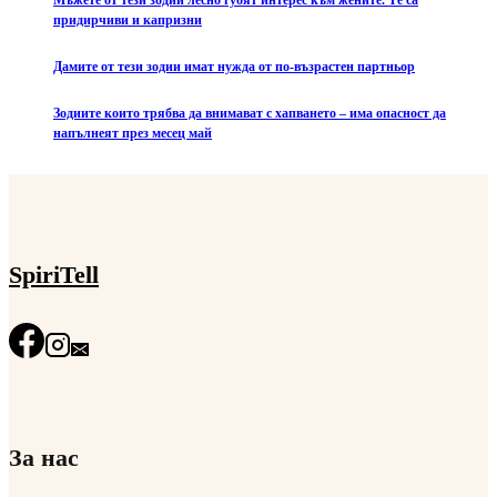
Мъжете от тези зодии лесно губят интерес към жените. Те са
придирчиви и капризни
Дамите от тези зодии имат нужда от по-възрастен партньор
Зодиите които трябва да внимават с хапването – има опасност да
напълнеят през месец май
SpiriTell
За нас