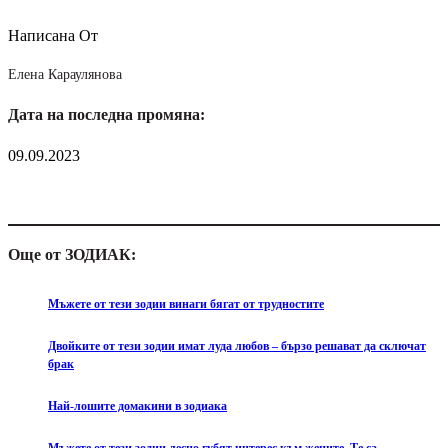
Написана От
Елена Караулянова
Дата на последна промяна:
09.09.2023
Още от ЗОДИАК:
Мъжете от тези зодии винаги бягат от трудностите
Двойките от тези зодии имат луда любов – бързо решават да сключат
брак
Най-лошите домакини в зодиака