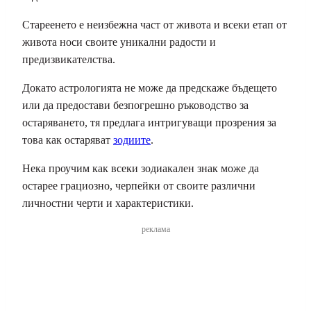
Стареенето е неизбежна част от живота и всеки етап от
живота носи своите уникални радости и
предизвикателства.
Докато астрологията не може да предскаже бъдещето
или да предостави безпогрешно ръководство за
остаряването, тя предлага интригуващи прозрения за
това как остаряват
зодиите
.
Нека проучим как всеки зодиакален знак може да
остарее грациозно, черпейки от своите различни
личностни черти и характеристики.
реклама