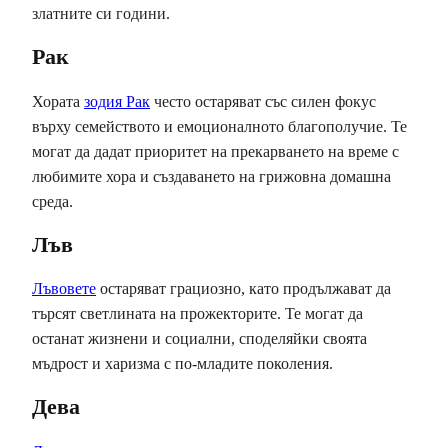
златните си години.
Рак
Хората
зодия Рак
често остаряват със силен фокус
върху семейството и емоционалното благополучие. Те
могат да дадат приоритет на прекарването на време с
любимите хора и създаването на грижовна домашна
среда.
Лъв
Лъвовете
остаряват грациозно, като продължават да
търсят светлината на прожекторите. Те могат да
останат жизнени и социални, споделяйки своята
мъдрост и харизма с по-младите поколения.
Дева