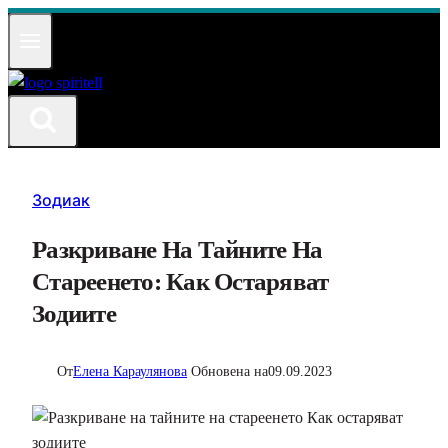
Към
съдържанието
Зодиак
Разкриване На Тайните На
Стареенето: Как Остаряват
Зодиите
От
Елена Караулянова
Обновена на
09.09.2023