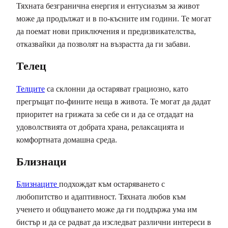
Тяхната безгранична енергия и ентусиазъм за живот
може да продължат и в по-късните им години. Те могат
да поемат нови приключения и предизвикателства,
отказвайки да позволят на възрастта да ги забави.
Телец
Телците
са склонни да остаряват грациозно, като
прегръщат по-фините неща в живота. Те могат да дадат
приоритет на грижата за себе си и да се отдадат на
удоволствията от добрата храна, релаксацията и
комфортната домашна среда.
Близнаци
Близнаците
подхождат към остаряването с
любопитство и адаптивност. Тяхната любов към
ученето и общуването може да ги поддържа ума им
бистър и да се радват да изследват различни интереси в