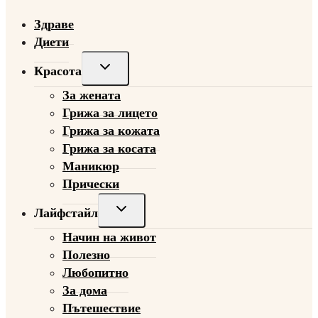
Здраве
Диети
Toggle
Красота
child
За жената
menu
Грижа за лицето
Грижа за кожата
Грижа за косата
Маникюр
Прически
Toggle
Лайфстайл
child
Начин на живот
menu
Полезно
Любопитно
За дома
Пътешествие