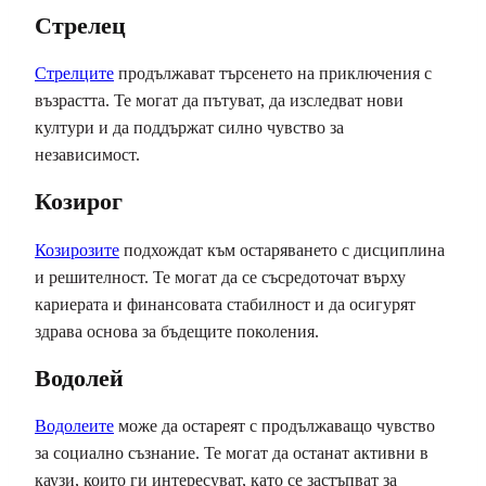
Стрелец
Стрелците
продължават търсенето на приключения с
възрастта. Те могат да пътуват, да изследват нови
култури и да поддържат силно чувство за
независимост.
Козирог
Козирозите
подхождат към остаряването с дисциплина
и решителност. Те могат да се съсредоточат върху
кариерата и финансовата стабилност и да осигурят
здрава основа за бъдещите поколения.
Водолей
Водолеите
може да остареят с продължаващо чувство
за социално съзнание. Те могат да останат активни в
каузи, които ги интересуват, като се застъпват за