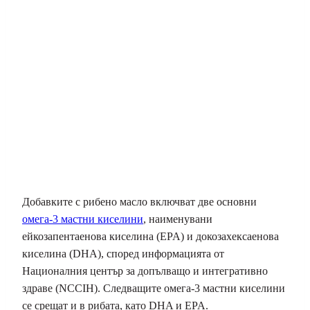
Добавките с рибено масло включват две основни
омега-3 мастни киселини
, наименувани
ейкозапентаенова киселина (EPA) и докозахексаенова
киселина (DHA), според информацията от
Националния център за допълващо и интегративно
здраве (NCCIH). Следващите омега-3 мастни киселини
се срещат и в рибата, като DHA и EPA.