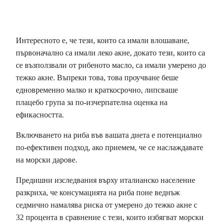
Интересното е, че тези, които са имали влошаване,
първоначално са имали леко акне, докато тези, които са
се възползвали от рибеното масло, са имали умерено до
тежко акне. Въпреки това, това проучване беше
едновременно малко и краткосрочно, липсваше
плацебо група за по-изчерпателна оценка на
ефикасността.
Включването на риба във вашата диета е потенциално
по-ефективен подход, ако приемем, че се наслаждавате
на морски дарове.
Предишни изследвания върху италианско население
разкриха, че консумацията на риба поне веднъж
седмично намалява риска от умерено до тежко акне с
32 процента в сравнение с тези, които избягват морски