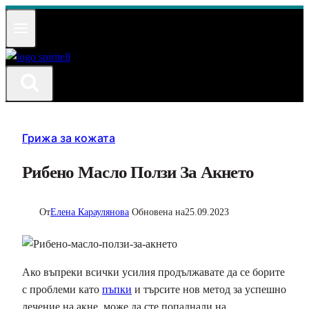
Към
съдържанието
Грижа за кожата
Рибено Масло Ползи За Акнето
От
Елена Караулянова
Обновена на
25.09.2023
Ако въпреки всички усилия продължавате да се борите
с проблеми като
пъпки
и търсите нов метод за успешно
лечение на акне, може да сте попаднали на