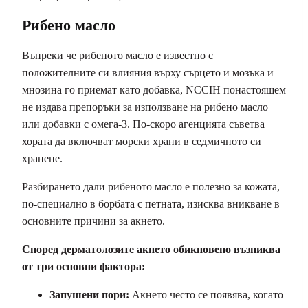
Рибено масло
Въпреки че рибеното масло е известно с
положителните си влияния върху сърцето и мозъка и
мнозина го приемат като добавка, NCCIH понастоящем
не издава препоръки за използване на рибено масло
или добавки с омега-3. По-скоро агенцията съветва
хората да включват морски храни в седмичното си
хранене.
Разбирането дали рибеното масло е полезно за кожата,
по-специално в борбата с петната, изисква вникване в
основните причини за акнето.
Според дерматолозите акнето обикновено възниква
от три основни фактора:
Запушени пори:
Акнето често се появява, когато