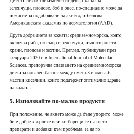
Диета с нисък гликемичен индекс, пълна със
зеленчуци, плодове, боб и овес, по-специално може да
помогне за подобряване на акнето, отбелязва
Американската академия по дерматология (AAD).
Друга добра диета за кожата: средиземноморска, която
включва риба, но също и зеленчуци, пълнозърнести
храни, плодове и зехтин. Преглед, публикуван през
февруари 2020 г. в International Journal of Molecular
Sciences, препоръчва спазването на средиземноморска
диета за идеален баланс между омега-3 и омега-6
мастни киселини, които поддържат оптимално здраве
на кожата.
5. Използвайте по-малко продукти
При положение, че акнето може да бъде упорито, може
би е добре хвърлите всички борещи се с акнето
препарати и добавки към проблема, за да го