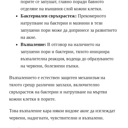
порите се запушат, главно поради бавното
отделяне на външния слой кожни клетки.
Бактериален свръхрастеж:
Прекомерното
натрупване на бактерии и мазнини в тези
запушени пори може да допринесе за развитието
на акне.
Възпаление:
В отговор на наличието на
запушени пори и бактерии, тялото инициира
възпалителна реакция, водеща до образуването
на червени, болезнени пъпки.
Възпалението е естествен защитен механизъм на
тялото срещу различни заплахи, включително
свръхрастеж на бактерии и натрупване на мъртви
кожни клетки в порите.
Това възпаление кара някои видове акне да изглеждат
червени, надигнати, чувствителни и възпалени.