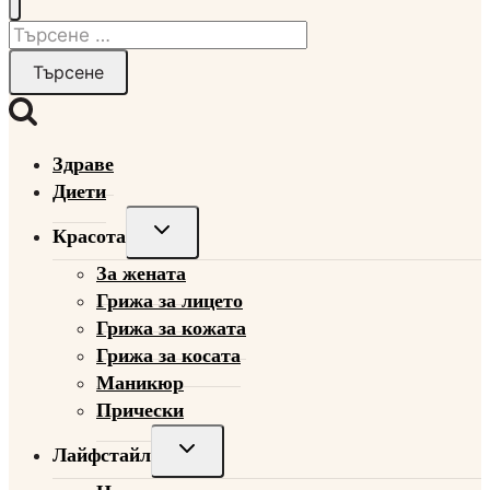
Търсене
за:
Здраве
Диети
Toggle
Красота
child
За жената
menu
Грижа за лицето
Грижа за кожата
Грижа за косата
Маникюр
Прически
Toggle
Лайфстайл
child