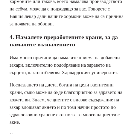
хормоните или такова, което намалява производството
на себум, може да е подходящо за вас. Говорете с
Вашия лекар дали вашите хормони може да са причина
за появата на обриви.
4. Намалете преработените храни, за да
намалите възпалението
Има много причини да намалите приема на добавени
захари, включително подобряване на здравето на
сърцето, както отбелязва Харвардският университет.
Носпазването на диета, богата на цели растителни
храни, също може да бъде благоприятно за здравето на
кожата ви. Знаем, че диетите с високо съдържание на
захар влошават акнето и по този начин простото по-
здравословно хранене е от полза за много пациенти с
акне.