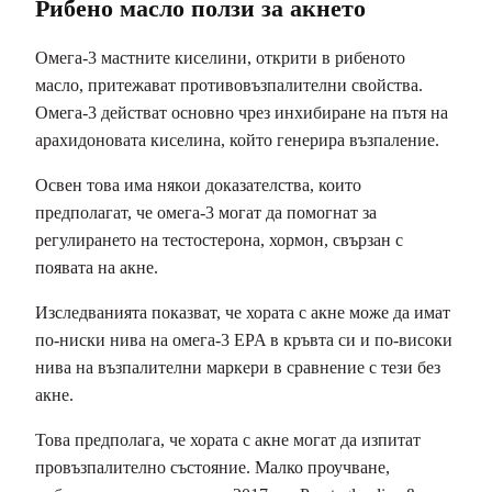
Рибено масло ползи за акнето
Омега-3 мастните киселини, открити в рибеното
масло, притежават противовъзпалителни свойства.
Омега-3 действат основно чрез инхибиране на пътя на
арахидоновата киселина, който генерира възпаление.
Освен това има някои доказателства, които
предполагат, че омега-3 могат да помогнат за
регулирането на тестостерона, хормон, свързан с
появата на акне.
Изследванията показват, че хората с акне може да имат
по-ниски нива на омега-3 EPA в кръвта си и по-високи
нива на възпалителни маркери в сравнение с тези без
акне.
Това предполага, че хората с акне могат да изпитат
провъзпалително състояние. Малко проучване,