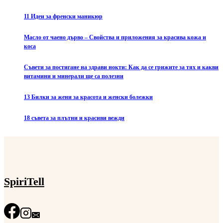
11 Идеи за френски маникюр
Масло от чаено дърво – Свойства и приложения за красива кожа и
коса
Съвети за постигане на здрави нокти: Как да се грижите за тях и какви
витамини и минерали ще са полезни
13 Билки за жени за красота и женски болежки
18 съвета за плътни и красиви вежди
SpiriTell