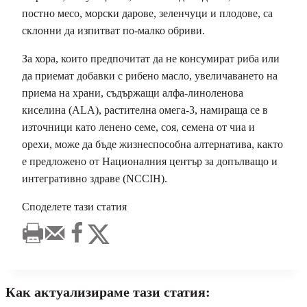
постно месо, морски дарове, зеленчуци и плодове, са
склонни да изпитват по-малко обриви.
За хора, които предпочитат да не консумират риба или
да приемат добавки с рибено масло, увеличаването на
приема на храни, съдържащи алфа-линоленова
киселина (ALA), растителна омега-3, намираща се в
източници като ленено семе, соя, семена от чиа и
орехи, може да бъде жизнеспособна алтернатива, както
е предложено от Националния център за допълващо и
интегративно здраве (NCCIH).
Споделете тази статия
Как актуализираме тази статия: