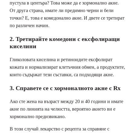
пустула в центъра? Това може да е хормонално акне.
От друга страна, имате ли предимно черни и бели
точки? Е, това е комедонално акне. И двете се третират
по различен начин.
2. Третирайте комедони с ексфолиращи
киселини
Гликоловата киселина и ретиноидите ексфолират
кожата и нормализират клетъчния обмен, а продуктите,
които съдържат тези съставки, са подходящи акне.
3. Справете се с хормоналното акне с Rx
Ако сте жена на възраст между 20 и 40 години и имате
акне по линията на челюстта, вероятно акнето ви е
хормонално предизвикано.
В този случай лекарство с рецепта за справяне с