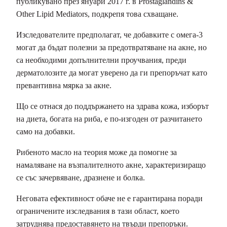
публикувано през януари 2017 г. в Prostaglandins &
Other Lipid Mediators, подкрепя това схващане.
Изследователите предполагат, че добавките с омега-3
могат да бъдат полезни за предотвратяване на акне, но
са необходими допълнителни проучвания, преди
дерматолозите да могат уверено да ги препоръчат като
превантивна мярка за акне.
Що се отнася до поддържането на здрава кожа, изборът
на диета, богата на риба, е по-изгоден от разчитането
само на добавки.
Рибеното масло на теория може да помогне за
намаляване на възпалителното акне, характеризиращо
се със зачервяване, дразнене и болка.
Неговата ефективност обаче не е гарантирана поради
ограничените изследвания в тази област, което
затруднява предоставянето на твърди препоръки.