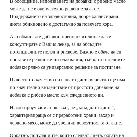
В обобщение, използването на добавки с рибено масло
може да не е окончателно решение за акне.
Поддържането на здравословна, добре балансирана
диета обикновено е достатъчно за повечето хора.
Ако обмисляте добавки, препоръчително е да се
консултирате с Вашия лекар, за да обсъдите
потенциалните ползи и рискове. Важно е обаче да си
поставите реалистични очаквания, тъй като отделните
добавки рядко са универсално решение за постигане
Ц
ялостното качество на вашата диета вероятно ще има
по-значително въздействие от простото добавяне на
добавка с рибено масло към ежедневието ви.
Някои проучвания показват, че „западната диета“,
характеризираща се с преработени храни, захар и
червено месо, може да увеличи вероятността от акне.
Обратно, популациите, които следват диета, богата на