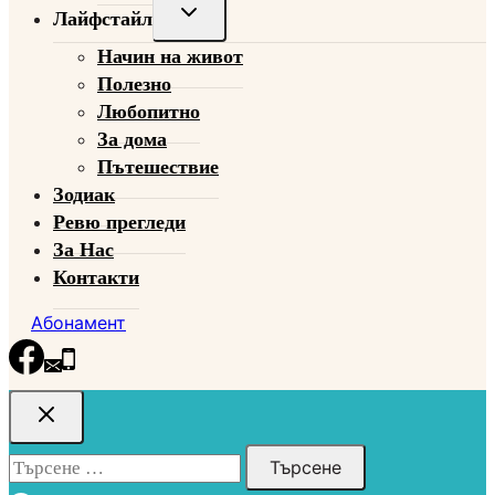
Toggle
Лайфстайл
child
Начин на живот
menu
Полезно
Любопитно
За дома
Пътешествие
Зодиак
Ревю прегледи
За Нас
Контакти
Абонамент
Търсене
за: