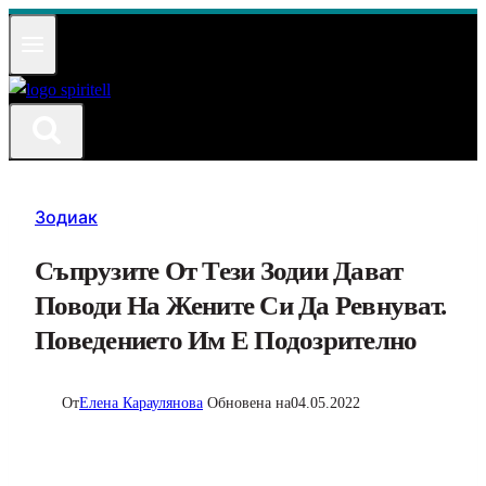
Към
съдържанието
Зодиак
Съпрузите От Тези Зодии Дават
Поводи На Жените Си Да Ревнуват.
Поведението Им Е Подозрително
От
Елена Караулянова
Обновена на
04.05.2022