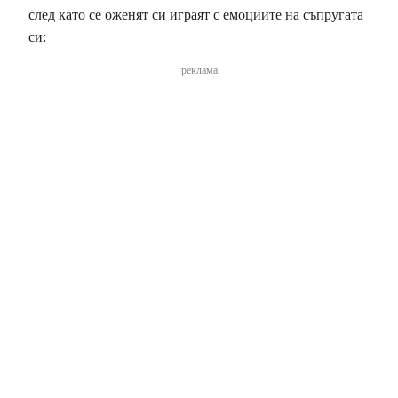
след като се оженят си играят с емоциите на съпругата
си:
реклама