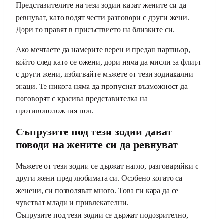
Представителите на тези зодии карат жените си да
ревнуват, като водят чести разговори с други жени.
Дори го правят в присъствието на близките си.
Ако мечтаете да намерите верен и предан партньор,
който след като се ожени, дори няма да мисли за флирт
с други жени, избягвайте мъжете от тези зодиакални
знаци. Те никога няма да пропуснат възможност да
поговорят с красива представителка на
противоположния пол.
Съпрузите под тези зодии дават
поводи на жените си да ревнуват
Мъжете от тези зодии се държат нагло, разговаряйки с
други жени пред любимата си. Особено когато са
женени, си позволяват много. Това ги кара да се
чувстват млади и привлекателни.
Съпрузите под тези зодии се държат подозрително,