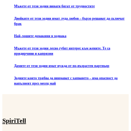
Мъжете от тези зодии винаги бягат от трудностите
Двойките от тези зодии имат луда любов – бързо решават да сключат
брак
Най-лошите домакини в зодиака
Мъжете от тези зодии лесно губят интерес към жените. Те са
придирчиви и капризни
Дамите от тези зодии имат нужда от по-възрастен партньор
Зодиите които трябва да внимават с хапването – има опасност да
напълнеят през месец май
SpiriTell