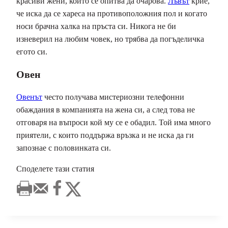
красиви жени, които се опитва да очарова.
Лъвът
крие,
че иска да се хареса на противоположния пол и когато
носи брачна халка на пръста си. Никога не би
изневерил на любим човек, но трябва да погъделичка
егото си.
Овен
Овенът
често получава мистериозни телефонни
обаждания в компанията на жена си, а след това не
отговаря на въпроси кой му се е обадил. Той има много
приятели, с които поддържа връзка и не иска да ги
запознае с половинката си.
Споделете тази статия