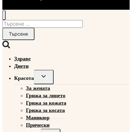
Търсене
за:
Здраве
Диети
Toggle
Красота
child
За жената
menu
Грижа за лицето
Грижа за кожата
Грижа за косата
Маникюр
Прически