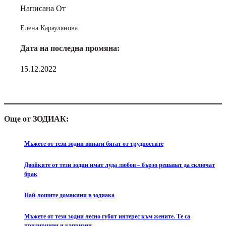
Написана От
Елена Караулянова
Дата на последна промяна:
15.12.2022
Още от ЗОДИАК:
Мъжете от тези зодии винаги бягат от трудностите
Двойките от тези зодии имат луда любов – бързо решават да сключат
брак
Най-лошите домакини в зодиака
Мъжете от тези зодии лесно губят интерес към жените. Те са
придирчиви и капризни