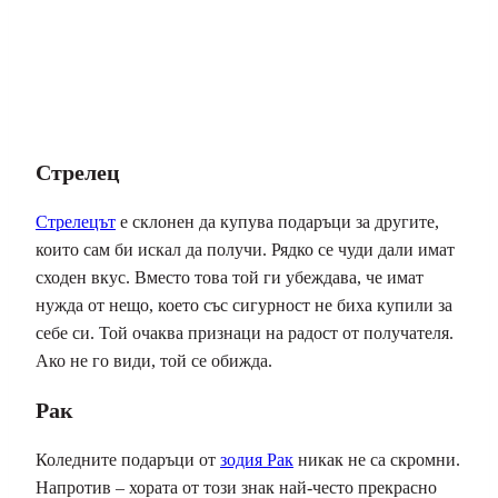
Стрелец
Стрелецът
е склонен да купува подаръци за другите,
които сам би искал да получи. Рядко се чуди дали имат
сходен вкус. Вместо това той ги убеждава, че имат
нужда от нещо, което със сигурност не биха купили за
себе си. Той очаква признаци на радост от получателя.
Ако не го види, той се обижда.
Рак
Коледните подаръци от
зодия Рак
никак не са скромни.
Напротив – хората от този знак най-често прекрасно