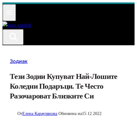
Към
съдържанието
Зодиак
Тези Зодии Купуват Най-Лошите
Коледни Подаръци. Те Често
Разочароват Близките Си
От
Елена Караулянова
Обновена на
15.12.2022