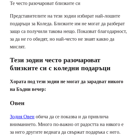
Представителите на тези зодии избират най-лошите
подаръци за Коледа. Близките им не могат да разберат
защо са получили такова нещо. Показват благодарност,
за да не го обидят, но най-често не знаят какво да
мислят.
Тези зодии често разочароват
близките си с коледни подаръци
Хората под тези зодии не могат да зарадват никого
на Бъдни вечер:
Овен
Зодия Овен
обича да се показва и да привлича
вниманието. Много по-важно от радостта на някого е
за него другите веднага да свържат подаръка с него.