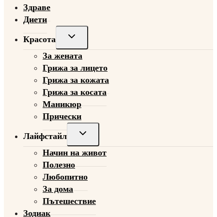
Здраве
Диети
Toggle
Красота
child
За жената
menu
Грижа за лицето
Грижа за кожата
Грижа за косата
Маникюр
Прически
Toggle
Лайфстайл
child
Начин на живот
menu
Полезно
Любопитно
За дома
Пътешествие
Зодиак