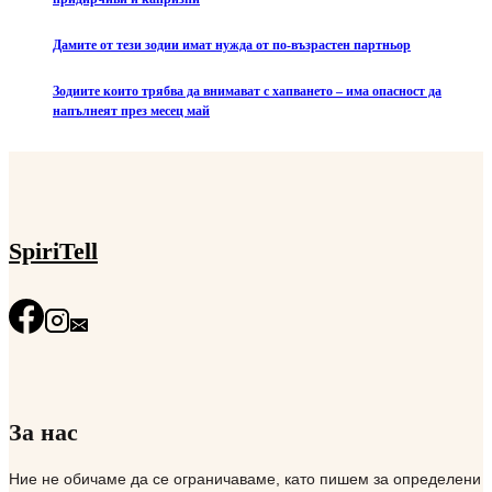
Дамите от тези зодии имат нужда от по-възрастен партньор
Зодиите които трябва да внимават с хапването – има опасност да
напълнеят през месец май
SpiriTell
За нас
Ние не обичаме да се ограничаваме, като пишем за определени