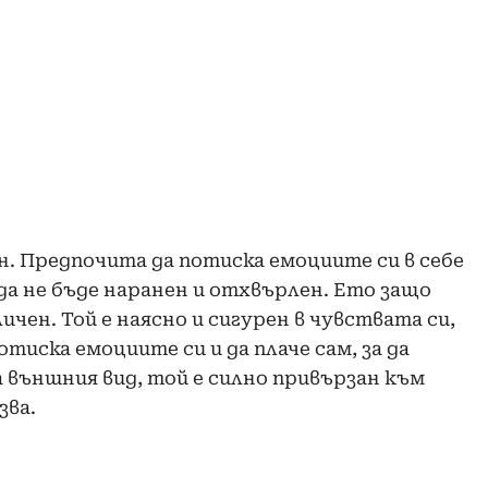
н. Предпочита да потиска емоциите си в себе
 да не бъде наранен и отхвърлен. Ето защо
чен. Той е наясно и сигурен в чувствата си,
отиска емоциите си и да плаче сам, за да
външния вид, той е силно привързан към
зва.