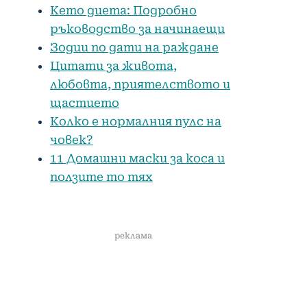
Кето диета: Подробно
ръководство за начинаещи
Зодии по дати на раждане
Цитати за живота,
любовта, приятелството и
щастието
Колко е нормалния пулс на
човек?
11 Домашни маски за коса и
ползите то тях
реклама