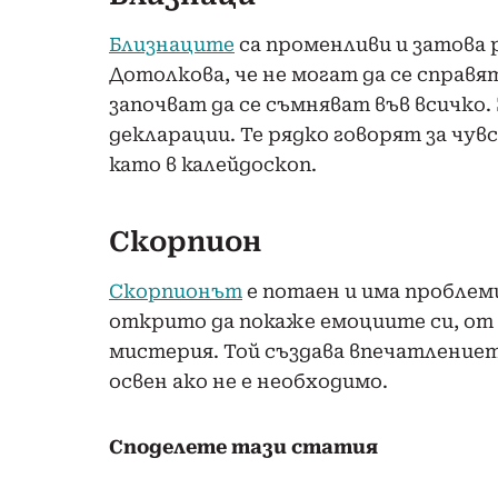
Близнаците
са променливи и затова 
Дотолкова, че не могат да се справят
започват да се съмняват във всичко
декларации. Те рядко говорят за чув
като в калейдоскоп.
Скорпион
Скорпионът
е потаен и има проблеми
открито да покаже емоциите си, от д
мистерия. Той създава впечатлениет
освен ако не е необходимо.
Споделете тази статия