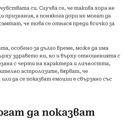
чувствата си. Случва се, че такива хора не
и признания, а понякога дори не могат да
смятат, че това се отнася преди всичко за
а, особено за дълго време, може да има
рху здравето ни, но и върху отношенията с
зана с черти на характера и личността,
чително астролозите, вярват, че
 или да се показват емоции е свързано със
огат да показват