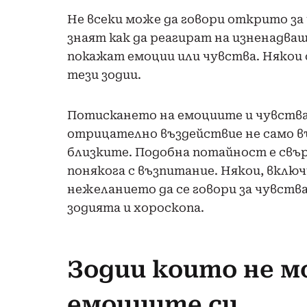
Не всеки може да говори открито за 
знаят как да реагират на изненадващ
покажат емоции или чувства. Някои 
тези зодии.
Потискането на емоциите и чувстват
отрицателно въздействие не само въ
близките. Подобна потайност е свър
понякога с възпитание. Някои, вклю
нежеланието да се говори за чувства
зодията и хороскопа.
Зодии които не м
емоциите си