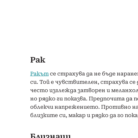
Рак
Ракът
се страхува да не бъде наране
си. Той е чувствителен, страхува се
често изглежда затворен и меланхоли
но рядко ги показва. Предпочита да п
облекчи напрежението. Противно на 
близките си, макар и рядко да го пока
Близнаци