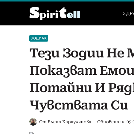
Към
съдържанието
ЗДР
ЗОДИАК
Тези Зодии Не 
Показват Емоци
Потайни И Ряд
Чувствата Си
От
Елена Караулянова
Обновена на
09.