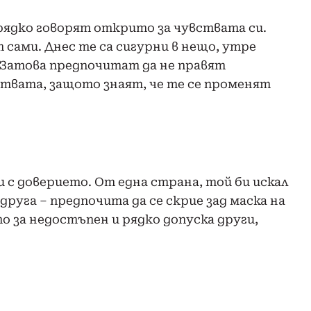
рядко говорят открито за чувствата си.
 сами. Днес те са сигурни в нещо, утре
. Затова предпочитат да не правят
ствата, защото знаят, че те се променят
 с доверието. От една страна, той би искал
руга – предпочита да се скрие зад маска на
о за недостъпен и рядко допуска други,