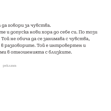
 да говори за чувства.
е и допуска нови хора до себе си. По този
Той не обича да се занимава с чувства,
 в разговорите. Той е интровертен и
еми в отношенията с близките.
реклама