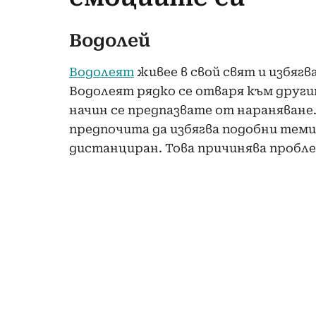
Водолей
Водолеят
живее в свой свят и избягва
Водолеят рядко се отваря към другит
начин се предпазвате от нараняване. 
предпочита да избягва подобни теми
дистанциран. Това причинява пробл