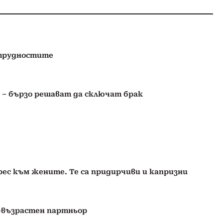
 трудностите
 – бързо решават да сключат брак
ес към жените. Те са придирчиви и капризни
-възрастен партньор