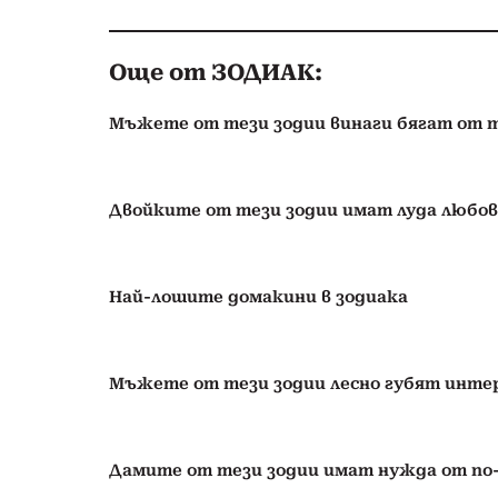
Още от ЗОДИАК:
Мъжете от тези зодии винаги бягат от
Двойките от тези зодии имат луда любов
Най-лошите домакини в зодиака
Мъжете от тези зодии лесно губят интер
Дамите от тези зодии имат нужда от по