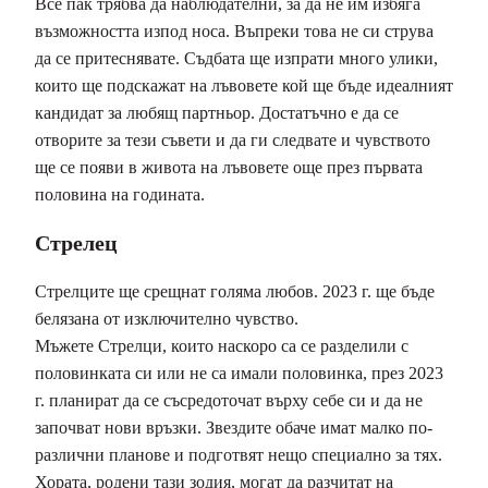
Все пак трябва да наблюдателни, за да не им избяга
възможността изпод носа. Въпреки това не си струва
да се притеснявате. Съдбата ще изпрати много улики,
които ще подскажат на лъвовете кой ще бъде идеалният
кандидат за любящ партньор. Достатъчно е да се
отворите за тези съвети и да ги следвате и чувството
ще се появи в живота на лъвовете още през първата
половина на годината.
Стрелец
Стрелците ще срещнат голяма любов. 2023 г. ще бъде
белязана от изключително чувство.
Мъжете Стрелци, които наскоро са се разделили с
половинката си или не са имали половинка, през 2023
г. планират да се съсредоточат върху себе си и да не
започват нови връзки. Звездите обаче имат малко по-
различни планове и подготвят нещо специално за тях.
Хората, родени тази зодия, могат да разчитат на