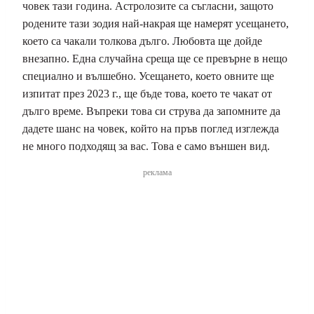
човек тази година. Астролозите са съгласни, защото
родените тази зодия най-накрая ще намерят усещането,
което са чакали толкова дълго. Любовта ще дойде
внезапно. Една случайна среща ще се превърне в нещо
специално и вълшебно. Усещането, което овните ще
изпитат през 2023 г., ще бъде това, което те чакат от
дълго време. Въпреки това си струва да запомните да
дадете шанс на човек, който на пръв поглед изглежда
не много подходящ за вас. Това е само външен вид.
реклама