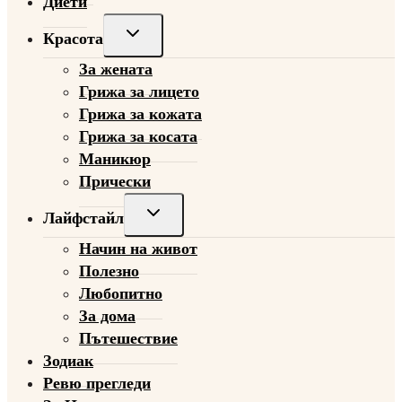
Диети
Toggle
Красота
child
За жената
menu
Грижа за лицето
Грижа за кожата
Грижа за косата
Маникюр
Прически
Toggle
Лайфстайл
child
Начин на живот
menu
Полезно
Любопитно
За дома
Пътешествие
Зодиак
Ревю прегледи