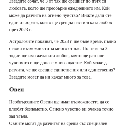
Звездите сочат, че 3 от тях ще срещнат по пътя си
любовта, която ще преобърне ежедневието им. Кой
може да разчита на огнено чувство? Вижте дали сте
един от хората, които ще срещнат истинската любов
през 2023 г.
Астролозите показват, че 2023 г. ще бъде време, пълно
с нови възможности за много от нас. По пътя на 3
зодии ще има желаната любов, която ще разпали
чувството и ще донесе много щастие. Кой може да
разчита, че ще срещне единствения или единствения?
Звездите могат да ни кажат много за това.
Овен
Необвързаните Овени ще имат възможността да се
влюбят безпаметно. Огнено чувство ви очаква точно
зад ъгъла.
Овните могат да разчитат на среща със специален