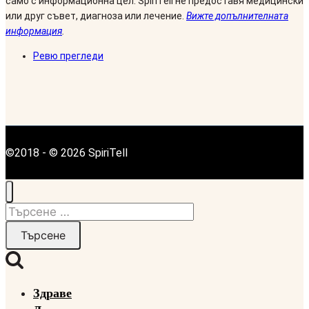
само с информационна цел. SpiriTell не предоставя медицински
или друг съвет, диагноза или лечение.
Вижте допълнителната
информация
.
Ревю прегледи
©2018 - © 2026 SpiriTell
Търсене
за:
Здраве