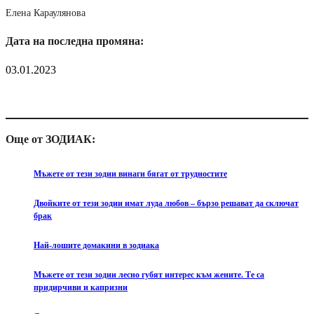
Елена Караулянова
Дата на последна промяна:
03.01.2023
Още от ЗОДИАК:
Мъжете от тези зодии винаги бягат от трудностите
Двойките от тези зодии имат луда любов – бързо решават да сключат
брак
Най-лошите домакини в зодиака
Мъжете от тези зодии лесно губят интерес към жените. Те са
придирчиви и капризни