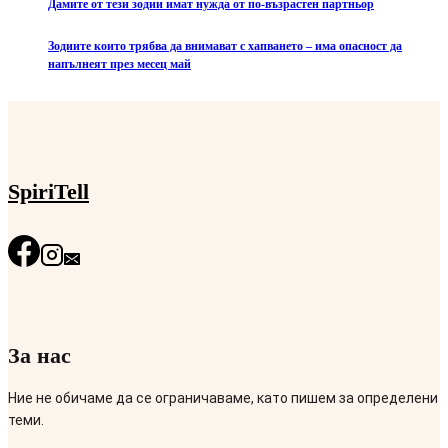
Дамите от тези зодии имат нужда от по-възрастен партньор
Зодиите които трябва да внимават с хапването – има опасност да
напълнеят през месец май
SpiriTell
За нас
Ние не обичаме да се ограничаваме, като пишем за определени
теми.