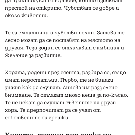
да практикуват спортове, които изискват
престой на открито. Чувстват се добре и
около животни.
Те са емпатични и чувствителни. Затова те
лесно могат да се поставят на мястото на
другия. Тези зодии се отличават с амбиция и
желание за развитие.
Хората, родени през есента, разбира се, също
имат недостатъци. Първо, те не винаги
знаят как да слушат. Липсва им разделено
внимание. Те отлагат много неща за по-късно.
Те не искат да слушат съветите на други
хора. Те предпочитат да се учат от
собствените си грешки.