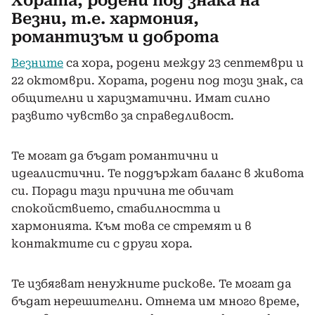
Хората, родени под знака на
Везни, т.е. хармония,
романтизъм и доброта
Везните
са хора, родени между 23 септември и
22 октомври. Хората, родени под този знак, са
общителни и харизматични. Имат силно
развито чувство за справедливост.
Те могат да бъдат романтични и
идеалистични. Те поддържат баланс в живота
си. Поради тази причина те обичат
спокойствието, стабилността и
хармонията. Към това се стремят и в
контактите си с други хора.
Те избягват ненужните рискове. Те могат да
бъдат нерешителни. Отнема им много време,