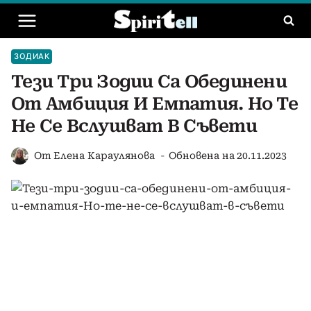
Към
съдържанието
ЗОДИАК
Тези Три Зодии Са Обединени
От Амбиция И Емпатия. Но Те
Не Се Вслушват В Съвети
От
Елена Караулянова
Обновена на
20.11.2023