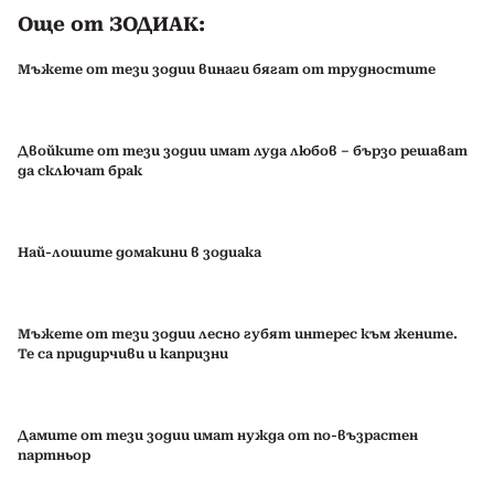
Още от ЗОДИАК:
Мъжете от тези зодии винаги бягат от трудностите
Двойките от тези зодии имат луда любов – бързо решават
да сключат брак
Най-лошите домакини в зодиака
Мъжете от тези зодии лесно губят интерес към жените.
Те са придирчиви и капризни
Дамите от тези зодии имат нужда от по-възрастен
партньор