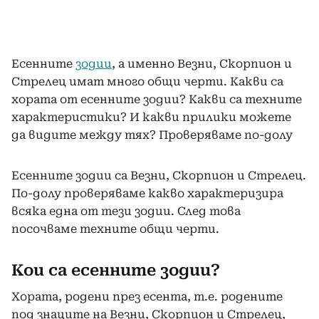
Есенните
зодии
, а именно Везни, Скорпион и
Стрелец имат много общи черти. Какви са
хората от есенните зодии? Какви са техните
характеристики? И какви прилики можете
да видите между тях? Проверяваме по-долу
Есенните зодии са Везни, Скорпион и Стрелец.
По-долу проверяваме какво характеризира
всяка една от тези зодии. След това
посочваме техните общи черти.
Кои са есенните зодии?
Хората, родени през есента, т.е. родените
под знаците на Везни, Скорпион и Стрелец,