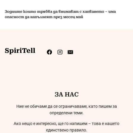
Зодиите които трябва да внимават с хапването – има
опасност да напълнеят през месец май
SpiriTell
ЗА НАС
Ние не обичаме да се ограничаваме, като пишем за
определени теми.
Ако нещо е интересно, ще го напишем – това е нашето
единствено правило.