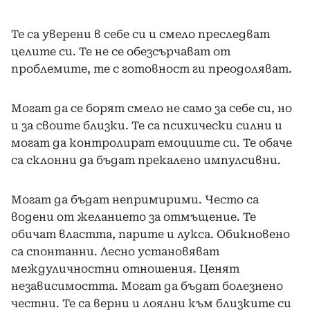
Те са уверени в себе си и смело преследват
целите си. Те не се обезсърчават от
проблемите, те с готовност ги преодоляват.
Могат да се борят смело не само за себе си, но
и за своите близки. Те са психически силни и
могат да контролират емоциите си. Те обаче
са склонни да бъдат прекалено импулсивни.
Могат да бъдат непримирими. Често са
водени от желанието за отмъщение. Те
обичат властта, парите и лукса. Обикновено
са спонтанни. Лесно установяват
междуличностни отношения. Ценят
независимостта. Могат да бъдат болезнено
честни. Те са верни и лоялни към близките си