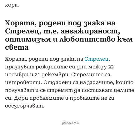
хора.
Хората, родени под знака на
Стрелец, т.е. ангажираност,
оптимизъм и любопитство към
света
Хората, родени под знака на
Стрелец
,
празнуват рождените си дни между 22
ноември и 21 декември. Стрелците са
интроверти. Отдадени са на задачите, които
получават и се стремят да постигнат целите
си. Дори проблемите и провалите не ги
обезсърчават.
реклама