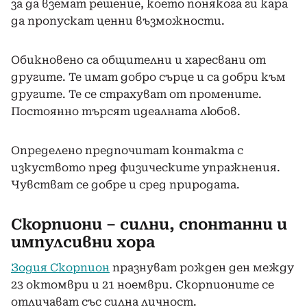
за да вземат решение, което понякога ги кара
да пропускат ценни възможности.
Обикновено са общителни и харесвани от
другите. Те имат добро сърце и са добри към
другите. Те се страхуват от промените.
Постоянно търсят идеалната любов.
Определено предпочитат контакта с
изкуството пред физическите упражнения.
Чувстват се добре и сред природата.
Скорпиони – силни, спонтанни и
импулсивни хора
Зодия Скорпион
празнуват рожден ден между
23 октомври и 21 ноември. Скорпионите се
отличават със силна личност.