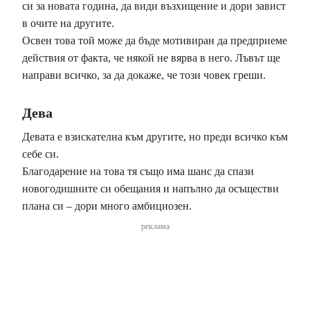
си за новата година, да види възхищение и дори завист
в очите на другите.
Освен това той може да бъде мотивиран да предприеме
действия от факта, че някой не вярва в него. Лъвът ще
направи всичко, за да докаже, че този човек греши.
Дева
Девата е взискателна към другите, но преди всичко към
себе си.
Благодарение на това тя също има шанс да спази
новогодишните си обещания и напълно да осъществи
плана си – дори много амбициозен.
реклама