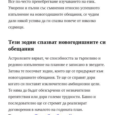
Все по-често пренебрегваме изучаването на език.
Уморени и пълни със съмнения относно успешното
изпълнение на новогодишните обещания, се чудим
дали някой успява да ги спазва повече от няколко
седмици.
Тези зодии спазват новогодишните си
обещания
Астролозите вярват, че способността за търпеливо и
редовно изпълнение на планове е записано в звездите.
Затова те посочват зодии, които ще се придържат към
новогодишните обещания. Те ще се справят дори
когато си поставят изключително амбициозни цели.
Те няма да бъдат обезсърчени от незначителни
препятствия или дори големи трудности. Бавно и
последователно ще се стремят да реализират
договорения в началото на годината план.