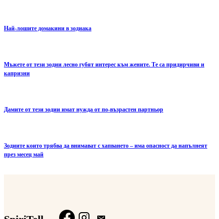
Най-лошите домакини в зодиака
Мъжете от тези зодии лесно губят интерес към жените. Те са придирчиви и
капризни
Дамите от тези зодии имат нужда от по-възрастен партньор
Зодиите които трябва да внимават с хапването – има опасност да напълнеят
през месец май