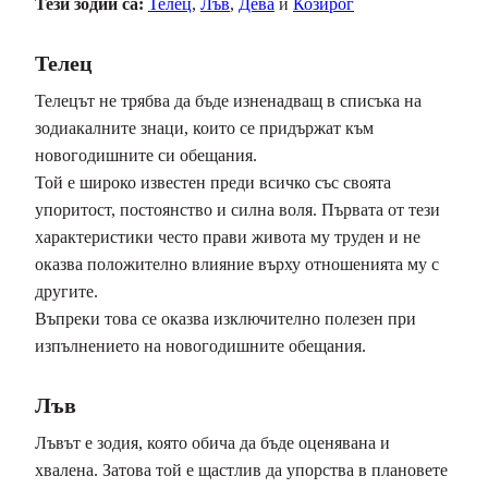
Тези зодии са:
Телец
,
Лъв
,
Дева
и
Козирог
Телец
Телецът не трябва да бъде изненадващ в списъка на
зодиакалните знаци, които се придържат към
новогодишните си обещания.
Той е широко известен преди всичко със своята
упоритост, постоянство и силна воля. Първата от тези
характеристики често прави живота му труден и не
оказва положително влияние върху отношенията му с
другите.
Въпреки това се оказва изключително полезен при
изпълнението на новогодишните обещания.
Лъв
Лъвът е зодия, която обича да бъде оценявана и
хвалена. Затова той е щастлив да упорства в плановете