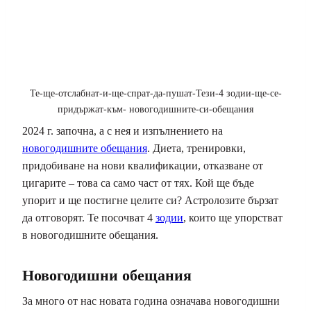
Те-ще-отслабнат-и-ще-спрат-да-пушат-Тези-4 зодии-ще-се-
придържат-към- новогодишните-си-обещания
2024 г. започна, а с нея и изпълнението на
новогодишните обещания
. Диета, тренировки,
придобиване на нови квалификации, отказване от
цигарите – това са само част от тях. Кой ще бъде
упорит и ще постигне целите си? Астролозите бързат
да отговорят. Те посочват 4
зодии
, които ще упорстват
в новогодишните обещания.
Новогодишни обещания
За много от нас новата година означава новогодишни