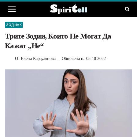
Към
съдържанието
ЗОДИАК
Трите Зодии, Които Не Могат Да
Кажат „не“
От
Елена Караулянова
Обновена на
05.10.2022