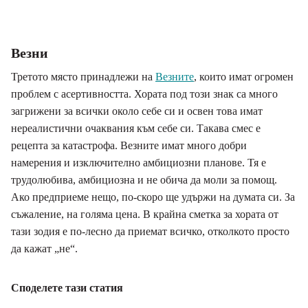
Везни
Третото място принадлежи на
Везните
, които имат огромен
проблем с асертивността. Хората под този знак са много
загрижени за всички около себе си и освен това имат
нереалистични очаквания към себе си. Такава смес е
рецепта за катастрофа. Везните имат много добри
намерения и изключително амбициозни планове. Тя е
трудолюбива, амбициозна и не обича да моли за помощ.
Ако предприеме нещо, по-скоро ще удържи на думата си. За
съжаление, на голяма цена. В крайна сметка за хората от
тази зодия е по-лесно да приемат всичко, отколкото просто
да кажат „не“.
Споделете тази статия