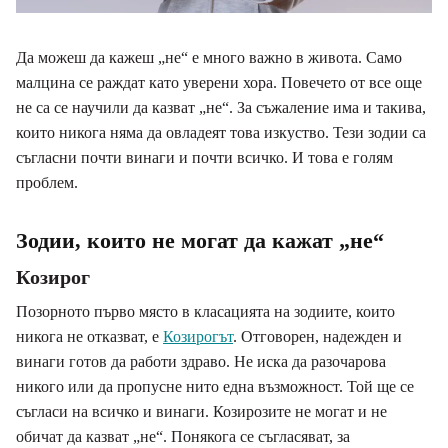
Да можеш да кажеш „не“ е много важно в живота. Само
малцина се раждат като уверени хора. Повечето от все още
не са се научили да казват „не“. За съжаление има и такива,
които никога няма да овладеят това изкуство. Тези зодии са
съгласни почти винаги и почти всичко. И това е голям
проблем.
Зодии, които не могат да кажат „не“
Козирог
Позорното първо място в класацията на зодиите, които
никога не отказват, е
Козирогът
. Отговорен, надежден и
винаги готов да работи здраво. Не иска да разочарова
никого или да пропусне нито една възможност. Той ще се
съгласи на всичко и винаги. Козирозите не могат и не
обичат да казват „не“. Понякога се съгласяват, за