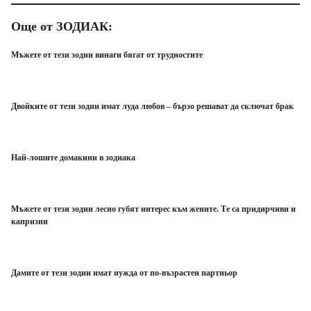
Още от ЗОДИАК:
Мъжете от тези зодии винаги бягат от трудностите
Двойките от тези зодии имат луда любов – бързо решават да сключат брак
Най-лошите домакини в зодиака
Мъжете от тези зодии лесно губят интерес към жените. Те са придирчиви и
капризни
Дамите от тези зодии имат нужда от по-възрастен партньор