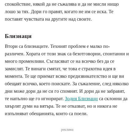
спокойствие, някой да не съжалява и да не мисли нищо
лошо за тях. Дори го правят, когато не им се иска. Те
поставят чувствата на другите над своите.
Близнаци
Втори са близнаците. Техният проблем е малко по-
различен. Хората от този знак са безотговорни, спонтанни и
много променливи. Съгласяват се на всичко без да се
замислят. Те винаги смятат, че това е страхотна идея в
момента. Те ще приемат всяко предизвикателство и ще ви
обещаят всичко, което поискате. За съжаление, след няколко
дни може дори да не си го спомнят. И дори да не забравят,
те напълно ще го игнорират.
Зодия Близнаци
са склонни да
хвърлят думи на вятъра. Те не отказват, но и никога не
изпълняват обещанията, които са поели.
реклама