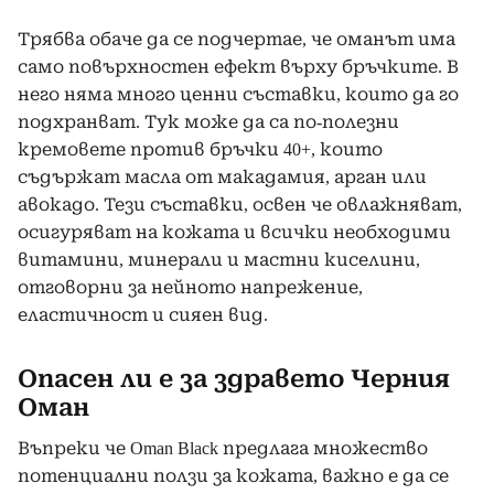
Трябва обаче да се подчертае, че оманът има
само повърхностен ефект върху бръчките. В
него няма много ценни съставки, които да го
подхранват. Тук може да са по-полезни
кремовете против бръчки 40+, които
съдържат масла от макадамия, арган или
авокадо. Тези съставки, освен че овлажняват,
осигуряват на кожата и всички необходими
витамини, минерали и мастни киселини,
отговорни за нейното напрежение,
еластичност и сияен вид.
Опасен ли е за здравето Черния
Оман
Въпреки че Oman Black предлага множество
потенциални ползи за кожата, важно е да се