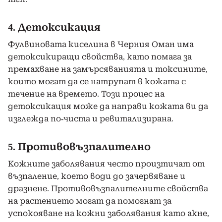
4. Детоксикация
Фулвиновата киселина в Черния Оман има
детоксикиращи свойства, като помага за
премахване на замърсяванията и токсините,
които могат да се натрупат в кожата с
течение на времето. Този процес на
детоксикация може да направи кожата ви да
изглежда по-чиста и ревитализирана.
5. Противовъзпалително
Кожните заболявания често произтичат от
възпаление, което води до зачервяване и
дразнене. Противовъзпалителните свойства
на растението могат да помогнат за
успокояване на кожни заболявания като акне,