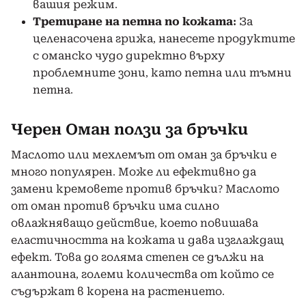
вашия режим.
Третиране на петна по кожата:
За
целенасочена грижа, нанесете продуктите
с оманско чудо директно върху
проблемните зони, като петна или тъмни
петна.
Черен Оман ползи за бръчки
Маслото или мехлемът от оман за бръчки е
много популярен. Може ли ефективно да
замени кремовете против бръчки? Маслото
от оман против бръчки има силно
овлажняващо действие, което повишава
еластичността на кожата и дава изглаждащ
ефект. Това до голяма степен се дължи на
алантоина, големи количества от който се
съдържат в корена на растението.