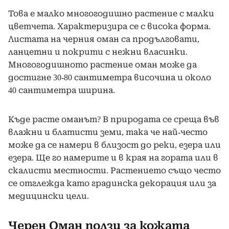
Това е малко многогодишно растение с малки
цветчета. Характеризира се с висока форма.
Листата на черния оман са продълговати,
ланцетни и покрити с нежни власинки.
Многогодишното растение оман може да
достигне 30-80 сантиметра височина и около
40 сантиметра ширина.
Къде расте оманът? В природата се среща във
влажни и блатисти земи, така че най-често
може да се намери в близост до реки, езера или
езера. Ще го намерите и в края на гората или в
скалисти местности. Растението също често
се отглежда като градинска декорация или за
медицински цели.
Черен Оман ползи за кожата