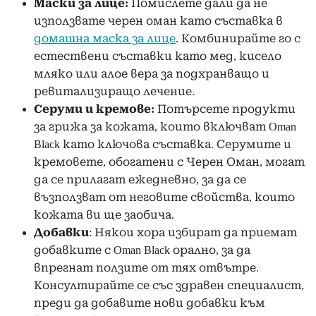
Маски за лице:
Помислете дали да не
използвате черен оман като съставка в
домашна маска за лице
. Комбинирайте го с
естествени съставки като мед, кисело
мляко или алое вера за подхранващо и
ревитализиращо лечение.
Серуми и кремове:
Потърсете продукти
за грижа за кожата, които включват Oman
Black като ключова съставка. Серумите и
кремовете, обогатени с Черен Оман, могат
да се прилагат ежедневно, за да се
възползват от неговите свойства, които
кожата ви ще заобича.
Добавки
: Някои хора избират да приемат
добавките с Oman Black орално, за да
впрегнат ползите от тях отвътре.
Консултирайте се със здравен специалист,
преди да добавите нови добавки към