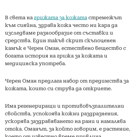
В света на
грижата за кожата
стремежът
към сияйна, здрава кожа често ни кара да
изследваме разнообразие от съставки и
средства. Един такъв скрит скъпоценен
камък е Черен Оман, естествено вещество с
богата история на грижа за кожата и
медицинска употреба.
Черен Оман предлага набор от предимства за
кожата, които си струва да откриете.
Има регенериращи и противовъзпалителни
свойства, успокоява кожни раздразнения,
ускорява заздравяването на рани и намалява
отока. Оманът, за който говорим, е растение,
което от известно време привлича