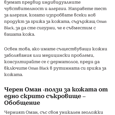
вземат предвид индивидуалните
чувствителност и алергии. Направете тест
за алергия, когато изпробвате всеки нов
продукт за грижа за кожата, съдържащ Oman
Black, за да сте сигурни, че е съвместим с
вашата кожа.
Освен това, ако имате съществуващи кожни
заболявания или медицински проблеми,
консултирайте се с дерматолог, преди да
включите Oman Black в рутинната си грижа за
кожата.
Черен Оман -ползи за кожата от
едно скрито съкровище –
Обобщение
Черният Оман, със своя уникален геоложки