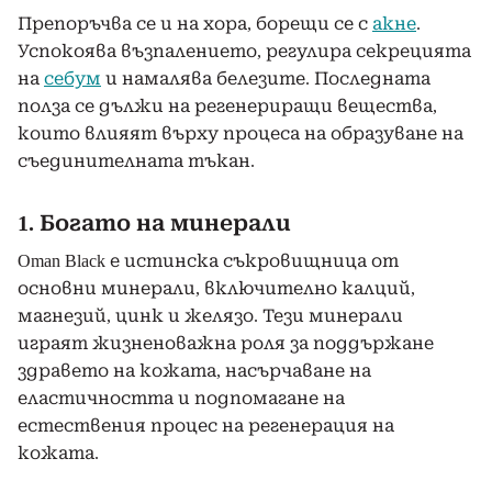
Препоръчва се и на хора, борещи се с
акне
.
Успокоява възпалението, регулира секрецията
на
себум
и намалява белезите. Последната
полза се дължи на регенериращи вещества,
които влияят върху процеса на образуване на
съединителната тъкан.
1. Богато на минерали
Oman Black е истинска съкровищница от
основни минерали, включително калций,
магнезий, цинк и желязо. Тези минерали
играят жизненоважна роля за поддържане
здравето на кожата, насърчаване на
еластичността и подпомагане на
естествения процес на регенерация на
кожата.