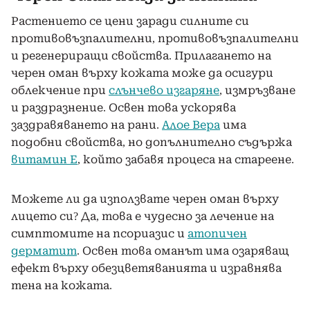
Растението се цени заради силните си
противовъзпалителни, противовъзпалителни
и регенериращи свойства. Прилагането на
черен оман върху кожата може да осигури
облекчение при
слънчево изгаряне
, измръзване
и раздразнение. Освен това ускорява
заздравяването на рани.
Алое Вера
има
подобни свойства, но допълнително съдържа
витамин Е
, който забавя процеса на стареене.
Можете ли да използвате черен оман върху
лицето си? Да, това е чудесно за лечение на
симптомите на псориазис и
атопичен
дерматит
. Освен това оманът има озаряващ
ефект върху обезцветяванията и изравнява
тена на кожата.