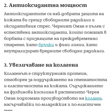
2. Антиоксидантна мощност
Антиоксидантите са най-добрата защита на
кожата ви срещу свободните радикали и
оксидативния стрес. Черният Оман е пълен с
естествени антиоксиданти, които помагат в
борбата с признаците на преждевременно
стареене, като
бръчки
и фини линии, като
неутрализират вредните свободни радикали.
3. Увеличаване на колагена
Колагенът е структурният протеин,
отговорен за поддържането на стегнатостта
и еластичността на кожата. Съдържанието
на фулвинова киселина в растението Черен
Оман подпомага производството на
колаген
,
насърчавайки по-младежкия и по-еластичен
тен.