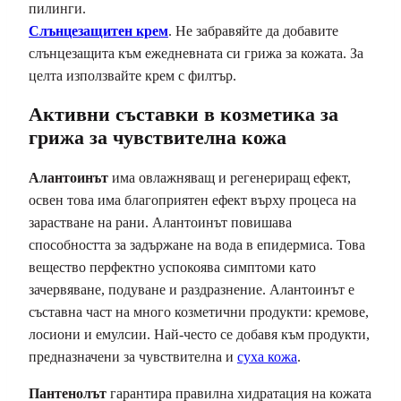
пилинги.
Слънцезащитен крем
. Не забравяйте да добавите
слънцезащита към ежедневната си грижа за кожата. За
целта използвайте крем с филтър.
Активни съставки в козметика за
грижа за чувствителна кожа
Алантоинът
има овлажняващ и регенериращ ефект,
освен това има благоприятен ефект върху процеса на
зарастване на рани. Алантоинът повишава
способността за задържане на вода в епидермиса. Това
вещество перфектно успокоява симптоми като
зачервяване, подуване и раздразнение. Алантоинът е
съставна част на много козметични продукти: кремове,
лосиони и емулсии. Най-често се добавя към продукти,
предназначени за чувствителна и
суха кожа
.
Пантенолът
гарантира правилна хидратация на кожата