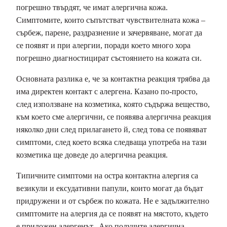
погрешно твърдят, че имат алергична кожа.
Симптомите, които съпътстват чувствителната кожа –
сърбеж, парене, раздразнение и зачервяване, могат да
се появят и при алергии, поради което много хора
погрешно диагностицират състоянието на кожата си.
Основната разлика е, че за контактна реакция трябва да
има директен контакт с алергена. Казано по-просто,
след използване на козметика, която съдържа вещество,
към което сме алергични, се появява алергична реакция
няколко дни след прилагането й, след това се появяват
симптоми, след което всяка следваща употреба на тази
козметика ще доведе до алергична реакция.
Типичните симптоми на остра контактна алергия са
везикули и ексудативни папули, които могат да бъдат
придружени и от сърбеж по кожата. Не е задължително
симптомите на алергия да се появят на мястото, където
е приложен алергенът. Ако получите алергична