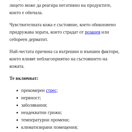
лицето може да реагира негативно на продуктите,
които е обичала.
Чувствителната кожа е състояние, което обикновено
придружава хората, които страдат от
розацея
или
себореен дерматит.
Най-честата причина са вътрешни и външни фактори,
които влияят неблагоприятно на състоянието на
кожата.
Те включват:
прекомерен
стрес
;
нервност;
заболявания;
неадекватни грижи;
температурни промени;
климатизирани помещения;