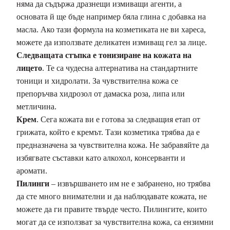
няма да съдържа дразнещи измиващи агенти, а
основата й ще бъде например бяла глина с добавка на
масла. Ако тази формула на козметиката не ви хареса,
можете да използвате деликатен измиващ гел за лице.
Следващата стъпка е тонизиране на кожата на
лицето
. Те са чудесна алтернатива на стандартните
тоници и хидролати. За чувствителна кожа се
препоръчва хидрозол от дамаска роза, липа или
метличина.
Крем
. Сега кожата ви е готова за следващия етап от
грижата, който е кремът. Тази козметика трябва да е
предназначена за чувствителна кожа. Не забравяйте да
избягвате съставки като алкохол, консерванти и
аромати.
Пилинги
– извършването им не е забранено, но трябва
да сте много внимателни и да наблюдавате кожата, не
можете да ги правите твърде често. Пилингите, които
могат да се използват за чувствителна кожа, са ензимни