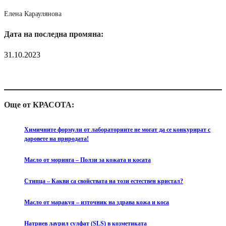
Елена Караулянова
Дата на последна промяна:
31.10.2023
Още от КРАСОТА:
Химичните формули от лабораториите не могат да се конкурират с
даровете на природата!
Масло от моринга – Ползи за кожата и косата
Стипца – Какви са свойствата на този естествен кристал?
Масло от маракуя – източник на здрава кожа и коса
Натриев лаурил сулфат (SLS) в козметиката