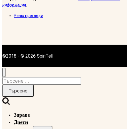
информация
.
Ревю прегледи
©2018 - © 2026 SpiriTell
Търсене
за:
Здраве
Диети