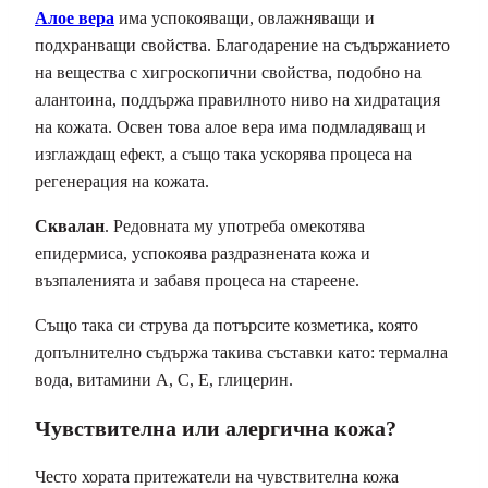
Алое вера
има успокояващи, овлажняващи и
подхранващи свойства. Благодарение на съдържанието
на вещества с хигроскопични свойства, подобно на
алантоина, поддържа правилното ниво на хидратация
на кожата. Освен това алое вера има подмладяващ и
изглаждащ ефект, а също така ускорява процеса на
регенерация на кожата.
Сквалан
. Редовната му употреба омекотява
епидермиса, успокоява раздразнената кожа и
възпаленията и забавя процеса на стареене.
Също така си струва да потърсите козметика, която
допълнително съдържа такива съставки като: термална
вода, витамини А, С, Е, глицерин.
Чувствителна или алергична кожа?
Често хората притежатели на чувствителна кожа