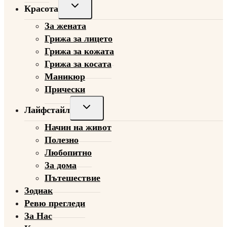
Toggle
Красота
child
За жената
menu
Грижа за лицето
Грижа за кожата
Грижа за косата
Маникюр
Прически
Toggle
Лайфстайл
child
Начин на живот
menu
Полезно
Любопитно
За дома
Пътешествие
Зодиак
Ревю прегледи
За Нас