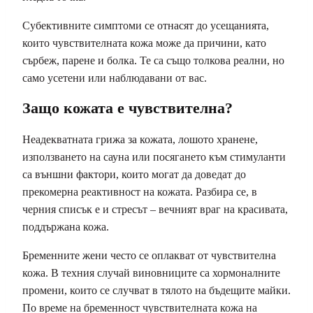
Субективните симптоми се отнасят до усещанията,
които чувствителната кожа може да причини, като
сърбеж, парене и болка. Те са също толкова реални, но
само усетени или наблюдавани от вас.
Защо кожата е чувствителна?
Неадекватната грижа за кожата, лошото хранене,
използването на сауна или посягането към стимуланти
са външни фактори, които могат да доведат до
прекомерна реактивност на кожата. Разбира се, в
черния списък е и стресът – вечният враг на красивата,
поддържана кожа.
Бременните жени често се оплакват от чувствителна
кожа. В техния случай виновниците са хормоналните
промени, които се случват в тялото на бъдещите майки.
По време на бременност чувствителната кожа на