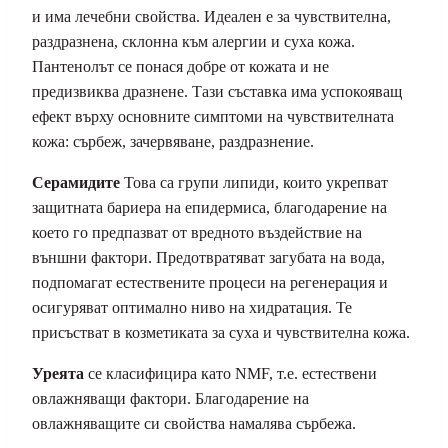
и има лечебни свойства. Идеален е за чувствителна,
раздразнена, склонна към алергии и суха кожа.
Пантенолът се понася добре от кожата и не
предизвиква дразнене. Тази съставка има успокояващ
ефект върху основните симптоми на чувствителната
кожа: сърбеж, зачервяване, раздразнение.
Серамидите
Това са групи липиди, които укрепват
защитната бариера на епидермиса, благодарение на
което го предпазват от вредното въздействие на
външни фактори. Предотвратяват загубата на вода,
подпомагат естествените процеси на регенерация и
осигуряват оптимално ниво на хидратация. Те
присъстват в козметиката за суха и чувствителна кожа.
Уреята
се класифицира като NMF, т.е. естествени
овлажняващи фактори. Благодарение на
овлажняващите си свойства намалява сърбежа.