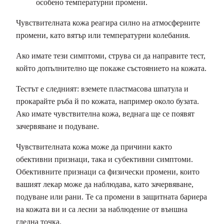
особено температурни промени.
Чувствителната кожа реагира силно на атмосферните
промени, като вятър или температурни колебания.
Ако имате тези симптоми, струва си да направите тест,
който допълнително ще покаже състоянието на кожата.
Тестът е следният: вземете пластмасова шпатула и
прокарайте ръба й по кожата, например около бузата.
Ако имате чувствителна кожа, веднага ще се появят
зачервяване и подуване.
Чувствителната кожа може да причини както
обективни признаци, така и субективни симптоми.
Обективните признаци са физически промени, които
вашият лекар може да наблюдава, като зачервяване,
подуване или рани. Те са промени в защитната бариера
на кожата ви и са лесни за наблюдение от външна
гледна точка.