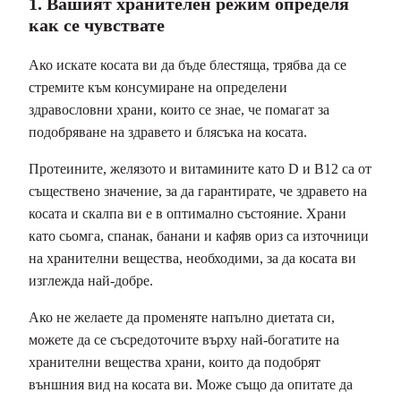
1. Вашият хранителен режим определя
как се чувствате
Ако искате косата ви да бъде блестяща, трябва да се
стремите към консумиране на определени
здравословни храни, които се знае, че помагат за
подобряване на здравето и блясъка на косата.
Протеините, желязото и витамините като D и B12 са от
съществено значение, за да гарантирате, че здравето на
косата и скалпа ви е в оптимално състояние. Храни
като сьомга, спанак, банани и кафяв ориз са източници
на хранителни вещества, необходими, за да косата ви
изглежда най-добре.
Ако не желаете да променяте напълно диетата си,
можете да се съсредоточите върху най-богатите на
хранителни вещества храни, които да подобрят
външния вид на косата ви. Може също да опитате да