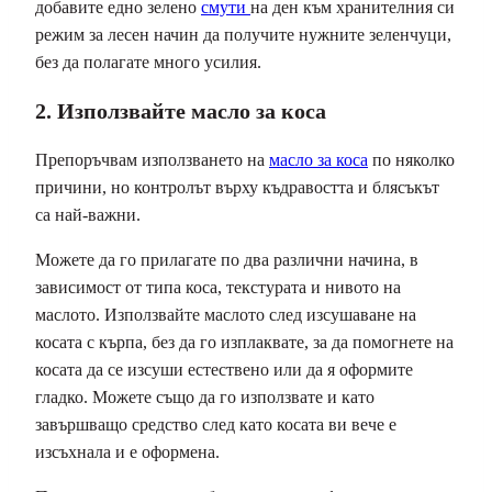
добавите едно зелено
смути
на ден към хранителния си
режим за лесен начин да получите нужните зеленчуци,
без да полагате много усилия.
2. Използвайте масло за коса
Препоръчвам използването на
масло за коса
по няколко
причини, но контролът върху къдравостта и блясъкът
са най-важни.
Можете да го прилагате по два различни начина, в
зависимост от типа коса, текстурата и нивото на
маслото. Използвайте маслото след изсушаване на
косата с кърпа, без да го изплаквате, за да помогнете на
косата да се изсуши естествено или да я оформите
гладко. Можете също да го използвате и като
завършващо средство след като косата ви вече е
изсъхнала и е оформена.