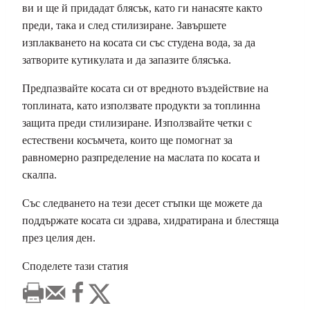
ви и ще й придадат блясък, като ги нанасяте както
преди, така и след стилизиране. Завършете
изплакването на косата си със студена вода, за да
затворите кутикулата и да запазите блясъка.
Предпазвайте косата си от вредното въздействие на
топлината, като използвате продукти за топлинна
защита преди стилизиране. Използвайте четки с
естествени косъмчета, които ще помогнат за
равномерно разпределение на маслата по косата и
скалпа.
Със следването на тези десет стъпки ще можете да
поддържате косата си здрава, хидратирана и блестяща
през целия ден.
Споделете тази статия