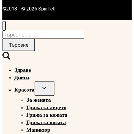
©2018 - © 2026 SpiriTell
Търсене
за:
Здраве
Диети
Toggle
Красота
child
За жената
menu
Грижа за лицето
Грижа за кожата
Грижа за косата
Маникюр