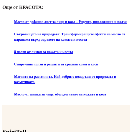
Още от КРАСОТА:
Масло от дафинов лист за лице и коса – Рецепта, приложения и ползи
Съкровището на природата: Трансформиращите ефекти на масло от
каранджа върху здравето на кожата и косата
8 ползи от лимон за кожата и косата
Спирулина ползи и рецепти за красива кожа и коса
Магията на растенията. Най-добрите подаръци от природата в
козметиката.
Масло от шипка за лице, обезцветяване на кожата и коса
SpiriTell