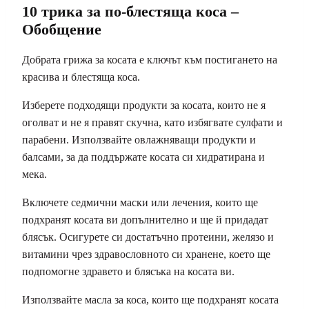
10 трика за по-блестяща коса –
Обобщение
Добрата грижа за косата е ключът към постигането на
красива и блестяща коса.
Изберете подходящи продукти за косата, които не я
оголват и не я правят скучна, като избягвате сулфати и
парабени. Използвайте овлажняващи продукти и
балсами, за да поддържате косата си хидратирана и
мека.
Включете седмични маски или лечения, които ще
подхранят косата ви допълнително и ще й придадат
блясък. Осигурете си достатъчно протеини, желязо и
витамини чрез здравословното си хранене, което ще
подпомогне здравето и блясъка на косата ви.
Използвайте масла за коса, които ще подхранят косата