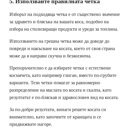
5. Използвайте правилната четка
Изборът на подходяща четка е от съществено значение
за здравето и блясъка на вашата коса, подобно на
избора на стилизиращи продукти и уреди за топлина.
Използването на грешна четка може да доведе до
повреди и накъсване на косата, което от своя страна
може да я направи скучна и безжизнена.
Препоръчително е да избирате четки с естествени
косъмчета, като например глиган, вместо по-грубите
варианти. Тези четки помагат за равномерно
разпределение на маслата по косата и скалпа, като
резултатът е по-бляскав и здравословен вид на косата.
За по-добри резултати, винаги решете косата си
внимателно, като започнете от краищата и се
придвижвате нагоре.