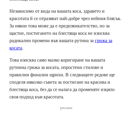
Независимо от вида на вашата коса, здравето и
красотата й се отразяват най-добре чрез нейния блясък.
За някои това може да е предизвикателство, но за
щастие, постигането на блестяща коса не изисква
радикални промени във вашата рутина за
грижа за
косата
.
Това изисква само малко коригиране на вашата
рутинна грижа за косата, опростени стилове и
правилни финални щрихи. В следващите редове ще
споделя няколко съвета за постигане на красива и
блестяща коса, без да се налага да променяте изцяло
своя подход към красотата.
реклама