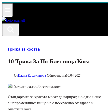
Към
съдържанието
Грижа за косата
10 Трика За По-Блестяща Коса
От
Елена Караулянова
Обновена на
10.04.2024
Стандартите за красота могат да варират, но едно нещо
е непроменливо: нищо не е по-красиво от здрава и
блестяща коса.