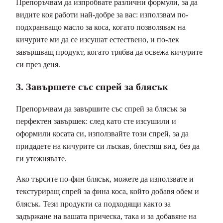
Препоръчвам да изпробвате различни формули, за да
видите коя работи най-добре за вас: използвам по-
подхранващо масло за коса, когато позволявам на
кичурите ми да се изсушат естествено, и по-лек
завършващ продукт, когато трябва да освежа кичурите
си през деня.
3. Завършете със спрей за блясък
Препоръчвам да завършите със спрей за блясък за
перфектен завършек: след като сте изсушили и
оформили косата си, използвайте този спрей, за да
придадете на кичурите си лъскав, блестящ вид, без да
ги утежнявате.
Ако търсите по-фин блясък, можете да използвате и
текстуриращ спрей за фина коса, който добавя обем и
блясък. Тези продукти са подходящи както за
задържане на вашата прическа, така и за добавяне на