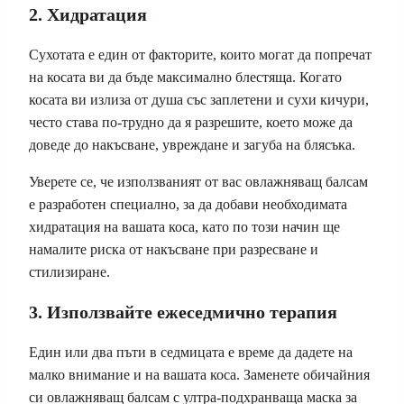
2. Хидратация
Сухотата е един от факторите, които могат да попречат
на косата ви да бъде максимално блестяща. Когато
косата ви излиза от душа със заплетени и сухи кичури,
често става по-трудно да я разрешите, което може да
доведе до накъсване, увреждане и загуба на блясъка.
Уверете се, че използваният от вас овлажняващ балсам
е разработен специално, за да добави необходимата
хидратация на вашата коса, като по този начин ще
намалите риска от накъсване при разресване и
стилизиране.
3. Използвайте ежеседмично терапия
Един или два пъти в седмицата е време да дадете на
малко внимание и на вашата коса. Заменете обичайния
си овлажняващ балсам с ултра-подхранваща маска за