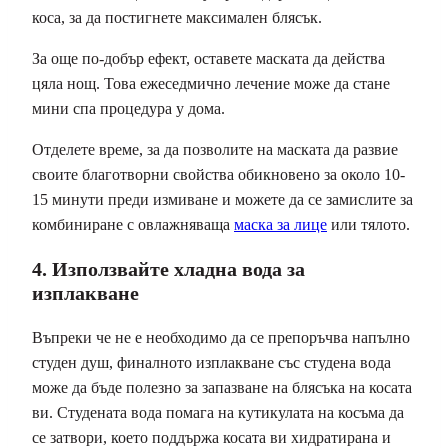
коса, за да постигнете максимален блясък.
За още по-добър ефект, оставете маската да действа
цяла нощ. Това ежеседмично лечение може да стане
мини спа процедура у дома.
Отделете време, за да позволите на маската да развие
своите благотворни свойства обикновено за около 10-
15 минути преди измиване и можете да се замислите за
комбиниране с овлажняваща
маска за лице
или тялото.
4. Използвайте хладна вода за
изплакване
Въпреки че не е необходимо да се препоръчва напълно
студен душ, финалното изплакване със студена вода
може да бъде полезно за запазване на блясъка на косата
ви. Студената вода помага на кутикулата на косъма да
се затвори, което поддържа косата ви хидратирана и