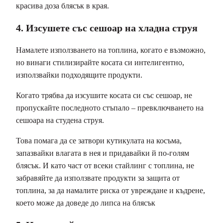
красива доза блясък в края.
4. Изсушете със сешоар на хладна струя
Намалете използването на топлина, когато е възможно,
но винаги стилизирайте косата си интелигентно,
използвайки подходящите продукти.
Когато трябва да изсушите косата си със сешоар, не
пропускайте последното стъпало – превключването на
сешоара на студена струя.
Това помага да се затвори кутикулата на косъма,
запазвайки влагата в нея и придавайки й по-голям
блясък. И като част от всеки стайлинг с топлина, не
забравяйте да използвате продукти за защита от
топлина, за да намалите риска от увреждане и къдрене,
което може да доведе до липса на блясък