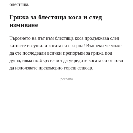
блестяща.
Грижа за блестяща коса и след
измиване
Търсенето на път към блестяща коса продължава след
като сте изсушили косата си с кърпа! Въпреки че може
да сте последвали всички препоръки за грижа под
душа, няма по-бърз начин да увредите косата си от това
да използвате прекомерно горещ сешоар.
реклама