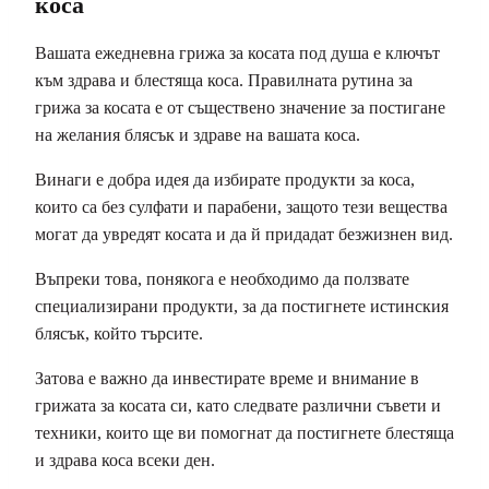
коса
Вашата ежедневна грижа за косата под душа е ключът
към здрава и блестяща коса. Правилната рутина за
грижа за косата е от съществено значение за постигане
на желания блясък и здраве на вашата коса.
Винаги е добра идея да избирате продукти за коса,
които са без сулфати и парабени, защото тези вещества
могат да увредят косата и да й придадат безжизнен вид.
Въпреки това, понякога е необходимо да ползвате
специализирани продукти, за да постигнете истинския
блясък, който търсите.
Затова е важно да инвестирате време и внимание в
грижата за косата си, като следвате различни съвети и
техники, които ще ви помогнат да постигнете блестяща
и здрава коса всеки ден.