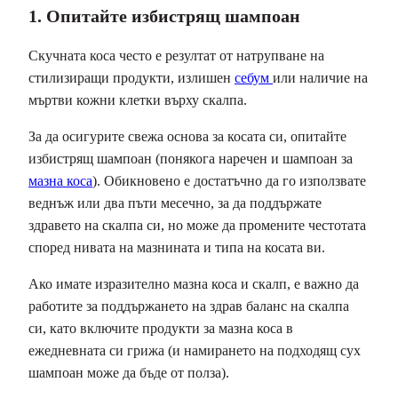
1. Опитайте избистрящ шампоан
Скучната коса често е резултат от натрупване на
стилизиращи продукти, излишен
себум
или наличие на
мъртви кожни клетки върху скалпа.
За да осигурите свежа основа за косата си, опитайте
избистрящ шампоан (понякога наречен и шампоан за
мазна коса
). Обикновено е достатъчно да го използвате
веднъж или два пъти месечно, за да поддържате
здравето на скалпа си, но може да промените честотата
според нивата на мазнината и типа на косата ви.
Ако имате изразително мазна коса и скалп, е важно да
работите за поддържането на здрав баланс на скалпа
си, като включите продукти за мазна коса в
ежедневната си грижа (и намирането на подходящ сух
шампоан може да бъде от полза).