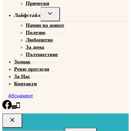
Прически
Toggle
Лайфстайл
child
Начин на живот
menu
Полезно
Любопитно
За дома
Пътешествие
Зодиак
Ревю прегледи
За Нас
Контакти
Абонамент