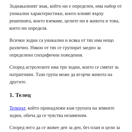
Зодиакалният знак, който ни е определен, има набор от
уникални характеристики, които влияят върху
решенията, които вземаме, целите ни в живота и това,
което ни определя.
Всички зодии са уникални и всяка от тях има нещо
различно. Някои от тях се групират заедно за
определени специфични поведения.
Според астролозите има три зодии, които се смятат за
натрапчиви. Тази група може да вгорчи живота на
другите.
1. Телец
Телецът
, който принадлежи към групата на земните
зодии, обича да се чувства незаменим.
Според него да се живее ден за ден, без план и цели за