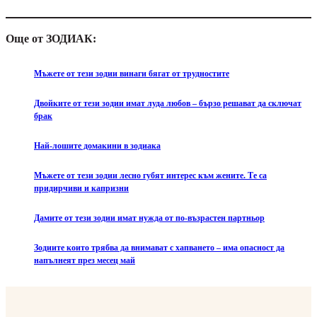
Още от ЗОДИАК:
Мъжете от тези зодии винаги бягат от трудностите
Двойките от тези зодии имат луда любов – бързо решават да сключат
брак
Най-лошите домакини в зодиака
Мъжете от тези зодии лесно губят интерес към жените. Те са
придирчиви и капризни
Дамите от тези зодии имат нужда от по-възрастен партньор
Зодиите които трябва да внимават с хапването – има опасност да
напълнеят през месец май