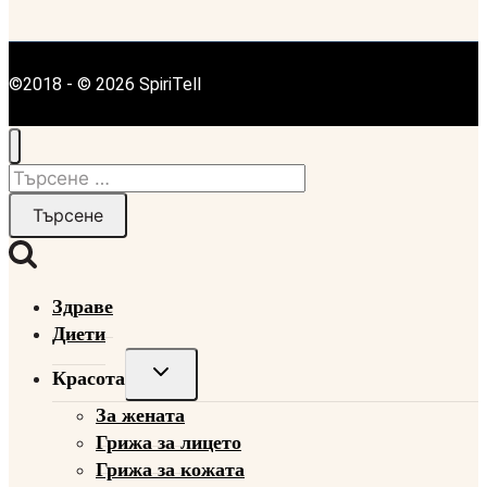
©2018 - © 2026 SpiriTell
Търсене
за:
Здраве
Диети
Toggle
Красота
child
За жената
menu
Грижа за лицето
Грижа за кожата