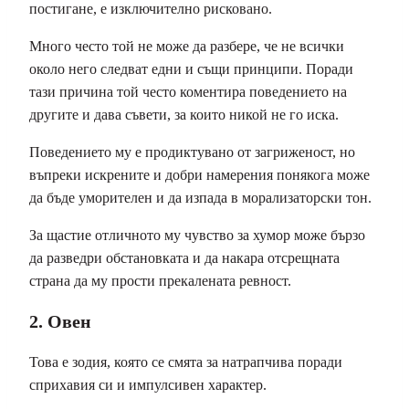
постигане, е изключително рисковано.
Много често той не може да разбере, че не всички
около него следват едни и същи принципи. Поради
тази причина той често коментира поведението на
другите и дава съвети, за които никой не го иска.
Поведението му е продиктувано от загриженост, но
въпреки искрените и добри намерения понякога може
да бъде уморителен и да изпада в морализаторски тон.
За щастие отличното му чувство за хумор може бързо
да разведри обстановката и да накара отсрещната
страна да му прости прекалената ревност.
2. Овен
Това е зодия, която се смята за натрапчива поради
сприхавия си и импулсивен характер.