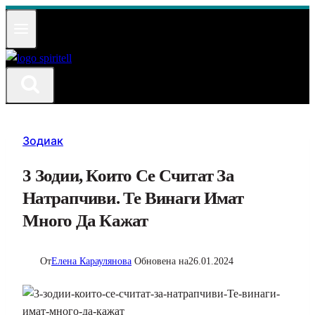
Към
съдържанието
Зодиак
3 Зодии, Които Се Считат За
Натрапчиви. Те Винаги Имат
Много Да Кажат
От
Елена Караулянова
Обновена на
26.01.2024