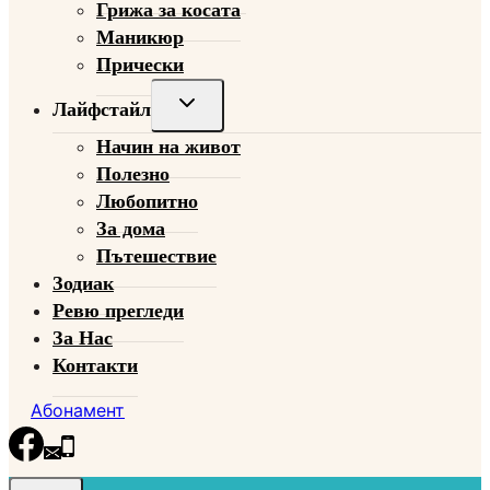
Грижа за косата
Маникюр
Прически
Toggle
Лайфстайл
child
Начин на живот
menu
Полезно
Любопитно
За дома
Пътешествие
Зодиак
Ревю прегледи
За Нас
Контакти
Абонамент