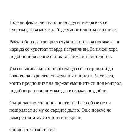
Поради факта, че често пита другите хора как се
чувстват, това може да бъде уморително за околните.
Ракът обича да говори за чувства, но това понякога ги
кара да се чувстват твърде натрапчиви. За някои хора
подобно поведение е знак за грижа и приятелство.
Има и такива, които не обичат да се разкриват и да
говорят за скритите си желания и нужди. За хората,
които предпочитат да държат емоциите си под контрол,
подобни разговори може да се окажат неудобни.
Съпричастността и нежността на Рака обаче не ви
позволяват да му се сърдите дълго. Още повече че
намеренията му са чисти и искрени.
Споделете тази статия