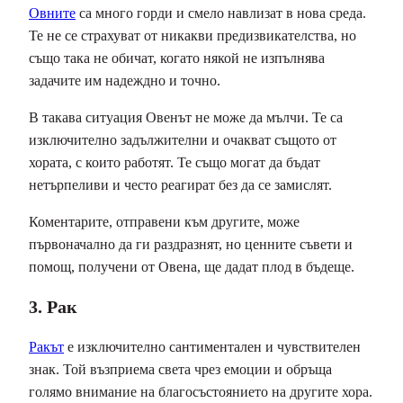
Овните
са много горди и смело навлизат в нова среда.
Те не се страхуват от никакви предизвикателства, но
също така не обичат, когато някой не изпълнява
задачите им надеждно и точно.
В такава ситуация Овенът не може да мълчи. Те са
изключително задължителни и очакват същото от
хората, с които работят. Те също могат да бъдат
нетърпеливи и често реагират без да се замислят.
Коментарите, отправени към другите, може
първоначално да ги раздразнят, но ценните съвети и
помощ, получени от Овена, ще дадат плод в бъдеще.
3. Рак
Ракът
е изключително сантиментален и чувствителен
знак. Той възприема света чрез емоции и обръща
голямо внимание на благосъстоянието на другите хора.