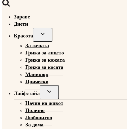
Здраве
Диети
Toggle
Красота
child
За жената
menu
Грижа за лицето
Грижа за кожата
Грижа за косата
Маникюр
Прически
Toggle
Лайфстайл
child
Начин на живот
menu
Полезно
Любопитно
За дома