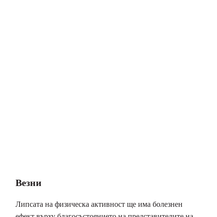
Везни
Липсата на физическа активност ще има болезнен
ефект върху благосъстоянието на представителите на