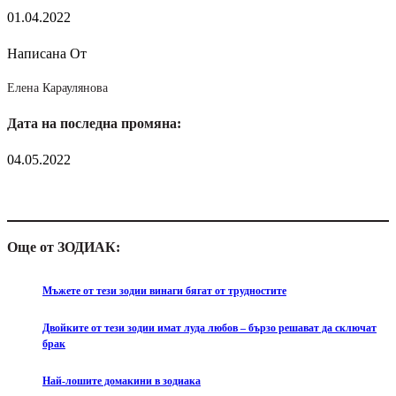
01.04.2022
Написана От
Елена Караулянова
Дата на последна промяна:
04.05.2022
Още от ЗОДИАК:
Мъжете от тези зодии винаги бягат от трудностите
Двойките от тези зодии имат луда любов – бързо решават да сключат
брак
Най-лошите домакини в зодиака