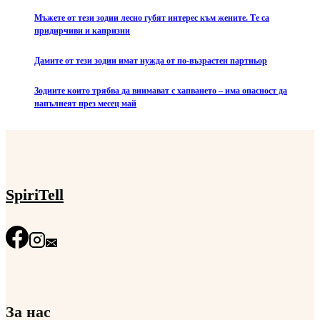
Мъжете от тези зодии лесно губят интерес към жените. Те са
придирчиви и капризни
Дамите от тези зодии имат нужда от по-възрастен партньор
Зодиите които трябва да внимават с хапването – има опасност да
напълнеят през месец май
SpiriTell
За нас