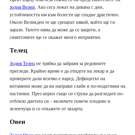
зодия Везни
. Ако сега лежат на дивана с дни,
устойчивостта им към болести ще спадне драстично.
Около Великден те ще срещнат някой, който ще ги
зарази. Тялото няма да може да се защити, а
симптомите ще се окажат много неприятни.
Телец
Зодия Телец
не трябва да забравя за редовните
прегледи. Крайно време е да отидете на лекар и да
проверите дали всичко е наред. Дефицитът на
витамини може да ви направи слаби и по-податливи на
настинки. През април също си струва да разгледате по-
отблизо диетата си – включете повече плодове и
зеленчуци и се откажете от захарта.
Овен