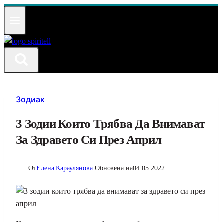
Към
съдържанието
Зодиак
3 Зодии Които Трябва Да Внимават
За Здравето Си През Април
От
Елена Караулянова
Обновена на
04.05.2022