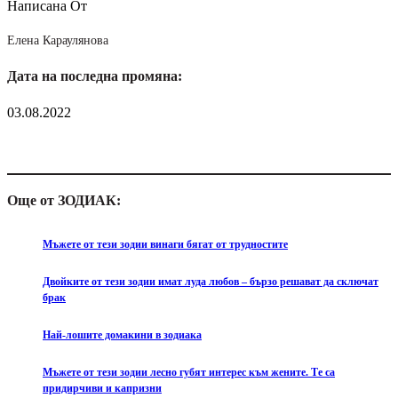
Написана От
Елена Караулянова
Дата на последна промяна:
03.08.2022
Още от ЗОДИАК:
Мъжете от тези зодии винаги бягат от трудностите
Двойките от тези зодии имат луда любов – бързо решават да сключат
брак
Най-лошите домакини в зодиака
Мъжете от тези зодии лесно губят интерес към жените. Те са
придирчиви и капризни