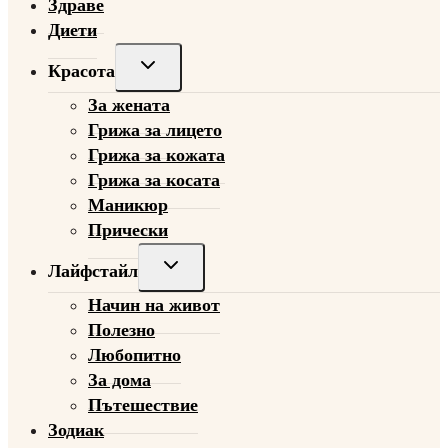
Здраве
Диети
Toggle
Красота
child
За жената
menu
Грижа за лицето
Грижа за кожата
Грижа за косата
Маникюр
Прически
Toggle
Лайфстайл
child
Начин на живот
menu
Полезно
Любопитно
За дома
Пътешествие
Зодиак