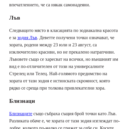
впечатлението, че са някак самонадеяни.
Лъв
Следващото място в класацията по зодиакална красота
е за
зодия Лъв
. Деветте получени точки означават, че
хората, родени между 23 юли и 23 август, са
изключително красиви, но не прекалено натрапчиви.
Лъвовете също се харесват на всички, но външният им
вид е по-отличителен от този на универсалните
Стрелец или Телец. Най-голямото предимство на
хората от тази зодия е истинската скромност, която
рядко се среща при толкова привлекателни хора.
Близнаци
Близнаците
също събраха същия брой точки като Лъв.
Разликата обаче е, че хората от тази зодия изглеждат по-
добре, колкото по-малко се грижат за себе си. Косите