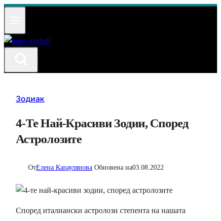
Към
съдържанието
Зодиак
4-Те Най-Красиви Зодии, Според
Астролозите
От
Елена Караулянова
Обновена на
03.08.2022
Според италиански астролози степента на нашата