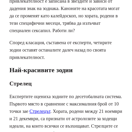
привлекателност е записана в звездите и зависи от
дадения знак на зодиака. Каноните на красотата могат
да се променят като калейдоскоп, но хората, родени в
тези специфични месеци, трябва да излъчват
специален сексапил. Работи ли?
Според класация, съставена от експерти, четирите
зодии оставят останалите далеч назад по своята
привлекателност.
Най-красивите зодии
Стрелец
Експертите оцениха зодиите по десетобалната система.
Първото място в сравнение с максималния брой от 10
точки зае
Стрелецът
. Хората, родени между 21 ноември
и 21 декември, са признати от астролозите за ходещи
идеали, на които всички се възхищават. Стрелците се