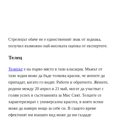
Стрелецът обаче не е единственият знак от зодиака,
получил възможно най-високата оценка от експертите.
Телец
Телецът
е на първо място в тази класация. Мъжът от
тази зодия може да бъде толкова красив, че жените да
припадат, когато го видят. Работи и обратното. Жените,
родени между 20 април и 21 май, могат да участват с
голям успех в състезанията за Мис Свят. Телците се
характеризират с универсална красота, в която всеки
може да намери нещо за себе си. В същото време
ефектният им външен вид може да им създаде