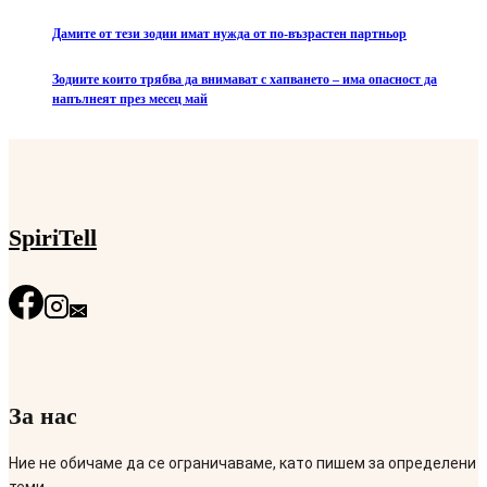
Дамите от тези зодии имат нужда от по-възрастен партньор
Зодиите които трябва да внимават с хапването – има опасност да
напълнеят през месец май
SpiriTell
За нас
Ние не обичаме да се ограничаваме, като пишем за определени
теми.