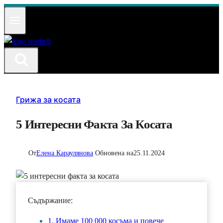
Към
съдържанието
Грижа за косата
5 Интересни Факта За Косата
От
Елена Караулянова
Обновена на
25.11.2024
Съдържание:
1. Имаме 100 000 косъма и повече