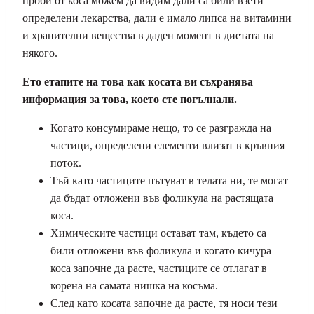
проби от коса можем да видим дали са били взети
определени лекарства, дали е имало липса на витамини
и хранителни вещества в даден момент в диетата на
някого.
Ето етапите на това как косата ви съхранява
информация за това, което сте погълнали.
Когато консумираме нещо, то се разгражда на
частици, определени елементи влизат в кръвния
поток.
Тъй като частиците пътуват в телата ни, те могат
да бъдат отложени във фоликула на растящата
коса.
Химическите частици остават там, където са
били отложени във фоликула и когато кичура
коса започне да расте, частиците се отлагат в
корена на самата нишка на косъма.
След като косата започне да расте, тя носи тези