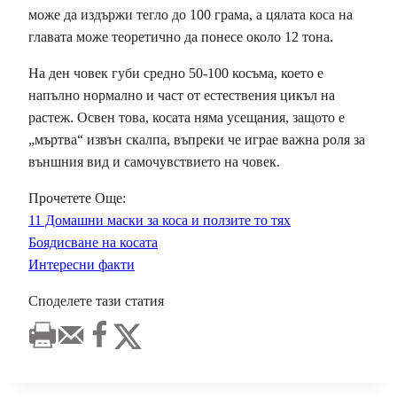
може да издържи тегло до 100 грама, а цялата коса на
главата може теоретично да понесе около 12 тона.
На ден човек губи средно 50-100 косъма, което е
напълно нормално и част от естествения цикъл на
растеж. Освен това, косата няма усещания, защото е
„мъртва“ извън скалпа, въпреки че играе важна роля за
външния вид и самочувствието на човек.
Прочетете Още:
11 Домашни маски за коса и ползите то тях
Боядисване на косата
Интересни факти
Споделете тази статия