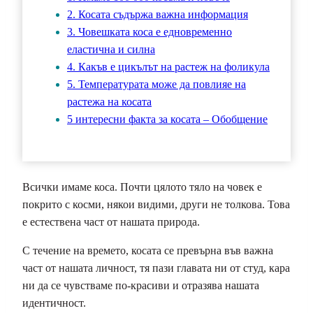
2. Косата съдържа важна информация
3. Човешката коса е едновременно
еластична и силна
4. Какъв е цикълът на растеж на фоликула
5. Температурата може да повлияе на
растежа на косата
5 интересни факта за косата – Обобщение
Всички имаме коса. Почти цялото тяло на човек е
покрито с косми, някои видими, други не толкова. Това
е естествена част от нашата природа.
С течение на времето, косата се превърна във важна
част от нашата личност, тя пази главата ни от студ, кара
ни да се чувстваме по-красиви и отразява нашата
идентичност.