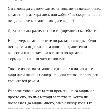
Сега може да си помислите, че това звучи налудничаво,
косата ни няма хард диск или „облак“ за съхранение на
неща, така че как може това да е вярно?
Докато косата расте, тя носи информация със себе си.
Например, когато ноктите ни растат и виждаме бели
петна, те са индикации за липса на хранителни
вещества или витамини в тялото по време на
формиране на тази част от ноктите.
Това се използва от много години като начин да се
види дали някой е недохранен или спазва неправилен
хранителен режим.
Въпреки това в косата тези промени не са видими с
просто око, но има методи за тестване, които ни
позволяват да видим много, само с кичур коса. От