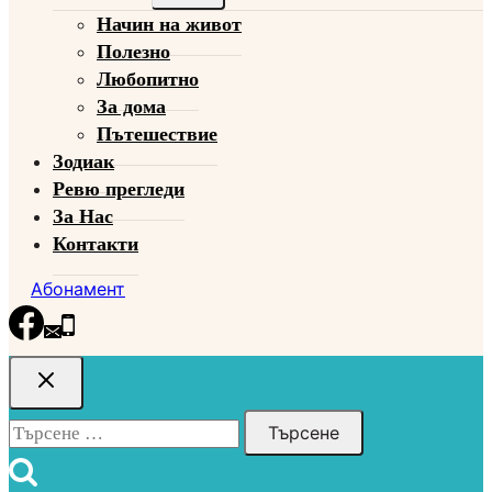
child
Начин на живот
menu
Полезно
Любопитно
За дома
Пътешествие
Зодиак
Ревю прегледи
За Нас
Контакти
Абонамент
Търсене
за: