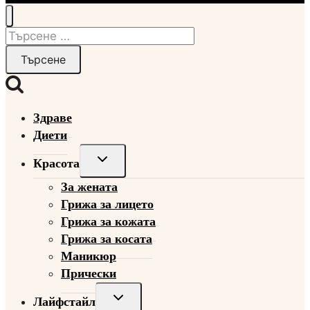
Търсене
за:
Здраве
Диети
Toggle
Красота
child
За жената
menu
Грижа за лицето
Грижа за кожата
Грижа за косата
Маникюр
Прически
Toggle
Лайфстайл