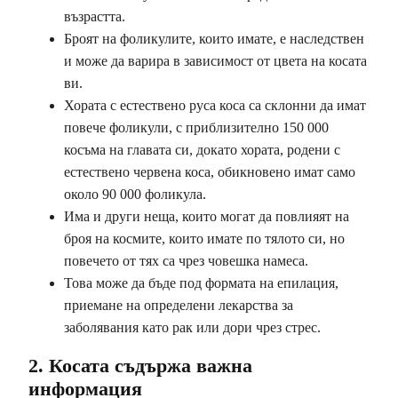
възрастта.
Броят на фоликулите, които имате, е наследствен
и може да варира в зависимост от цвета на косата
ви.
Хората с естествено руса коса са склонни да имат
повече фоликули, с приблизително 150 000
косъма на главата си, докато хората, родени с
естествено червена коса, обикновено имат само
около 90 000 фоликула.
Има и други неща, които могат да повлияят на
броя на космите, които имате по тялото си, но
повечето от тях са чрез човешка намеса.
Това може да бъде под формата на епилация,
приемане на определени лекарства за
заболявания като рак или дори чрез стрес.
2. Косата съдържа важна
информация