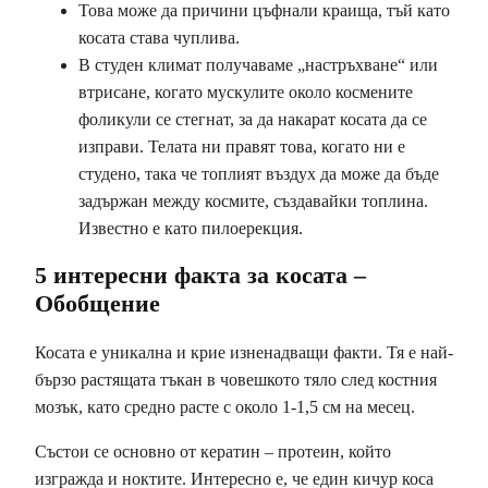
Това може да причини цъфнали краища, тъй като
косата става чуплива.
В студен климат получаваме „настръхване“ или
втрисане, когато мускулите около космените
фоликули се стегнат, за да накарат косата да се
изправи. Телата ни правят това, когато ни е
студено, така че топлият въздух да може да бъде
задържан между космите, създавайки топлина.
Известно е като пилоерекция.
5 интересни факта за косата –
Обобщение
Косата е уникална и крие изненадващи факти. Тя е най-
бързо растящата тъкан в човешкото тяло след костния
мозък, като средно расте с около 1-1,5 см на месец.
Състои се основно от кератин – протеин, който
изгражда и ноктите. Интересно е, че един кичур коса