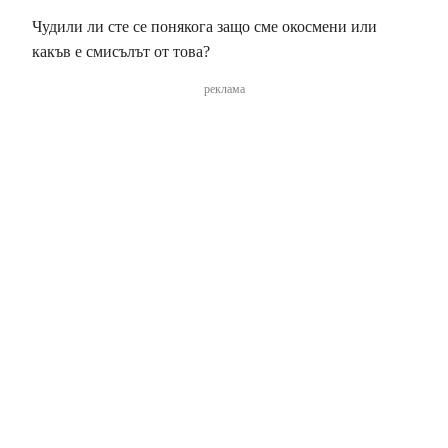
Чудили ли сте се понякога защо сме окосмени или
какъв е смисълът от това?
реклама