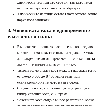
химически частици със себе си, тъй като те са
част от кичура коса, когато се образува.
Химическите частици остават част от това точно
парче коса завинаги.
3. Човешката коса е едновременно
еластична и силна
Въпреки че човешката коса не е толкова здрава
колкото стоманата, тя е толкова здрава, че може
да издържи тегло от парче медна тел със същата
дължина и ширина като един косъм.
Твърди се, че цялата коса може да издържи тегло
от около 5 600 до 8 400 килограма, или
еквивалентно на теглото на два слона.
Средното тегло, което може да издържи един
кичур човешка коса, е 85 грама.
Човешката коса също е много разтеглива. Може
да сте забелязали това, ако имате къдрава коса,