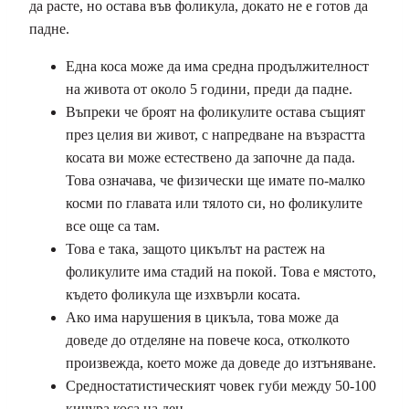
да расте, но остава във фоликула, докато не е готов да
падне.
Една коса може да има средна продължителност
на живота от около 5 години, преди да падне.
Въпреки че броят на фоликулите остава същият
през целия ви живот, с напредване на възрастта
косата ви може естествено да започне да пада.
Това означава, че физически ще имате по-малко
косми по главата или тялото си, но фоликулите
все още са там.
Това е така, защото цикълът на растеж на
фоликулите има стадий на покой. Това е мястото,
където фоликула ще изхвърли косата.
Ако има нарушения в цикъла, това може да
доведе до отделяне на повече коса, отколкото
произвежда, което може да доведе до изтъняване.
Средностатистическият човек губи между 50-100
кичура коса на ден.