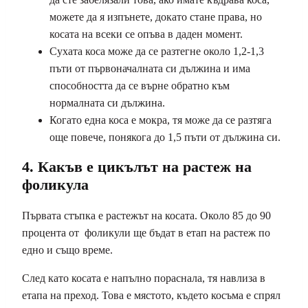
можете да я изпънете, докато стане права, но
косата на всеки се опъва в даден момент.
Сухата коса може да се разтегне около 1,2-1,3
пъти от първоначалната си дължина и има
способността да се върне обратно към
нормалната си дължина.
Когато една коса е мокра, тя може да се разтяга
още повече, понякога до 1,5 пъти от дължина си.
4. Какъв е цикълът на растеж на
фоликула
Първата стъпка е растежът на косата. Около 85 до 90
процента от фоликули ще бъдат в етап на растеж по
едно и също време.
След като косата е напълно пораснала, тя навлиза в
етапа на преход. Това е мястото, където косъма е спрял