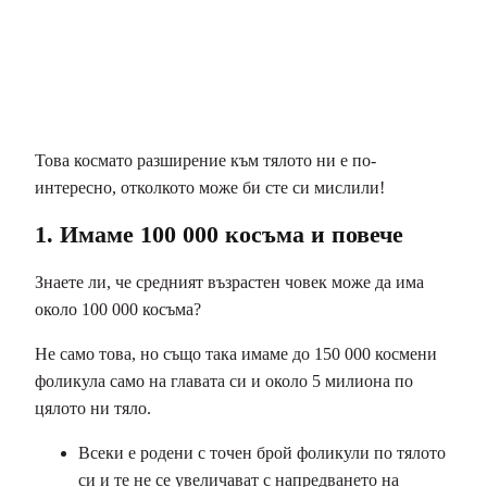
Това космато разширение към тялото ни е по-
интересно, отколкото може би сте си мислили!
1. Имаме 100 000 косъма и повече
Знаете ли, че средният възрастен човек може да има
около 100 000 косъма?
Не само това, но също така имаме до 150 000 космени
фоликула само на главата си и около 5 милиона по
цялото ни тяло.
Всеки е родени с точен брой фоликули по тялото
си и те не се увеличават с напредването на