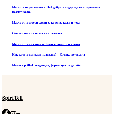
Магията на растенията. Най-добрите подаръци от природата в
козметиката.
Масло от гроздови семки за красива кожа и коса
Овесено масло в полза на красотата
Масло от сини сливи – Ползи за кожата и косата
Как да се гримираме правилно? – Стъпка по стъпка
Маникюр 2024: тенденции, форма, цвят и дизайн
SpiriTell