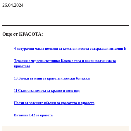
26.04.2024
Още от КРАСОТА:
4 натурални масла полезни за кожата и косата съдържащи витамин Е
Tерапия с червена светлина: Kакво е това и какви ползи има за
красотата
13 Билки за жени за красота и женски болежки
11 Съвета за жената за красив и свеж вид
Ползи от зелените ябълки за красотата и здравето
Витамин B12 за красота