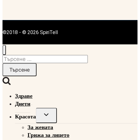
©2018 - © 2026 SpiriTell
Търсене
за:
Здраве
Диети
Toggle
Красота
child
За жената
menu
Грижа за лицето