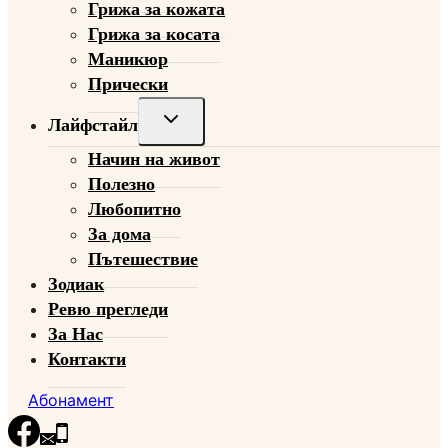
Грижа за кожата
Грижа за косата
Маникюр
Прически
Toggle
Лайфстайл
child
Начин на живот
menu
Полезно
Любопитно
За дома
Пътешествие
Зодиак
Ревю прегледи
За Нас
Контакти
Абонамент