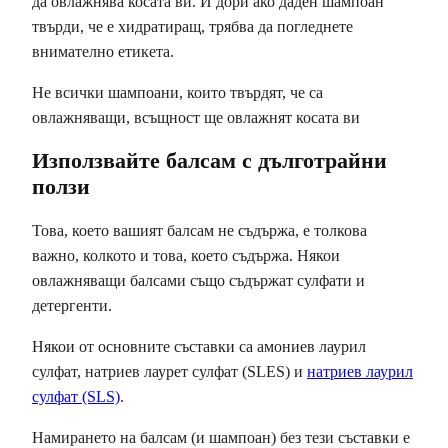
да овлажнява косата ви. И дори ако даден шампоан
твърди, че е хидратиращ, трябва да погледнете
внимателно етикета.
Не всички шампоани, които твърдят, че са
овлажняващи, всъщност ще овлажнят косата ви
Използвайте балсам с дълготрайни
ползи
Това, което вашият балсам не съдържа, е толкова
важно, колкото и това, което съдържа. Някои
овлажняващи балсами също съдържат сулфати и
детергенти.
Някои от основните съставки са амониев лаурил
сулфат, натриев лаурет сулфат (SLES) и
натриев лаурил
сулфат (SLS)
.
Намирането на балсам (и шампоан) без тези съставки е