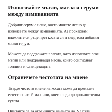
Използвайте мъгли, масла и серуми
между измиванията
Добрият серум е нещо, което можете лесно да
използвате между измиванията. Аз прокарвам
влажните си ръце през косата си и след това добавям
малко серум.
Можете да поддържате влагата, като използвате леки
мъгли или подхранващи масла, които осигуряват
топлина и слънцезащита.
Ограничете честотата на миене
Твърде честото миене на косата може да премахне
естествените й мазнини, което води до допълнителна
сухота.
Опитайте се да ограничите миенето до 2-3 пъти