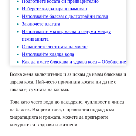
Подгответе косата си предварително
Изберете хидратиращ шампоан
Използвайте балсам с дълготрайни ползи
Заключете влагата
Използвайте мъгли, масла и серуми между
измиванията
Ограничете честотата на миене
Използвайте хладка вода
Как да имате бляскава и здрава коса – Обобщение
Всяка жена включително и аз искам да имам бляскава и
здрава коса. Най-често причината косата ни да не е
такава е, сухотата на косъма.
Това като често води до накъдряне, чупливост и липса
на блясък. Въпреки това, с правилния подход към
хидратацията и грижата, можете да превърнете
кичурите си в здрави и жизнени.