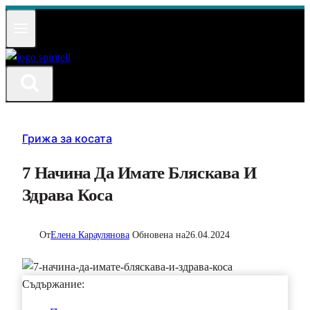
Към
съдържанието
Грижа за косата
7 Начина Да Имате Бляскава И
Здрава Коса
От
Елена Караулянова
Обновена на
26.04.2024
Съдържание: