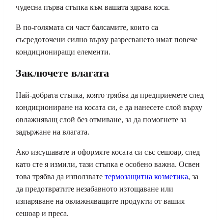
чудесна първа стъпка към вашата здрава коса.
В по-голямата си част балсамите, които са
съсредоточени силно върху разресването имат повече
кондициониращи елементи.
Заключете влагата
Най-добрата стъпка, която трябва да предприемете след
кондициониране на косата си, е да нанесете слой върху
овлажняващ слой без отмиване, за да помогнете за
задържане на влагата.
Ако изсушавате и оформяте косата си със сешоар, след
като сте я измили, тази стъпка е особено важна. Освен
това трябва да използвате
термозащитна козметика
, за
да предотвратите незабавното изтощаване или
изпаряване на овлажняващите продукти от вашия
сешоар и преса.