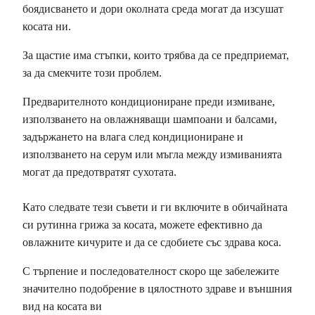
боядисването и дори околната среда могат да изсушат
косата ни.
За щастие има стъпки, които трябва да се предприемат,
за да смекчите този проблем.
Предварителното кондициониране преди измиване,
използването на овлажняващи шампоани и балсами,
задържането на влага след кондициониране и
използването на серум или мъгла между измиванията
могат да предотвратят сухотата.
Като следвате тези съвети и ги включите в обичайната
си рутинна грижа за косата, можете ефективно да
овлажните кичурите и да се сдобиете със здрава коса.
С търпение и последователност скоро ще забележите
значително подобрение в цялостното здраве и външния
вид на косата ви