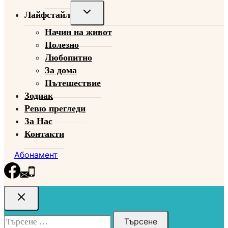
Toggle
Лайфстайл
child
Начин на живот
menu
Полезно
Любопитно
За дома
Пътешествие
Зодиак
Ревю прегледи
За Нас
Контакти
Абонамент
Търсене