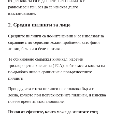
озарят кожата си и да постигнат по-гладък и
равномерен тен, без да се изисква дълго
възстановяване.
2. Средни пилинги за лице
Средните пилинги са по-интензивни и се използват за
справяне с по-сериозни кожни проблеми, като фини
линии, бръчки и белези от акне.
Те обикновено съдържат химикал, наречен
трихлороцетна киселина (TCA), който засяга кожата на
по-дълбоко ниво в сравнение с повърхностните
пилинги.
Процедурата с тези пилинги не е толкова бърза и
лесна, колкото при повърхностните пилинги, и изисква
повече време за възстановяване.
Някои от ефектите, които може да изпитате след