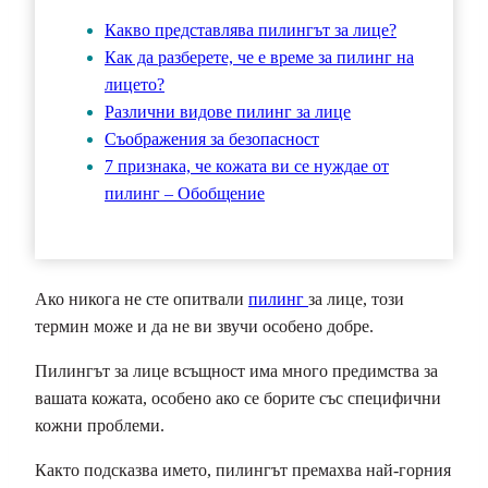
Какво представлява пилингът за лице?
Как да разберете, че е време за пилинг на
лицето?
Различни видове пилинг за лице
Съображения за безопасност
7 признака, че кожата ви се нуждае от
пилинг – Обобщение
Ако никога не сте опитвали
пилинг
за лице, този
термин може и да не ви звучи особено добре.
Пилингът за лице всъщност има много предимства за
вашата кожата, особено ако се борите със специфични
кожни проблеми.
Както подсказва името, пилингът премахва най-горния