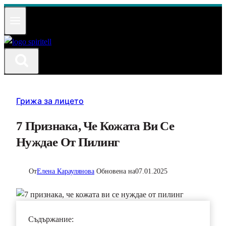
Към
съдържанието
Грижа за лицето
7 Признака, Че Кожата Ви Се
Нуждае От Пилинг
От
Елена Караулянова
Обновена на
07.01.2025
Съдържание: