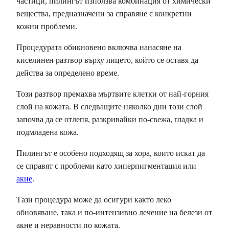
частици, пилингът използва комбинация от химически
вещества, предназначени за справяне с конкретни
кожни проблеми.
Процедурата обикновено включва нанасяне на
киселинен разтвор върху лицето, който се оставя да
действа за определено време.
Този разтвор премахва мъртвите клетки от най-горния
слой на кожата. В следващите няколко дни този слой
започва да се отлепя, разкривайки по-свежа, гладка и
подмладена кожа.
Пилингът е особено подходящ за хора, които искат да
се справят с проблеми като хиперпигментация или
акне
.
Тази процедура може да осигури както леко
обновяване, така и по-интензивно лечение на белези от
акне и неравности по кожата.