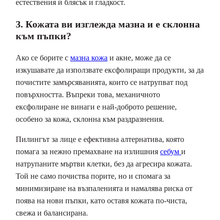
естествения ѝ блясък и гладкост.
3. Кожата ви изглежда мазна и е склонна
към пъпки?
Ако се борите с
мазна кожа
и акне, може да се
изкушавате да използвате ексфолиращи продукти, за да
почистите замърсяванията, които се натрупват под
повърхността. Въпреки това, механичното
ексфолиране не винаги е най-доброто решение,
особено за кожа, склонна към раздразнения.
Пилингът за лице е ефективна алтернатива, която
помага за нежно премахване на излишния
себум
и
натрупаните мъртви клетки, без да агресира кожата.
Той не само почиства порите, но и спомага за
минимизиране на възпаленията и намалява риска от
поява на нови пъпки, като оставя кожата по-чиста,
свежа и балансирана.