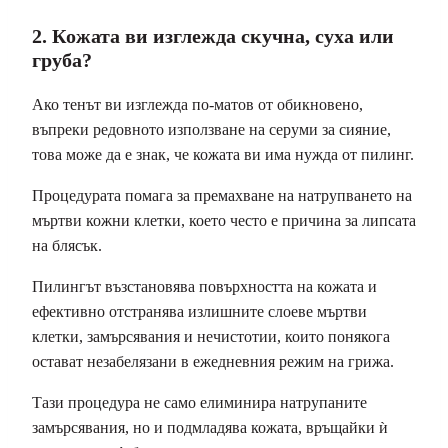
2. Кожата ви изглежда скучна, суха или
груба?
Ако тенът ви изглежда по-матов от обикновено,
въпреки редовното използване на серуми за сияние,
това може да е знак, че кожата ви има нужда от пилинг.
Процедурата помага за премахване на натрупването на
мъртви кожни клетки, което често е причина за липсата
на блясък.
Пилингът възстановява повърхността на кожата и
ефективно отстранява излишните слоеве мъртви
клетки, замърсявания и нечистотии, които понякога
остават незабелязани в ежедневния режим на грижа.
Тази процедура не само елиминира натрупаните
замърсявания, но и подмладява кожата, връщайки ѝ