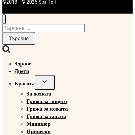
©2018 - © 2026 SpiriTell
Търсене
за:
Здраве
Диети
Toggle
Красота
child
За жената
menu
Грижа за лицето
Грижа за кожата
Грижа за косата
Маникюр
Прически