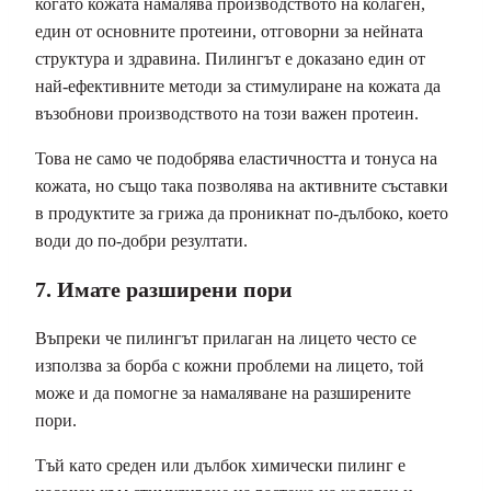
когато кожата намалява производството на колаген,
един от основните протеини, отговорни за нейната
структура и здравина. Пилингът е доказано един от
най-ефективните методи за стимулиране на кожата да
възобнови производството на този важен протеин.
Това не само че подобрява еластичността и тонуса на
кожата, но също така позволява на активните съставки
в продуктите за грижа да проникнат по-дълбоко, което
води до по-добри резултати.
7. Имате разширени пори
Въпреки че пилингът прилаган на лицето често се
използва за борба с кожни проблеми на лицето, той
може и да помогне за намаляване на разширените
пори.
Тъй като среден или дълбок химически пилинг е