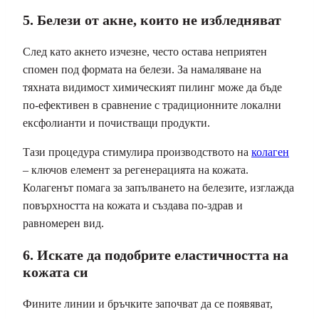
5. Белези от акне, които не избледняват
След като акнето изчезне, често остава неприятен
спомен под формата на белези. За намаляване на
тяхната видимост химическият пилинг може да бъде
по-ефективен в сравнение с традиционните локални
ексфолианти и почистващи продукти.
Тази процедура стимулира производството на
колаген
– ключов елемент за регенерацията на кожата.
Колагенът помага за запълването на белезите, изглажда
повърхността на кожата и създава по-здрав и
равномерен вид.
6. Искате да подобрите еластичността на
кожата си
Фините линии и бръчките започват да се появяват,