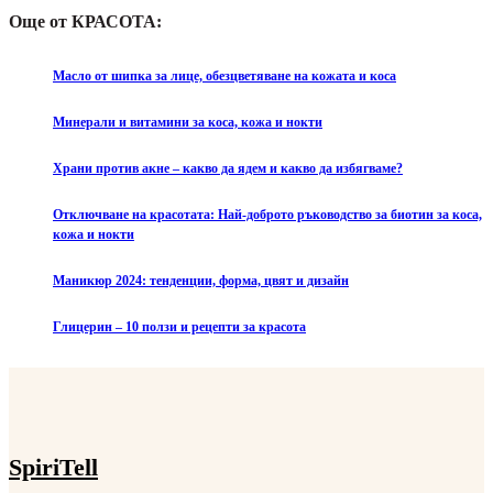
Още от КРАСОТА:
Масло от шипка за лице, обезцветяване на кожата и коса
Минерали и витамини за коса, кожа и нокти
Храни против акне – какво да ядем и какво да избягваме?
Отключване на красотата: Най-доброто ръководство за биотин за коса,
кожа и нокти
Маникюр 2024: тенденции, форма, цвят и дизайн
Глицерин – 10 ползи и рецепти за красота
SpiriTell