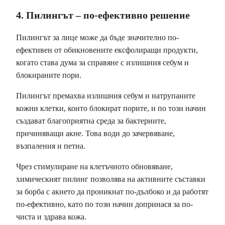
4. Пилингът – по-ефективно решение
Пилингът за лице може да бъде значително по-
ефективен от обикновените ексфолиращи продукти,
когато става дума за справяне с излишния себум и
блокираните пори.
Пилингът премахва излишния себум и натрупаните
кожни клетки, които блокират порите, и по този начин
създават благоприятна среда за бактериите,
причиняващи акне. Това води до зачервяване,
възпаления и петна.
Чрез стимулиране на клетъчното обновяване,
химическият пилинг позволява на активните съставки
за борба с акнето да проникнат по-дълбоко и да работят
по-ефективно, като по този начин допринася за по-
чиста и здрава кожа.