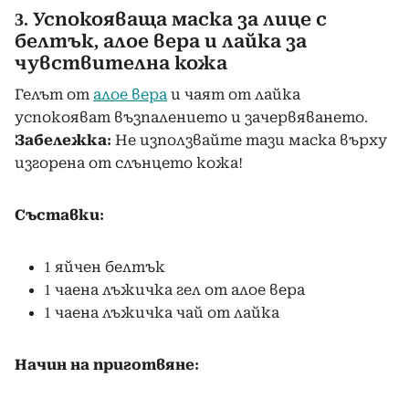
3. Успокояваща маска за лице с
белтък, алое вера и лайка за
чувствителна кожа
Гелът от
алое вера
и чаят от лайка
успокояват възпалението и зачервяването.
Забележка:
Не използвайте тази маска върху
изгорена от слънцето кожа!
Съставки:
1 яйчен белтък
1 чаена лъжичка гел от алое вера
1 чаена лъжичка чай от лайка
Начин на приготвяне: