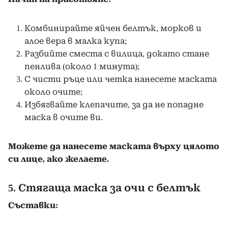
Комбинирайте яйчен белтък, морков и
алое вера в малка купа;
Разбийте сместа с вилица, докато стане
пенлива (около 1 минута);
С чисти ръце или четка нанесете маската
около очите;
Избягвайте клепачите, за да не попадне
маска в очите ви.
Можете да нанесете маската върху цялото
си лице, ако желаете.
5. Стягаща маска за очи с белтък
Съставки: