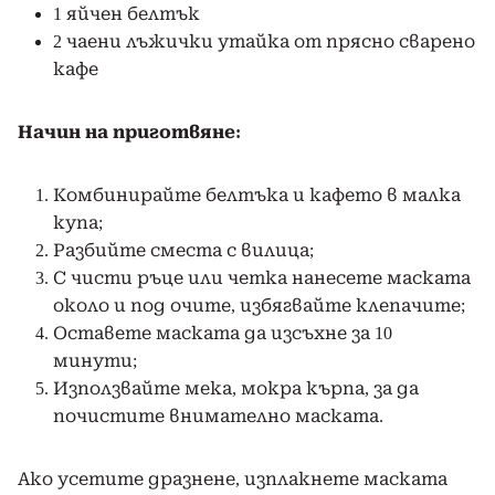
1 яйчен белтък
2 чаени лъжички утайка от прясно сварено
кафе
Начин на приготвяне:
Комбинирайте белтъка и кафето в малка
купа;
Разбийте сместа с вилица;
С чисти ръце или четка нанесете маската
около и под очите, избягвайте клепачите;
Оставете маската да изсъхне за 10
минути;
Използвайте мека, мокра кърпа, за да
почистите внимателно маската.
Ако усетите дразнене, изплакнете маската