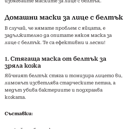
избягвайте маските за лице с белтък.
Домашни маски за лице с белтък
В случай, че нямате проблем с яйцата, е
задължително да опитате някоя маска за
лице с белтък. Те са ефективни и лесни!
1. Стягаща маска от белтък за
зряла кожа
Яйчният белтък стяга и тонизира лицето ви,
лимонът изсветлява старческите петна, а
медът убива бактериите и подхранва
кожата.
Съставки: