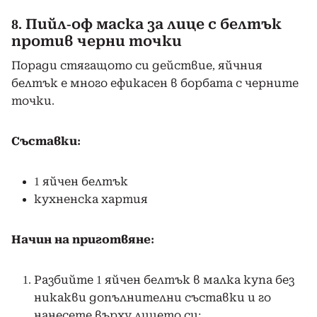
8. Пийл-оф маска за лице с белтък
против черни точки
Поради стягащото си действие, яйчния
белтък е много ефикасен в борбата с черните
точки.
Съставки:
1 яйчен белтък
кухненска хартия
Начин на приготвяне:
Разбийте 1 яйчен белтък в малка купа без
никакви допълнителни съставки и го
нанесете върху лицето си;