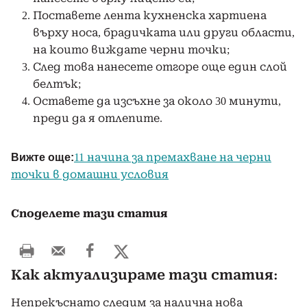
Поставете лента кухненска хартиена
върху носа, брадичката или други области,
на които виждате черни точки;
След това нанесете отгоре още един слой
белтък;
Оставете да изсъхне за около 30 минути,
преди да я отлепите.
Вижте още:
11 начина за премахване на черни
точки в домашни условия
Споделете тази статия
Как актуализираме тази статия:
Непрекъснато следим за налична нова