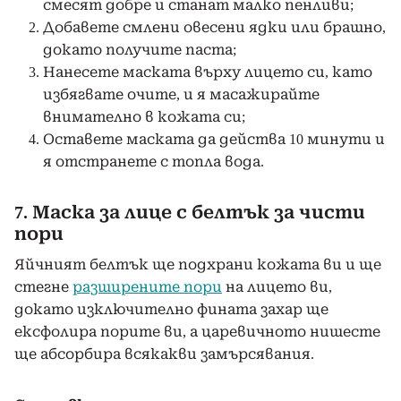
смесят добре и станат малко пенливи;
Добавете смлени овесени ядки или брашно,
докато получите паста;
Нанесете маската върху лицето си, като
избягвате очите, и я масажирайте
внимателно в кожата си;
Оставете маската да действа 10 минути и
я отстранете с топла вода.
7. Маска за лице с белтък за чисти
пори
Яйчният белтък ще подхрани кожата ви и ще
стегне
разширените пори
на лицето ви,
докато изключително фината захар ще
ексфолира порите ви, а царевичното нишесте
ще абсорбира всякакви замърсявания.