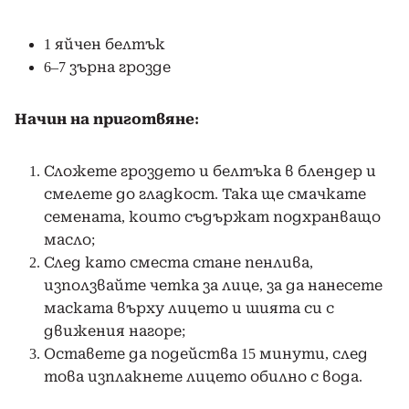
1 яйчен белтък
6–7 зърна грозде
Начин на приготвяне:
Сложете гроздето и белтъка в блендер и
смелете до гладкост. Така ще смачкате
семената, които съдържат подхранващо
масло;
След като сместа стане пенлива,
използвайте четка за лице, за да нанесете
маската върху лицето и шията си с
движения нагоре;
Оставете да подейства 15 минути, след
това изплакнете лицето обилно с вода.