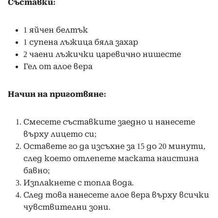
Съставки:
1 яйчен белтък
1 супена лъжица бяла захар
2 чаени лъжички царевично нишесте
Гел от алое вера
Начин на приготвяне:
Смесете съставките заедно и нанесете
върху лицето си;
Оставете го да изсъхне за 15 до 20 минути,
след което отлепете маската наистина
бавно;
Изплакнете с топла вода.
След това нанесете алое вера върху всички
чувствителни зони.