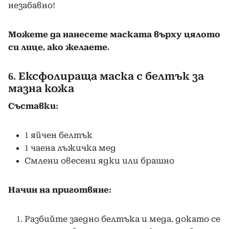
незабавно!
Можете да нанесете маската върху цялото
си лице, ако желаете.
6. Ексфолираща маска с белтък за
мазна кожа
Съставки:
1 яйчен белтък
1 чаена лъжичка мед
Смлени овесени ядки или брашно
Начин на приготвяне:
Разбийте заедно белтъка и меда, докато се