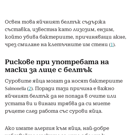
Освен това яйчният белтък съдържа
съставка, известна като лизозим, ензим,
който убива бактериите, причиняващи акне,
чрез смилане на клетъчните им стени (
1
).
Рискове при употребата на
маски за лице с белтък
Суровите яйца могат да носят бактериите
Salmonella (
2
). Поради тази причина е важно
яйчният белтък да не попада в очите или
устата ви и винаги трябва да си миете
ръцете след работа със сурови яйца.
Ако имате алергия към яйца, най-добре