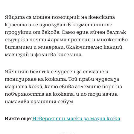
Яйцата са мощен помощник на женската
красота и се използват в козметичните
продукти от векове. Само един яйчен белтък
съдържа почти 4 грама протеин и множество
витамини и минерали, включително калций,
магнезий и фолиева киселина.
Яйчният белтък е чудесен за стягане и
тонизиране на кожата. Той прави чудеса за
мазната кожа, като свива големите пори на
повърхността на кожата, и по този начин
намалява излишния себум.
Вижте още:
Невероятни маски за мазна кожа