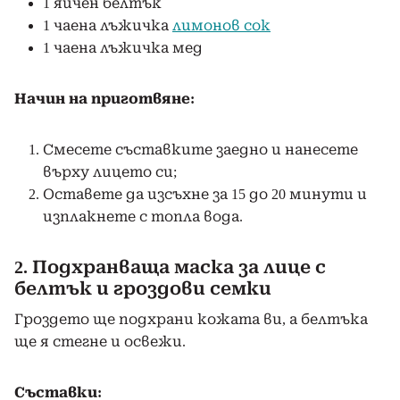
1 яйчен белтък
1 чаена лъжичка
лимонов сок
1 чаена лъжичка мед
Начин на приготвяне:
Смесете съставките заедно и нанесете
върху лицето си;
Оставете да изсъхне за 15 до 20 минути и
изплакнете с топла вода.
2. Подхранваща маска за лице с
белтък и гроздови семки
Гроздето ще подхрани кожата ви, а белтъка
ще я стегне и освежи.
Съставки: