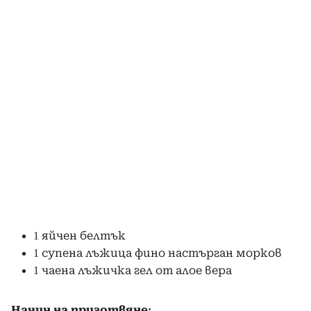
1 яйчен белтък
1 супена лъжица фино настърган морков
1 чаена лъжичка гел от алое вера
Начин на приготвяне: